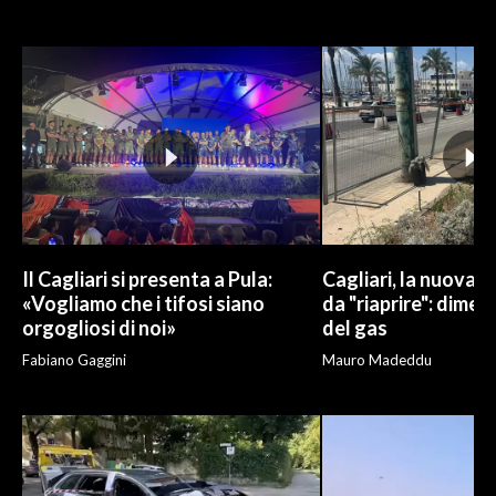
INFO AZIENDE
ABBONATI
ANNUNCI
NECROLOGI
PUBBLICITÀ
SPIAGGE
STORE
Il Cagliari si presenta a Pula:
Cagliari, la nuova v
«Vogliamo che i tifosi siano
da "riaprire": dimen
orgogliosi di noi»
del gas
Fabiano Gaggini
Mauro Madeddu