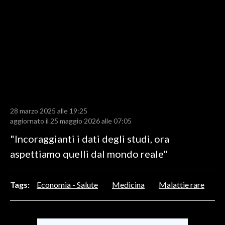
LAVORO
BANDI
SPORT IN SARDEGNA
SPORT
RISULTATI E CLASSIFICHE
CALCIO
28 marzo 2025 alle 19:25
aggiornato il 25 maggio 2026 alle 07:05
CALCIO REGIONALE
"Incoraggianti i dati degli studi, ora
BASKET
aspettiamo quelli dal mondo reale"
VOLLEY
MOTORI
TENNIS
Tags:
Economia - Salute
Medicina
Malattie rare
ALTRI SPORT
CULTURA