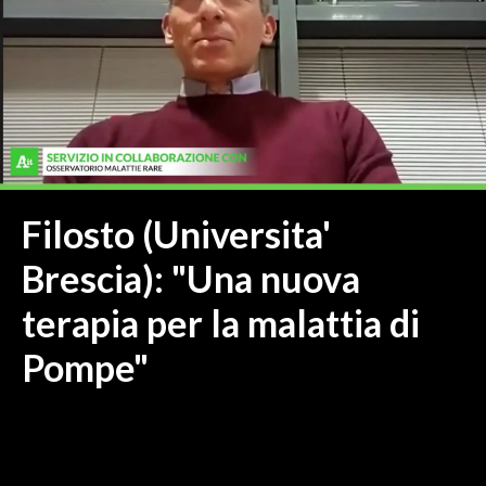
MEDIO CAMPIDANO
ORISTANO E PROVINCIA
SASSARI E PROVINCIA
GALLURA
NUORO E PROVINCIA
OGLIASTRA
AGENDA
Filosto (Universita'
CRONACA
Brescia): "Una nuova
ITALIA
terapia per la malattia di
MONDO
Pompe"
POLITICA
ECONOMIA
SERVIZI ALLE IMPRESE