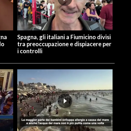
gna
Spagna, gli italiani a Fiumicino divisi
lo
tra preoccupazione e dispiacere per
i controlli