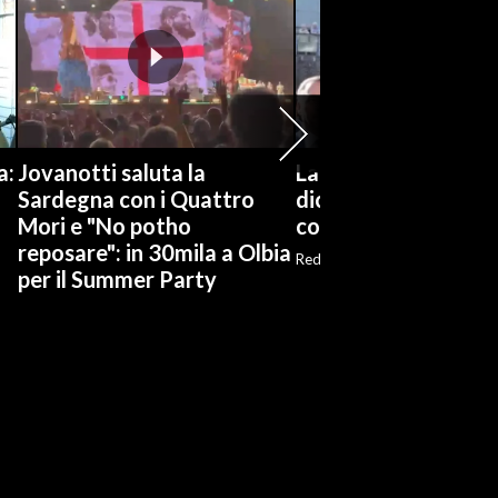
a:
Jovanotti saluta la
La Russa a Marcinell
Sardegna con i Quattro
dico nulla per non s
Mori e "No potho
commemorazione
reposare": in 30mila a Olbia
Red
per il Summer Party