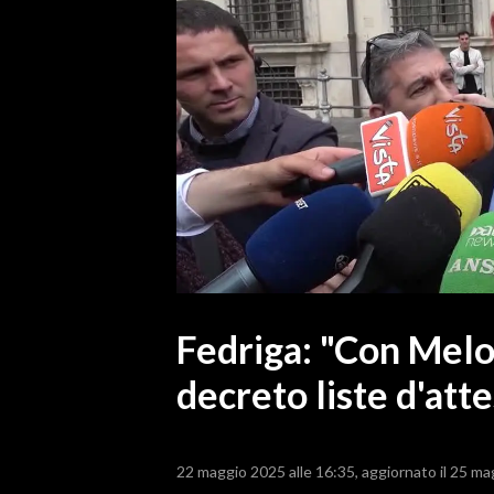
MEDIO CAMPIDANO
ORISTANO E PROVINCIA
SASSARI E PROVINCIA
GALLURA
NUORO E PROVINCIA
OGLIASTRA
AGENDA
CRONACA
ITALIA
MONDO
Fedriga: "Con Melo
decreto liste d'att
POLITICA
ECONOMIA
22 maggio 2025 alle 16:35
aggiornato il 25 ma
SERVIZI ALLE IMPRESE