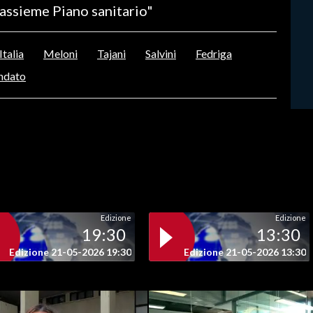
assieme Piano sanitario"
Italia
Meloni
Tajani
Salvini
Fedriga
ndato
Edizione
Edizione
19:30
13:30
Edizione 21-05-2026 19:30
Edizione 21-05-2026 13:30