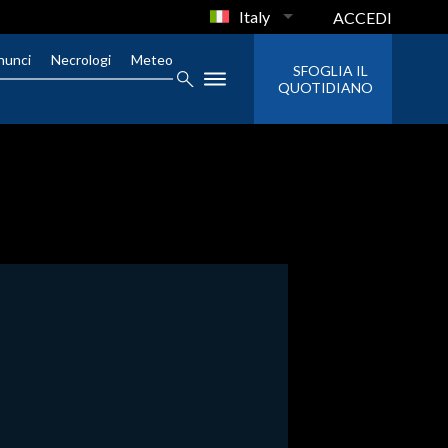
Italy
ACCEDI
nunci
Necrologi
Meteo
SFOGLIA IL
QUOTIDIANO