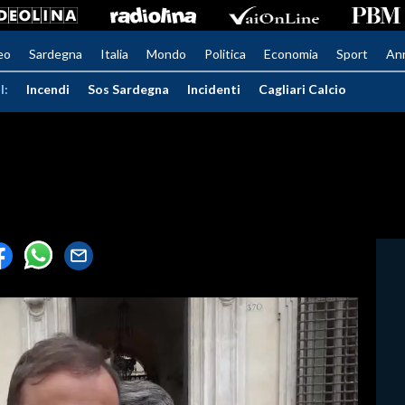
eo
Sardegna
Italia
Mondo
Politica
Economia
Sport
An
I:
Incendi
Sos Sardegna
Incidenti
Cagliari Calcio