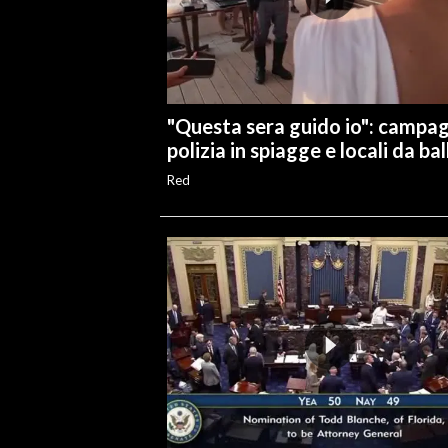
INFO AZIENDE
ABBONATI
ANNUNCI
"Questa sera guido io": campa
NECROLOGI
polizia in spiagge e locali da bal
PUBBLICITÀ
Red
SPIAGGE
STORE