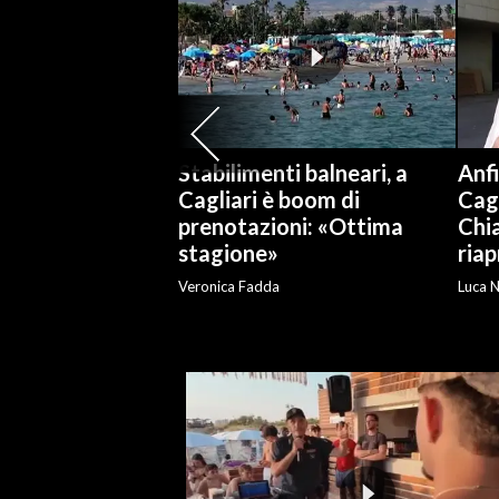
SPETTACOLI
GOSSIP
SALUTE
Stabilimenti balneari, a
Anf
Cagliari è boom di
Cagl
SARDEGNA TURISMO
prenotazioni: «Ottima
Chia
stagione»
riap
SARDI NEL MONDO
Veronica Fadda
Luca N
NOTIZIE
EVENTI
#CARAUNIONE
3 MINUTI CON
INSULARITÀ