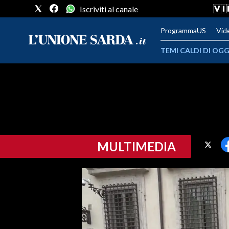
Iscriviti al canale
ProgrammaUS
Vid
TEMI CALDI DI OGG
METEO
COMUNI AL VOTO
VIDEO
MULTIMEDIA
FOTO
CRONACA SARDEGNA
CAGLIARI
PROVINCIA DI CAGLIARI
SULCIS IGLESIENTE