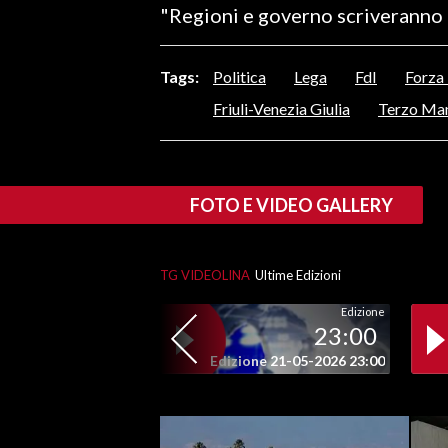
"Regioni e governo scriveranno 
LAVORO
BANDI
Tags:
Politica
Lega
FdI
Forza 
SPORT IN SARDEGNA
Friuli-Venezia Giulia
Terzo Ma
SPORT
RISULTATI E CLASSIFICHE
FOTO E VIDEO GALLERY
CALCIO
CALCIO REGIONALE
BASKET
TG VIDEOLINA
Ultime Edizioni
VOLLEY
Edizione
23:00
MOTORI
Edizione 21-05-2026 23:00
TENNIS
ALTRI SPORT
CULTURA