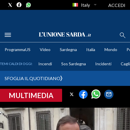
Italy
ACCEDI
METEO
ProgrammaUS
Video
Sardegna
Italia
Mondo
Po
COMUNI AL VOTO
Incendi
Sos Sardegna
Incidenti
Cagli
TEMI CALDI DI OGGI:
VIDEO
SFOGLIA IL QUOTIDIANO
FOTO
MULTIMEDIA
CRONACA SARDEGNA
CAGLIARI
PROVINCIA DI CAGLIARI
SULCIS IGLESIENTE