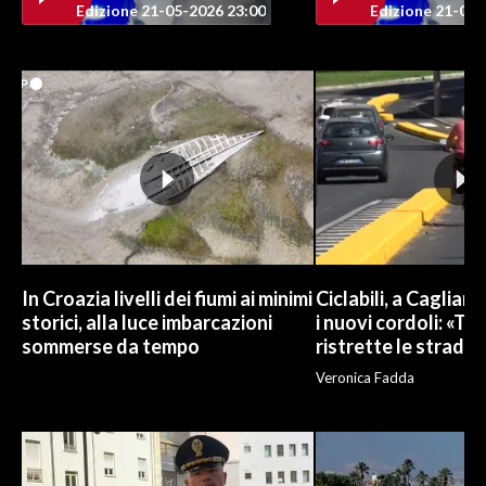
Edizione 21-05-2026 23:00
Edizione 21-05-
INFO AZIENDE
ABBONATI
ANNUNCI
NECROLOGI
PUBBLICITÀ
SPIAGGE
STORE
In Croazia livelli dei fiumi ai minimi
Ciclabili, a Cagliari
storici, alla luce imbarcazioni
i nuovi cordoli: «To
sommerse da tempo
ristrette le strade»
Veronica Fadda