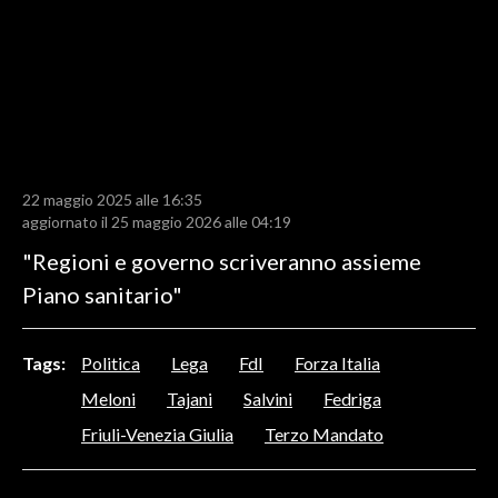
LAVORO
BANDI
SPORT IN SARDEGNA
SPORT
22 maggio 2025 alle 16:35
RISULTATI E CLASSIFICHE
aggiornato il 25 maggio 2026 alle 04:19
CALCIO
"Regioni e governo scriveranno assieme
CALCIO REGIONALE
Piano sanitario"
BASKET
VOLLEY
Tags:
Politica
Lega
FdI
Forza Italia
MOTORI
Meloni
Tajani
Salvini
Fedriga
TENNIS
Friuli-Venezia Giulia
Terzo Mandato
ALTRI SPORT
CULTURA