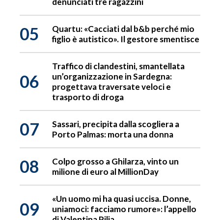
denunciati tre ragazzini
05
Quartu: «Cacciati dal b&b perché mio
figlio è autistico». Il gestore smentisce
Traffico di clandestini, smantellata
06
un’organizzazione in Sardegna:
progettava traversate veloci e
trasporto di droga
07
Sassari, precipita dalla scogliera a
Porto Palmas: morta una donna
08
Colpo grosso a Ghilarza, vinto un
milione di euro al MillionDay
«Un uomo mi ha quasi uccisa. Donne,
09
uniamoci: facciamo rumore»: l’appello
di Valentina Pilia