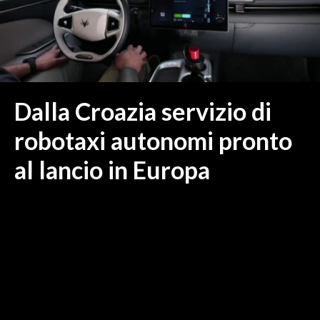
MEDIO CAMPIDANO
ORISTANO E PROVINCIA
SASSARI E PROVINCIA
GALLURA
NUORO E PROVINCIA
Dalla Croazia servizio di
OGLIASTRA
robotaxi autonomi pronto
AGENDA
al lancio in Europa
CRONACA
ITALIA
MONDO
POLITICA
ECONOMIA
SERVIZI ALLE IMPRESE