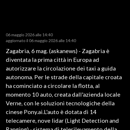
LAVORO
BANDI
SPORT IN SARDEGNA
06 maggio 2026 alle 14:40
aggiornato il 06 maggio 2026 alle 14:40
SPORT
Zagabria, 6 mag. (askanews) - Zagabria è
RISULTATI E CLASSIFICHE
diventata la prima città in Europa ad
CALCIO
autorizzare la circolazione dei taxi a guida
CALCIO REGIONALE
autonoma. Per le strade della capitale croata
BASKET
ha cominciato a circolare la flotta, al
VOLLEY
momento 10 auto, creata dall'azienda locale
MOTORI
Verne, con le soluzioni tecnologiche della
TENNIS
cinese Pony.ai.L'auto è dotata di 14
ALTRI SPORT
telecamere, nove lidar (Light Detection and
Ranging) - sistema di telerilevamento della
CULTURA