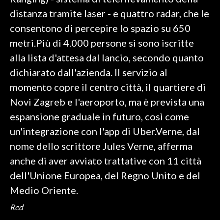
distanza tramite laser - e quattro radar, che le
SPETTACOLI
consentono di percepire lo spazio su 650
metri.Più di 4.000 persone si sono iscritte
GOSSIP
alla lista d'attesa dal lancio, secondo quanto
SALUTE
dichiarato dall'azienda. Il servizio al
momento copre il centro città, il quartiere di
SARDEGNA TURISMO
Novi Zagreb e l'aeroporto, ma è prevista una
espansione graduale in futuro, così come
SARDI NEL MONDO
un'integrazione con l'app di Uber.Verne, dal
NOTIZIE
nome dello scrittore Jules Verne, afferma
EVENTI
anche di aver avviato trattative con 11 città
#CARAUNIONE
dell'Unione Europea, del Regno Unito e del
Medio Oriente.
3 MINUTI CON
Red
INSULARITÀ