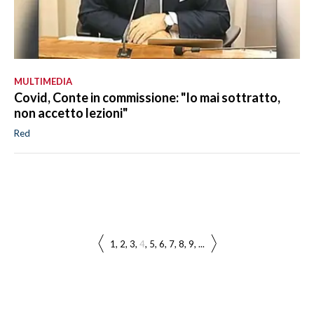
MULTIMEDIA
Covid, Conte in commissione: "Io mai sottratto,
non accetto lezioni"
Red
1
2
3
4
5
6
7
8
9
...