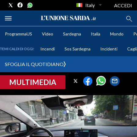
Italy
ACCEDI
ProgrammaUS
Video
Sardegna
Italia
Mondo
Po
METEO
Incendi
Sos Sardegna
Incidenti
Cagli
TEMI CALDI DI OGGI:
COMUNI AL VOTO
SFOGLIA IL QUOTIDIANO
VIDEO
MULTIMEDIA
FOTO
CRONACA SARDEGNA
CAGLIARI
PROVINCIA DI CAGLIARI
SULCIS IGLESIENTE