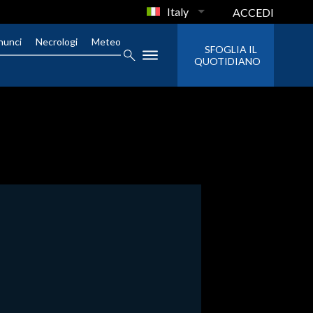
Italy
ACCEDI
nunci
Necrologi
Meteo
SFOGLIA IL
QUOTIDIANO