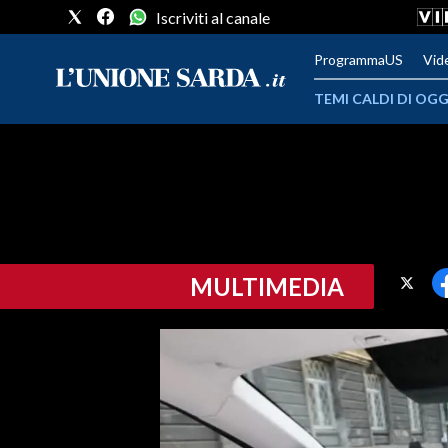
Iscriviti al canale
ProgrammaUS
Vid
TEMI CALDI DI OGG
METEO
COMUNI AL VOTO
VIDEO
MULTIMEDIA
FOTO
CRONACA SARDEGNA
CAGLIARI
PROVINCIA DI CAGLIARI
SULCIS IGLESIENTE