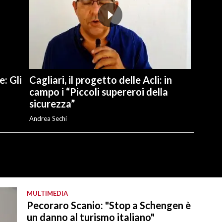
e: Gli
Cagliari, il progetto delle Acli: in
campo i “Piccoli supereroi della
sicurezza”
Andrea Sechi
MULTIMEDIA
Pecoraro Scanio: "Stop a Schengen è
un danno al turismo italiano"