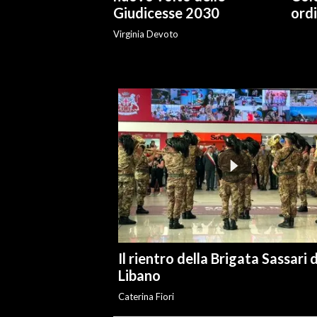
Giudicesse 2030
ordi
INFO AZIENDE
Virginia Devoto
ABBONATI
ANNUNCI
NECROLOGI
PUBBLICITÀ
SPIAGGE
STORE
Il rientro della Brigata Sassari 
Libano
Caterina Fiori