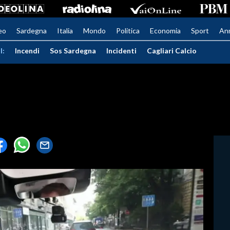
eo
Sardegna
Italia
Mondo
Politica
Economia
Sport
An
I:
Incendi
Sos Sardegna
Incidenti
Cagliari Calcio