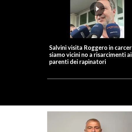
Salvini visita Roggero in carcer
siamo vicini no a risarcimenti ai
parenti dei rapinatori