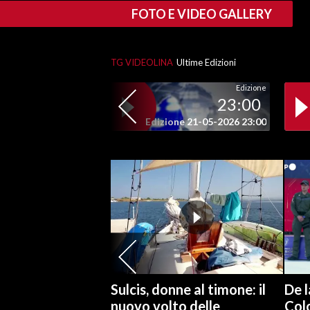
FOTO E VIDEO GALLERY
SPETTACOLI
TG VIDEOLINA
Ultime Edizioni
GOSSIP
Edizione
SALUTE
23:00
Edizione 21-05-2026 23:00
SARDEGNA TURISMO
SARDI NEL MONDO
NOTIZIE
EVENTI
#CARAUNIONE
3 MINUTI CON
Sulcis, donne al timone: il
De l
nuovo volto delle
Col
INSULARITÀ