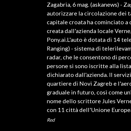
Zagabria, 6 mag. (askanews) - Za
LAVORO
autorizzare la circolazione dei t
BANDI
capitale croata ha cominciato a 
creata dall'azienda locale Verne
SPORT IN SARDEGNA
Pony.ai.L'auto è dotata di 14 te
SPORT
Ranging) - sistema di telerileva
RISULTATI E CLASSIFICHE
radar, che le consentono di perc
CALCIO
persone si sono iscritte alla lis
CALCIO REGIONALE
dichiarato dall'azienda. Il serviz
BASKET
quartiere di Novi Zagreb e l'aer
VOLLEY
graduale in futuro, così come un
MOTORI
nome dello scrittore Jules Verne
TENNIS
con 11 città dell'Unione Europe
ALTRI SPORT
Red
CULTURA