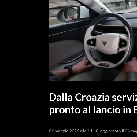
MEDIO CAMPIDANO
ORISTANO E PROVINCIA
SASSARI E PROVINCIA
GALLURA
NUORO E PROVINCIA
OGLIASTRA
AGENDA
CRONACA
ITALIA
MONDO
Dalla Croazia servi
pronto al lancio in
POLITICA
ECONOMIA
06 maggio 2026 alle 14:40
aggiornato il 06 ma
SERVIZI ALLE IMPRESE