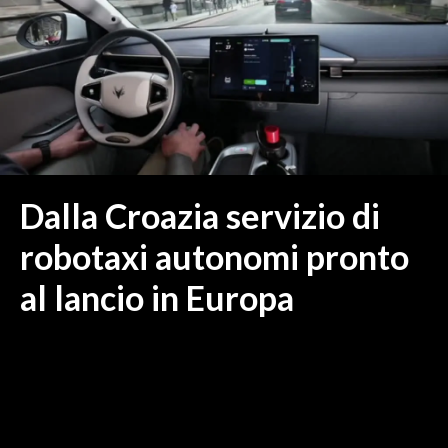
MEDIO CAMPIDANO
ORISTANO E PROVINCIA
SASSARI E PROVINCIA
GALLURA
NUORO E PROVINCIA
OGLIASTRA
AGENDA
Dalla Croazia servizio di
CRONACA
robotaxi autonomi pronto
ITALIA
al lancio in Europa
MONDO
POLITICA
ECONOMIA
SERVIZI ALLE IMPRESE