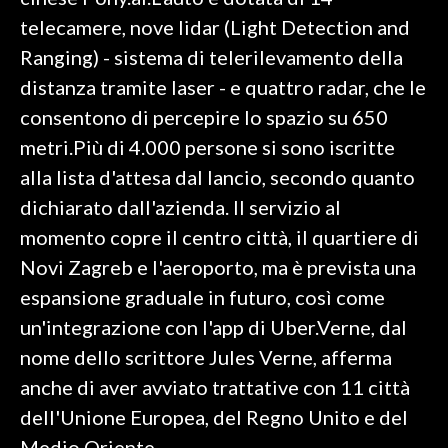
telecamere, nove lidar (Light Detection and
SPETTACOLI
Ranging) - sistema di telerilevamento della
distanza tramite laser - e quattro radar, che le
GOSSIP
consentono di percepire lo spazio su 650
SALUTE
metri.Più di 4.000 persone si sono iscritte
alla lista d'attesa dal lancio, secondo quanto
SARDEGNA TURISMO
dichiarato dall'azienda. Il servizio al
momento copre il centro città, il quartiere di
SARDI NEL MONDO
Novi Zagreb e l'aeroporto, ma è prevista una
NOTIZIE
espansione graduale in futuro, così come
EVENTI
un'integrazione con l'app di Uber.Verne, dal
#CARAUNIONE
nome dello scrittore Jules Verne, afferma
anche di aver avviato trattative con 11 città
3 MINUTI CON
dell'Unione Europea, del Regno Unito e del
INSULARITÀ
Medio Oriente.