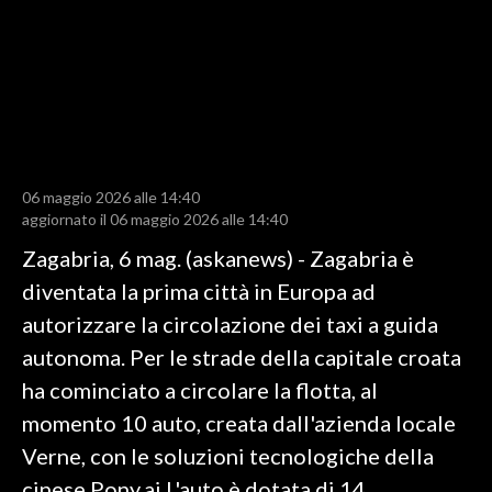
LAVORO
BANDI
SPORT IN SARDEGNA
SPORT
06 maggio 2026 alle 14:40
RISULTATI E CLASSIFICHE
aggiornato il 06 maggio 2026 alle 14:40
CALCIO
Zagabria, 6 mag. (askanews) - Zagabria è
CALCIO REGIONALE
diventata la prima città in Europa ad
BASKET
autorizzare la circolazione dei taxi a guida
VOLLEY
autonoma. Per le strade della capitale croata
MOTORI
ha cominciato a circolare la flotta, al
TENNIS
momento 10 auto, creata dall'azienda locale
ALTRI SPORT
Verne, con le soluzioni tecnologiche della
cinese Pony.ai.L'auto è dotata di 14
CULTURA