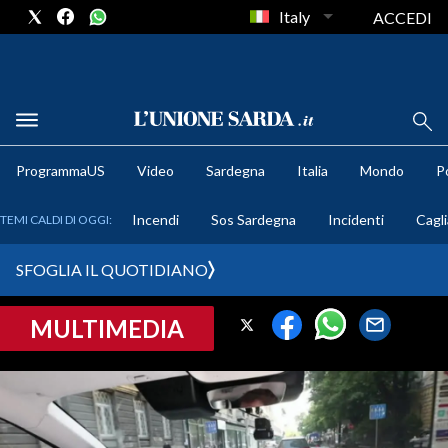
Italy
ACCEDI
METEO
ProgrammaUS
Video
Sardegna
Italia
Mondo
Po
COMUNI AL VOTO
Incendi
Sos Sardegna
Incidenti
Cagli
TEMI CALDI DI OGGI:
VIDEO
SFOGLIA IL QUOTIDIANO
FOTO
MULTIMEDIA
CRONACA SARDEGNA
CAGLIARI
PROVINCIA DI CAGLIARI
SULCIS IGLESIENTE