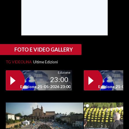
INFO AZIENDE
ABBONATI
ANNUNCI
NECROLOGI
PUBBLICITÀ
FOTO E VIDEO GALLERY
SPIAGGE
TG VIDEOLINA
Ultime Edizioni
STORE
Edizione
23:00
Edizione 21-05-2026 23:00
Edizione 21-05-