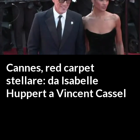
MEDIO CAMPIDANO
ORISTANO E PROVINCIA
SASSARI E PROVINCIA
GALLURA
NUORO E PROVINCIA
OGLIASTRA
AGENDA
Cannes, red carpet
CRONACA
stellare: da Isabelle
ITALIA
Huppert a Vincent Cassel
MONDO
POLITICA
ECONOMIA
SERVIZI ALLE IMPRESE