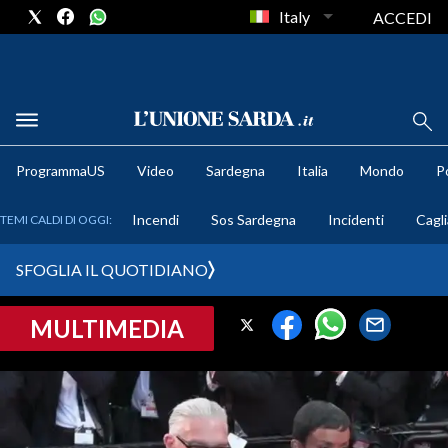
Italy
ACCEDI
METEO
ProgrammaUS
Video
Sardegna
Italia
Mondo
Po
COMUNI AL VOTO
Incendi
Sos Sardegna
Incidenti
Cagli
TEMI CALDI DI OGGI:
VIDEO
SFOGLIA IL QUOTIDIANO
FOTO
MULTIMEDIA
CRONACA SARDEGNA
CAGLIARI
PROVINCIA DI CAGLIARI
SULCIS IGLESIENTE