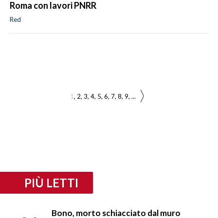
Roma con lavori PNRR
Red
1
2
3
4
5
6
7
8
9
...
PIÙ LETTI
Bono, morto schiacciato dal muro