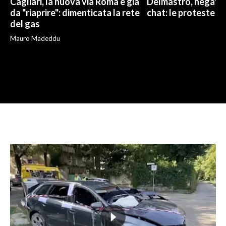
Cagliari, la nuova via Roma è già
Delmastro, negato l
da "riaprire": dimenticata la rete
chat: le proteste d
del gas
Mauro Madeddu