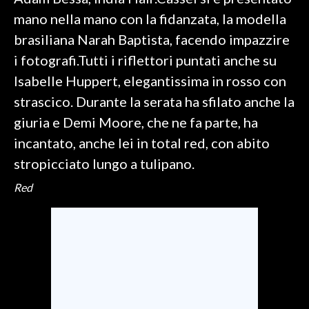
mano nella mano con la fidanzata, la modella
SPETTACOLI
brasiliana Narah Baptista, facendo impazzire
i fotografi.Tutti i riflettori puntati anche su
GOSSIP
Isabelle Huppert, elegantissima in rosso con
SALUTE
strascico. Durante la serata ha sfilato anche la
giuria e Demi Moore, che ne fa parte, ha
SARDEGNA TURISMO
incantato, anche lei in total red, con abito
stropicciato lungo a tulipano.
SARDI NEL MONDO
NOTIZIE
Red
EVENTI
#CARAUNIONE
3 MINUTI CON
INSULARITÀ