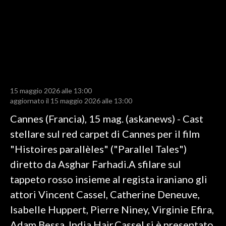
LAVORO
BANDI
SPORT IN SARDEGNA
SPORT
15 maggio 2026 alle 13:00
RISULTATI E CLASSIFICHE
aggiornato il 15 maggio 2026 alle 13:00
CALCIO
Cannes (Francia), 15 mag. (askanews) - Cast
CALCIO REGIONALE
stellare sul red carpet di Cannes per il film
BASKET
"Histoires parallèles" ("Parallel Tales")
VOLLEY
diretto da Asghar Farhadi.A sfilare sul
MOTORI
tappeto rosso insieme al regista iraniano gli
TENNIS
attori Vincent Cassel, Catherine Deneuve,
ALTRI SPORT
Isabelle Huppert, Pierre Niney, Virginie Efira,
Adam Bessa, India Hair.Cassel si è presentato
CULTURA