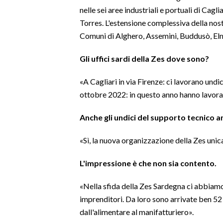
nelle sei aree industriali e portuali di Cagl
INFO AZIENDE
Torres. L'estensione complessiva della nost
Comuni di Alghero, Assemini, Buddusò, Elma
ABBONATI
ANNUNCI
Gli uffici sardi della Zes dove sono?
NECROLOGI
«A Cagliari in via Firenze: ci lavorano und
PUBBLICITÀ
ottobre 2022: in questo anno hanno lavorat
SPIAGGE
STORE
Anche gli undici del supporto tecnico 
«Sì, la nuova organizzazione della Zes unica
L'impressione è che non sia contento.
«Nella sfida della Zes Sardegna ci abbiamo
imprenditori. Da loro sono arrivate ben 52 i
dall'alimentare al manifatturiero».