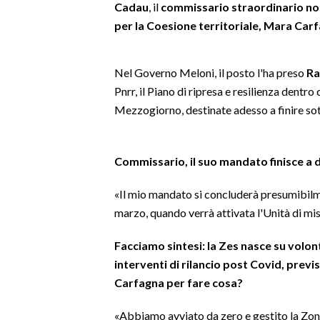
Cadau
, il
commissario straordinario nomi
per la Coesione territoriale, Mara Car
SPETTACOLI
GOSSIP
Nel Governo Meloni, il posto l'ha preso
Ra
Pnrr, il Piano di ripresa e resilienza dentro
SALUTE
Mezzogiorno, destinate adesso a finire so
SARDEGNA TURISMO
Commissario, il suo mandato finisce a 
SARDI NEL MONDO
NOTIZIE
«Il mio mandato si concluderà presumibilme
marzo, quando verrà attivata l'Unità di mi
EVENTI
Facciamo sintesi: la Zes nasce su volon
#CARAUNIONE
interventi di rilancio post Covid, previs
3 MINUTI CON
Carfagna per fare cosa?
«Abbiamo avviato da zero e gestito la Zon
INSULARITÀ