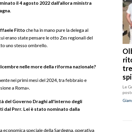
nato il 4 agosto 2022 dall'allora ministra
fagna
.
ffaele Fitto
che ha in mano pure la delega al
 cui erano state pensare le otto Zes regionali del
tto uno stesso ombrello.
Olb
ri
dicembre nelle more della riforma nazionale?
tr
sp
nte nei primi mesi del 2024, tra febbraio e
Le Gu
ssione a Roma».
posto
Giam
tà del Governo Draghi all'interno degli
ti dal Pnrr. Lei è stato nominato dalla
a economica speciale della Sardegna, operativa