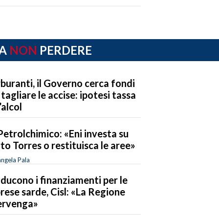
A
NON
PERDERE
buranti, il Governo cerca fondi
 tagliare le accise: ipotesi tassa
’alcol
Petrolchimico: «Eni investa su
to Torres o restituisca le aree»
ngela Pala
riducono i finanziamenti per le
rese sarde, Cisl: «La Regione
ervenga»