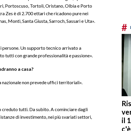
iari, Portoscuso, Tortolì, Oristano, Olbia e Porto
ra Zes è di 2.700 ettari che ricadono pure nei
s, Monti, Santa Giusta, Sarroch, Sassari e Uta».
#
ici persone. Un supporto tecnico arrivato a
o tutti con grande professionalità e passione».
andranno a casa?
 nazionale non prevede uffici territoriali».
Ris
 creduto tutti. Da subito. A cominciare dagli
ven
stanze di investimento, nei più svariati settori,
il 
c'