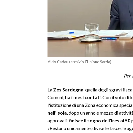
LAVORO
BANDI
SPORT IN SARDEGNA
SPORT
RISULTATI E CLASSIFICHE
Aldo Cadau (archivio L'Unione Sarda)
CALCIO
CALCIO REGIONALE
Per 
BASKET
La
Zes Sardegna
, quella degli sgravi fisc
VOLLEY
Comuni,
ha i mesi contati
. Con il voto di 
MOTORI
l'istituzione di una Zona economica speciale 
TENNIS
nell'Isola
, dopo un anno e mezzo di attività
ALTRI SPORT
approvati,
finisce il sogno dell'Ires al 50
«Restano unicamente, divise le fasce, le ag
CULTURA