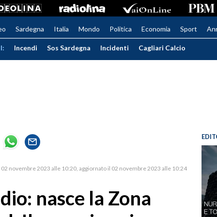
eo
Sardegna
Italia
Mondo
Politica
Economia
Sport
An
I:
Incendi
Sos Sardegna
Incidenti
Cagliari Calcio
EDIT
02 novembre 2023 alle 10:20
aggiornato il 02 novembre 2023 alle 10:24
dio: nasce la Zona