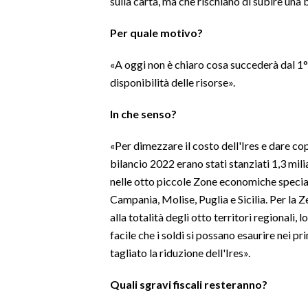
sulla carta, ma che rischiano di subire una 
Per quale motivo?
«A oggi non è chiaro cosa succederà dal 1°
disponibilità delle risorse».
In che senso?
«Per dimezzare il costo dell'Ires e dare co
bilancio 2022 erano stati stanziati 1,3 mili
nelle otto piccole Zone economiche speciali
Campania, Molise, Puglia e Sicilia. Per la Z
alla totalità degli otto territori regionali,
facile che i soldi si possano esaurire nei pr
tagliato la riduzione dell'Ires».
Quali sgravi fiscali resteranno?