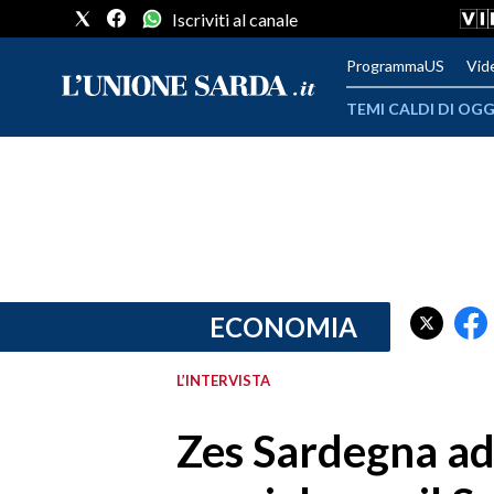
Iscriviti al canale
ProgrammaUS
Vid
TEMI CALDI DI OGG
METEO
COMUNI AL VOTO
VIDEO
FOTO
ECONOMIA
CRONACA SARDEGNA
L’INTERVISTA
CAGLIARI
Zes Sardegna ad
PROVINCIA DI CAGLIARI
SULCIS IGLESIENTE