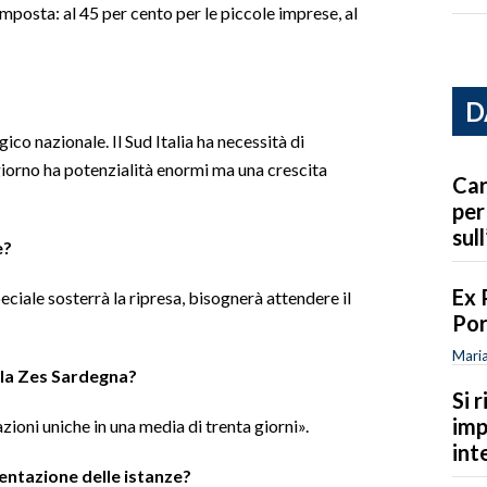
mposta: al 45 per cento per le piccole imprese, al
D
ico nazionale. Il Sud Italia ha necessità di
iorno ha potenzialità enormi ma una crescita
Car
per
sull
e?
Ex 
ciale sosterrà la ripresa, bisognerà attendere il
Por
Maria
ella Zes Sardegna?
Si 
imp
ioni uniche in una media di trenta giorni».
int
entazione delle istanze?