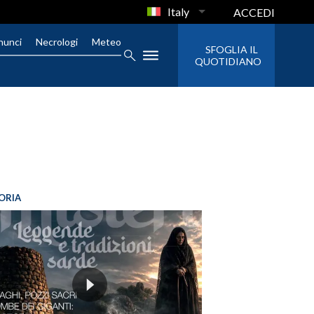
Italy
ACCEDI
nunci
Necrologi
Meteo
SFOGLIA IL
QUOTIDIANO
ORIA