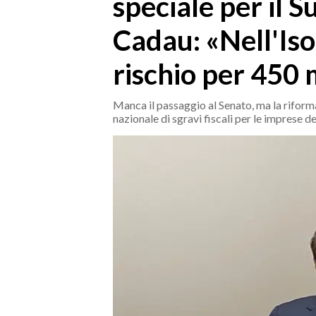
speciale per il S
MEDIO CAMPIDANO
ORISTANO E PROVINCIA
Cadau: «Nell'Iso
SASSARI E PROVINCIA
rischio per 450 
GALLURA
NUORO E PROVINCIA
Manca il passaggio al Senato, ma la riforma
OGLIASTRA
nazionale di sgravi fiscali per le imprese
AGENDA
CRONACA
ITALIA
MONDO
POLITICA
ECONOMIA
SERVIZI ALLE IMPRESE