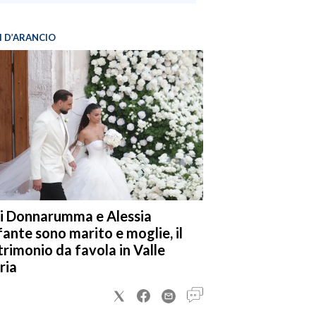
I D’ARANCIO
i Donnarumma e Alessia
fante sono marito e moglie, il
rimonio da favola in Valle
ria