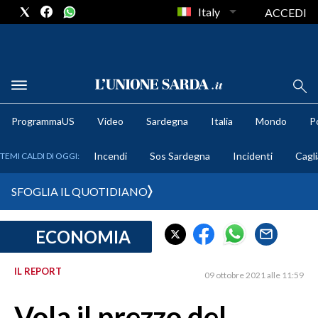
Italy
ACCEDI
METEO
ProgrammaUS
Video
Sardegna
Italia
Mondo
Po
COMUNI AL VOTO
Incendi
Sos Sardegna
Incidenti
Cagli
TEMI CALDI DI OGGI:
VIDEO
SFOGLIA IL QUOTIDIANO
FOTO
ECONOMIA
CRONACA SARDEGNA
CAGLIARI
IL REPORT
09 ottobre 2021 alle 11:59
PROVINCIA DI CAGLIARI
SULCIS IGLESIENTE
Vola il prezzo del