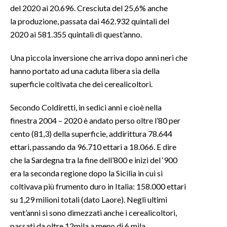
del 2020 ai 20.696. Cresciuta del 25,6% anche
la produzione, passata dai 462.932 quintali del
INFO AZIENDE
2020 ai 581.355 quintali di quest’anno.
ABBONATI
ANNUNCI
Una piccola inversione che arriva dopo anni neri che
NECROLOGI
hanno portato ad una caduta libera sia della
superficie coltivata che dei cerealicoltori.
PUBBLICITÀ
SPIAGGE
Secondo Coldiretti, in sedici anni e cioè nella
STORE
finestra 2004 – 2020 è andato perso oltre l’80 per
cento (81,3) della superficie, addirittura 78.644
ettari, passando da 96.710 ettari a 18.066. E dire
che la Sardegna tra la fine dell’800 e inizi del ‘900
era la seconda regione dopo la Sicilia in cui si
coltivava più frumento duro in Italia: 158.000 ettari
su 1,29 milioni totali (dato Laore). Negli ultimi
vent’anni si sono dimezzati anche i cerealicoltori,
passati da oltre 12mila a meno di 6 mila.