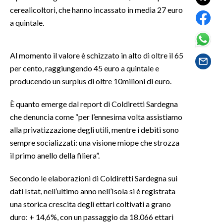
cerealicoltori, che hanno incassato in media 27 euro
SPETTACOLI
a quintale.
GOSSIP
Al momento il valore è schizzato in alto di oltre il 65
per cento, raggiungendo 45 euro a quintale e
SALUTE
producendo un surplus di oltre 10milioni di euro.
SARDEGNA TURISMO
È quanto emerge dal report di Coldiretti Sardegna
che denuncia come “per l’ennesima volta assistiamo
SARDI NEL MONDO
alla privatizzazione degli utili, mentre i debiti sono
NOTIZIE
sempre socializzati: una visione miope che strozza
EVENTI
il primo anello della filiera”.
#CARAUNIONE
Secondo le elaborazioni di Coldiretti Sardegna sui
dati Istat, nell’ultimo anno nell’Isola si è registrata
3 MINUTI CON
una storica crescita degli ettari coltivati a grano
duro: + 14,6%, con un passaggio da 18.066 ettari
INSULARITÀ