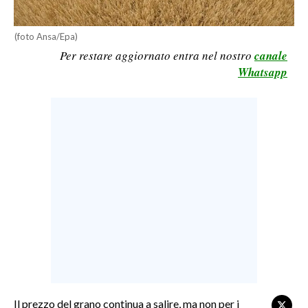
LAVORO
(foto Ansa/Epa)
BANDI
Per restare aggiornato entra nel nostro
canale
Whatsapp
SPORT IN SARDEGNA
SPORT
RISULTATI E CLASSIFICHE
CALCIO
CALCIO REGIONALE
BASKET
VOLLEY
MOTORI
TENNIS
ALTRI SPORT
Il prezzo del grano continua a salire, ma non per i
CULTURA