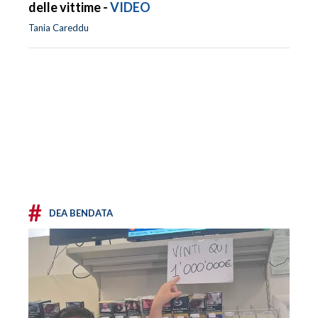
delle vittime -
VIDEO
Tania Careddu
#
DEA BENDATA