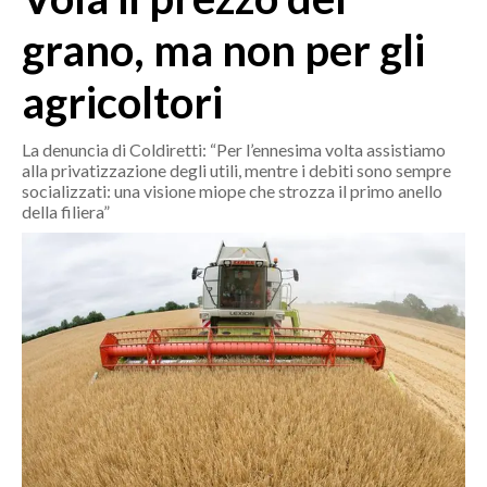
MEDIO CAMPIDANO
grano, ma non per gli
ORISTANO E PROVINCIA
SASSARI E PROVINCIA
agricoltori
GALLURA
NUORO E PROVINCIA
La denuncia di Coldiretti: “Per l’ennesima volta assistiamo
alla privatizzazione degli utili, mentre i debiti sono sempre
OGLIASTRA
socializzati: una visione miope che strozza il primo anello
AGENDA
della filiera”
CRONACA
ITALIA
MONDO
POLITICA
ECONOMIA
SERVIZI ALLE IMPRESE