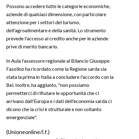
Possono accedere tutte le categorie economiche,
SPETTACOLI
aziende di qualsiasi dimensione, con particolare
attenzione per i settori del turismo,
GOSSIP
dell'agroalimentare e della sanità. Lo strumento
prevede l'accesso al credito anche per le aziende
SALUTE
prive di merito bancario.
SARDEGNA TURISMO
In Aula l'assessore regionale al Bilancio Giuseppe
Fasolino ha ricordato come la Regione sarda sia
SARDI NEL MONDO
stata la prima in Italia a concludere l'accordo con la
NOTIZIE
Bei. Inoltre, ha aggiunto, "non possiamo
EVENTI
permetterci di rifiutare le opportunità che ci
arrivano dall'Europa e i dati dell'economia sarda ci
#CARAUNIONE
dicono che la crisi è strutturale e non soltanto
emergenziale".
3 MINUTI CON
(Unioneonline/l.f.)
INSULARITÀ