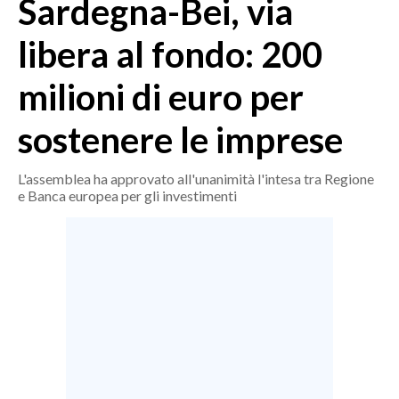
Sardegna-Bei, via
MEDIO CAMPIDANO
ORISTANO E PROVINCIA
libera al fondo: 200
SASSARI E PROVINCIA
milioni di euro per
GALLURA
NUORO E PROVINCIA
sostenere le imprese
OGLIASTRA
AGENDA
L'assemblea ha approvato all'unanimità l'intesa tra Regione
e Banca europea per gli investimenti
CRONACA
ITALIA
MONDO
POLITICA
ECONOMIA
SERVIZI ALLE IMPRESE