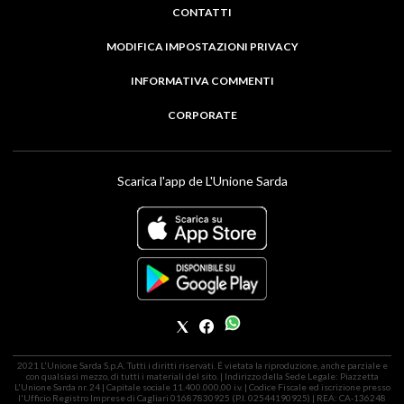
CONTATTI
MODIFICA IMPOSTAZIONI PRIVACY
INFORMATIVA COMMENTI
CORPORATE
Scarica l'app de L'Unione Sarda
2021 L'Unione Sarda S.p.A. Tutti i diritti riservati. É vietata la riproduzione, anche parziale e
con qualsiasi mezzo, di tutti i materiali del sito. | Indirizzo della Sede Legale: Piazzetta
L'Unione Sarda nr. 24 | Capitale sociale 11.400.000,00 i.v. | Codice Fiscale ed iscrizione presso
l'Ufficio Registro Imprese di Cagliari 01687830925 (P.I. 02544190925) | REA: CA-136248