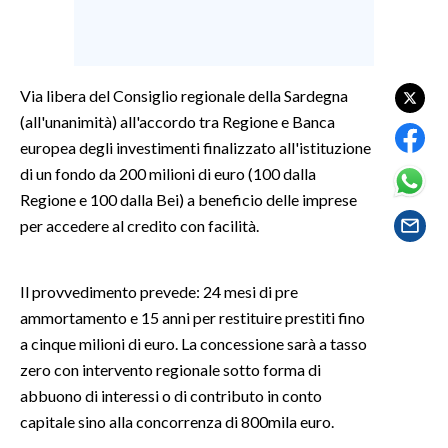
LAVORO
BANDI
Via libera del Consiglio regionale della Sardegna
SPORT IN SARDEGNA
(all'unanimità) all'accordo tra Regione e Banca
europea degli investimenti finalizzato all'istituzione
SPORT
di un fondo da 200 milioni di euro (100 dalla
RISULTATI E CLASSIFICHE
Regione e 100 dalla Bei) a beneficio delle imprese
CALCIO
per accedere al credito con facilità.
CALCIO REGIONALE
BASKET
Il provvedimento prevede: 24 mesi di pre
VOLLEY
ammortamento e 15 anni per restituire prestiti fino
MOTORI
a cinque milioni di euro. La concessione sarà a tasso
TENNIS
zero con intervento regionale sotto forma di
abbuono di interessi o di contributo in conto
ALTRI SPORT
capitale sino alla concorrenza di 800mila euro.
CULTURA