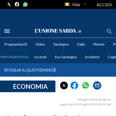
Italy
ACCEDI
METEO
ProgrammaUS
Video
Sardegna
Italia
Mondo
Po
COMUNI AL VOTO
Incendi
Sos Sardegna
Incidenti
Cagli
TEMI CALDI DI OGGI:
VIDEO
SFOGLIA IL QUOTIDIANO
FOTO
ECONOMIA
CRONACA SARDEGNA
CAGLIARI
09 luglio 2020 alle 00:36
PROVINCIA DI CAGLIARI
aggiornato il 09 luglio 2020 alle 00:44
SULCIS IGLESIENTE