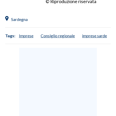
© Riproduzione riservata
INFO AZIENDE
ABBONATI
Sardegna
ANNUNCI
NECROLOGI
Tags:
Imprese
Consiglio regionale
imprese sarde
PUBBLICITÀ
SPIAGGE
STORE