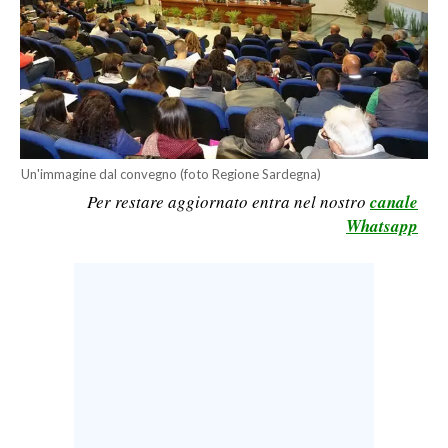
LAVORO
BANDI
SPORT IN SARDEGNA
SPORT
Un'immagine dal convegno (foto Regione Sardegna)
RISULTATI E CLASSIFICHE
Per restare aggiornato entra nel nostro
canale
CALCIO
Whatsapp
CALCIO REGIONALE
BASKET
VOLLEY
MOTORI
TENNIS
ALTRI SPORT
CULTURA