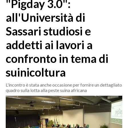
"Pigday 3.0":
MEDIO CAMPIDANO
ORISTANO E PROVINCIA
all'Università di
SASSARI E PROVINCIA
Sassari studiosi e
GALLURA
NUORO E PROVINCIA
addetti ai lavori a
OGLIASTRA
AGENDA
confronto in tema di
CRONACA
suinicoltura
ITALIA
L'incontro è stata anche occasione per fornire un dettagliato
MONDO
quadro sulla lotta alla peste suina africana
POLITICA
ECONOMIA
SERVIZI ALLE IMPRESE