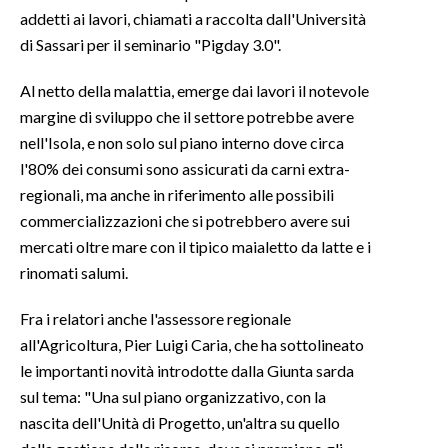
addetti ai lavori, chiamati a raccolta dall'Università
INFO AZIENDE
di Sassari per il seminario "Pigday 3.0".
ABBONATI
Al netto della malattia, emerge dai lavori il notevole
ANNUNCI
margine di sviluppo che il settore potrebbe avere
NECROLOGI
nell'Isola, e non solo sul piano interno dove circa
PUBBLICITÀ
l'80% dei consumi sono assicurati da carni extra-
regionali, ma anche in riferimento alle possibili
SPIAGGE
commercializzazioni che si potrebbero avere sui
STORE
mercati oltre mare con il tipico maialetto da latte e i
rinomati salumi.
Fra i relatori anche l'assessore regionale
all'Agricoltura, Pier Luigi Caria, che ha sottolineato
le importanti novità introdotte dalla Giunta sarda
sul tema: "Una sul piano organizzativo, con la
nascita dell'Unità di Progetto, un'altra su quello