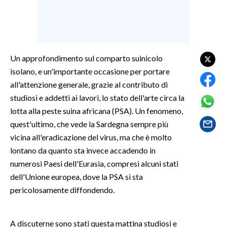
SPETTACOLI
GOSSIP
Un approfondimento sul comparto suinicolo
isolano, e un'importante occasione per portare
SALUTE
all'attenzione generale, grazie al contributo di
SARDEGNA TURISMO
studiosi e addetti ai lavori, lo stato dell'arte circa la
lotta alla peste suina africana (PSA). Un fenomeno,
SARDI NEL MONDO
quest'ultimo, che vede la Sardegna sempre più
NOTIZIE
vicina all'eradicazione del virus, ma che è molto
lontano da quanto sta invece accadendo in
EVENTI
numerosi Paesi dell'Eurasia, compresi alcuni stati
#CARAUNIONE
dell'Unione europea, dove la PSA si sta
pericolosamente diffondendo.
3 MINUTI CON
A discuterne sono stati questa mattina studiosi e
INSULARITÀ