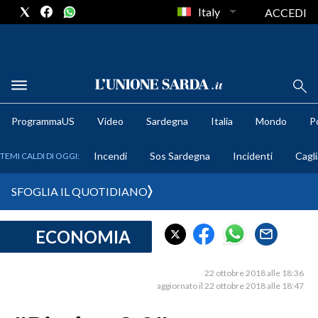
Italy
ACCEDI
METEO
ProgrammaUS
Video
Sardegna
Italia
Mondo
Po
COMUNI AL VOTO
Incendi
Sos Sardegna
Incidenti
Cagli
TEMI CALDI DI OGGI:
VIDEO
SFOGLIA IL QUOTIDIANO
FOTO
ECONOMIA
CRONACA SARDEGNA
CAGLIARI
22 ottobre 2018 alle 18:36
PROVINCIA DI CAGLIARI
aggiornato il 22 ottobre 2018 alle 18:47
SULCIS IGLESIENTE