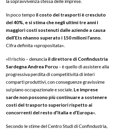
la sopravvivenza stessa delle imprese.
INFO AZIENDE
In poco tempo
il costo dei trasporti è cresciuto
ABBONATI
del 40%, e si stima che negli ultimi tre anni i
maggiori costi sostenuti dalle aziende a causa
ANNUNCI
dell’Ets nhanno superato i 150 milioni l’anno
.
NECROLOGI
Cifra definita «spropositata».
PUBBLICITÀ
SPIAGGE
«Il rischio – denuncia
il direttore di Confindustria
Sardegna Andrea Porcu
– è quello di assistere alla
STORE
progressiva perdita di competitività di interi
comparti produttivi, con conseguenze gravissime
sul piano occupazionale e sociale.
Le imprese
sarde non possono più continuare a sostenere
costi del trasporto superiori rispetto ai
concorrenti del resto d’Italia e d’Europa
».
Secondo le stime del Centro Studi di Confindustria,