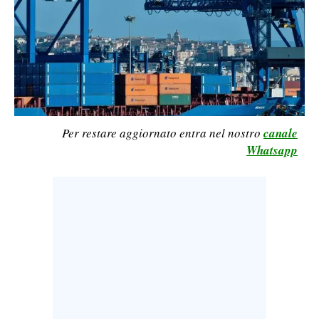
LAVORO
BANDI
SPORT IN SARDEGNA
SPORT
Per restare aggiornato entra nel nostro
canale
RISULTATI E CLASSIFICHE
Whatsapp
CALCIO
CALCIO REGIONALE
BASKET
VOLLEY
MOTORI
TENNIS
ALTRI SPORT
CULTURA