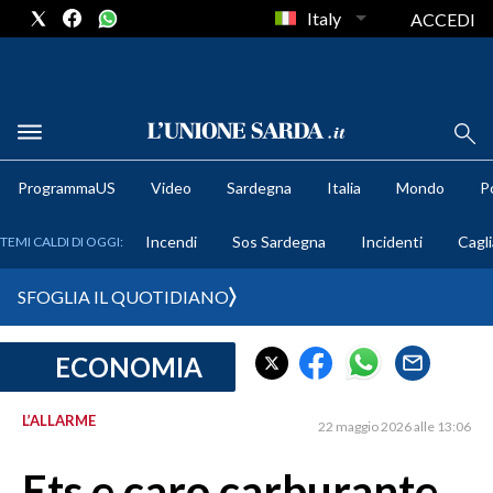
Italy
ACCEDI
METEO
ProgrammaUS
Video
Sardegna
Italia
Mondo
Po
COMUNI AL VOTO
Incendi
Sos Sardegna
Incidenti
Cagli
TEMI CALDI DI OGGI:
VIDEO
SFOGLIA IL QUOTIDIANO
FOTO
ECONOMIA
CRONACA SARDEGNA
CAGLIARI
L’ALLARME
22 maggio 2026 alle 13:06
PROVINCIA DI CAGLIARI
SULCIS IGLESIENTE
Ets e caro carburante,