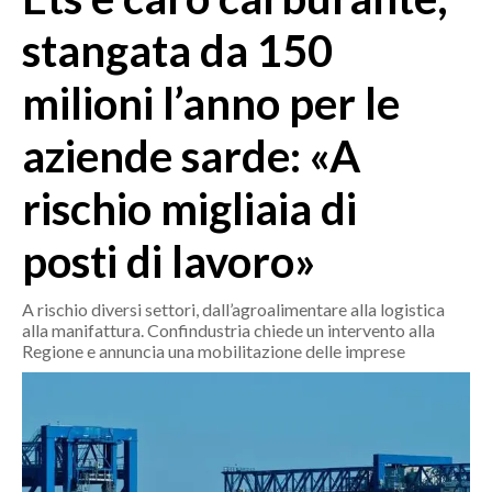
MEDIO CAMPIDANO
stangata da 150
ORISTANO E PROVINCIA
SASSARI E PROVINCIA
milioni l’anno per le
GALLURA
aziende sarde: «A
NUORO E PROVINCIA
OGLIASTRA
rischio migliaia di
AGENDA
posti di lavoro»
CRONACA
ITALIA
A rischio diversi settori, dall’agroalimentare alla logistica
MONDO
alla manifattura. Confindustria chiede un intervento alla
Regione e annuncia una mobilitazione delle imprese
POLITICA
ECONOMIA
SERVIZI ALLE IMPRESE