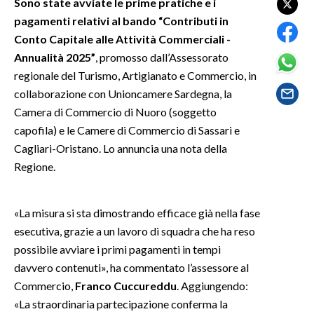
Sono state avviate le prime pratiche e i
pagamenti relativi al bando “Contributi in
SPETTACOLI
Conto Capitale alle Attività Commerciali -
Annualità 2025”
, promosso dall’Assessorato
GOSSIP
regionale del Turismo, Artigianato e Commercio, in
collaborazione con Unioncamere Sardegna, la
SALUTE
Camera di Commercio di Nuoro (soggetto
capofila) e le Camere di Commercio di Sassari e
SARDEGNA TURISMO
Cagliari-Oristano. Lo annuncia una nota della
SARDI NEL MONDO
Regione.
NOTIZIE
EVENTI
«La misura si sta dimostrando efficace già nella fase
esecutiva, grazie a un lavoro di squadra che ha reso
#CARAUNIONE
possibile avviare i primi pagamenti in tempi
davvero contenuti», ha commentato l’assessore al
3 MINUTI CON
Commercio,
Franco Cuccureddu
. Aggiungendo:
«La straordinaria partecipazione conferma la
INSULARITÀ