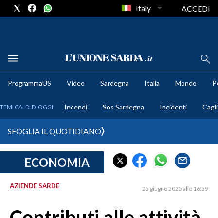
Italy
ACCEDI
METEO
ProgrammaUS
Video
Sardegna
Italia
Mondo
Po
COMUNI AL VOTO
Incendi
Sos Sardegna
Incidenti
Cagli
TEMI CALDI DI OGGI:
VIDEO
SFOGLIA IL QUOTIDIANO
FOTO
ECONOMIA
CRONACA SARDEGNA
CAGLIARI
AZIENDE SARDE
25 giugno 2025 alle 16:59
PROVINCIA DI CAGLIARI
SULCIS IGLESIENTE
Contributi alle attività