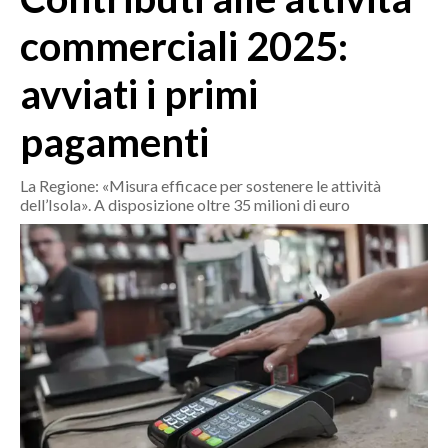
MEDIO CAMPIDANO
commerciali 2025:
ORISTANO E PROVINCIA
SASSARI E PROVINCIA
avviati i primi
GALLURA
pagamenti
NUORO E PROVINCIA
OGLIASTRA
La Regione: «Misura efficace per sostenere le attività
AGENDA
dell’Isola». A disposizione oltre 35 milioni di euro
CRONACA
ITALIA
MONDO
POLITICA
ECONOMIA
SERVIZI ALLE IMPRESE