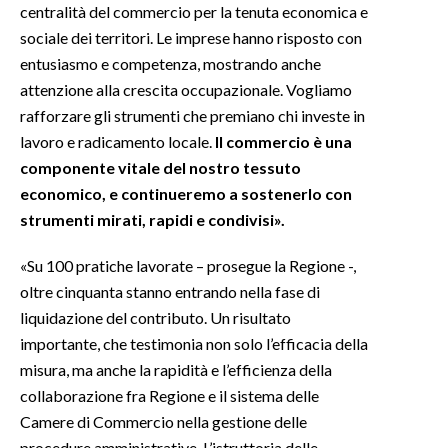
centralità del commercio per la tenuta economica e
sociale dei territori. Le imprese hanno risposto con
INFO AZIENDE
entusiasmo e competenza, mostrando anche
ABBONATI
attenzione alla crescita occupazionale. Vogliamo
ANNUNCI
rafforzare gli strumenti che premiano chi investe in
NECROLOGI
lavoro e radicamento locale.
Il commercio è una
PUBBLICITÀ
componente vitale del nostro tessuto
economico, e continueremo a sostenerlo con
SPIAGGE
strumenti mirati, rapidi e condivisi».
STORE
«Su 100 pratiche lavorate – prosegue la Regione -,
oltre cinquanta stanno entrando nella fase di
liquidazione del contributo. Un risultato
importante, che testimonia non solo l’efficacia della
misura, ma anche la rapidità e l’efficienza della
collaborazione fra Regione e il sistema delle
Camere di Commercio nella gestione delle
procedure amministrative. L’istruttoria delle