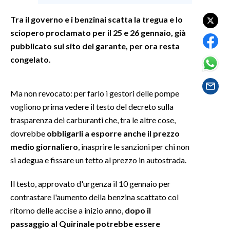
Tra il governo e i benzinai scatta la tregua e lo
SPETTACOLI
sciopero proclamato per il 25 e 26 gennaio, già
pubblicato sul sito del garante, per ora resta
GOSSIP
congelato.
SALUTE
Ma non revocato: per farlo i gestori delle pompe
SARDEGNA TURISMO
vogliono prima vedere il testo del decreto sulla
trasparenza dei carburanti che, tra le altre cose,
SARDI NEL MONDO
dovrebbe
obbligarli a esporre anche il prezzo
NOTIZIE
medio giornaliero
, inasprire le sanzioni per chi non
EVENTI
si adegua e fissare un tetto al prezzo in autostrada.
#CARAUNIONE
Il testo, approvato d'urgenza il 10 gennaio per
contrastare l'aumento della benzina scattato col
3 MINUTI CON
ritorno delle accise a inizio anno,
dopo il
passaggio al Quirinale potrebbe essere
INSULARITÀ