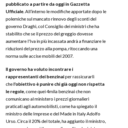
pubblicato a partire da oggi in Gazzetta
Ufficiale
. All’interno le modifiche apportate dopo le
INFO AZIENDE
polemiche sul mancato rinnovo degli sconti del
ABBONATI
governo Draghi, col Consiglio dei ministri che ha
ANNUNCI
stabilito che se il prezzo del greggio dovesse
NECROLOGI
aumentare l'Iva in più incassata andrà a finanziare le
PUBBLICITÀ
riduzioni del prezzo alla pompa, ritoccando una
norma sulle accise mobili del 2007.
SPIAGGE
STORE
Il governo ha voluto incontrare i
rappresentanti dei benzinai
per rassicurarli
che
l'obiettivo è punire chi già oggi non rispetta
le regole
, come quei 4mila benzinai che non
comunicano al ministero i prezzi giornalieri
praticati agli automobilisti, come ha spiegato il
ministro delle Imprese e del Made in Italy Adolfo
Urso. Circa il 20% del totale, ha aggiunto il ministro,