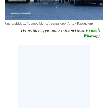
LAVORO
BANDI
Una cosiddetta "pompa bianca", senza logo (Ansa - Pasqualon)
SPORT IN SARDEGNA
Per restare aggiornato entra nel nostro
canale
Whatsapp
SPORT
RISULTATI E CLASSIFICHE
CALCIO
CALCIO REGIONALE
BASKET
VOLLEY
MOTORI
TENNIS
ALTRI SPORT
CULTURA