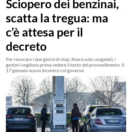
Sciopero dei benzinai,
MEDIO CAMPIDANO
ORISTANO E PROVINCIA
scatta la tregua: ma
SASSARI E PROVINCIA
c’è attesa per il
GALLURA
NUORO E PROVINCIA
decreto
OGLIASTRA
AGENDA
Per revocare i due giorni di stop, finora solo congelati, i
gestori vogliono prima vedere il testo del provvedimento. Il
CRONACA
17 gennaio nuovo incontro col governo
ITALIA
MONDO
POLITICA
ECONOMIA
SERVIZI ALLE IMPRESE