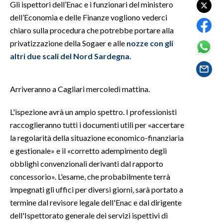
Gli ispettori dell’Enac e i funzionari del ministero
dell’Economia e delle Finanze vogliono vederci
SPETTACOLI
chiaro sulla procedura che potrebbe portare alla
privatizzazione della Sogaer e alle
nozze con gli
GOSSIP
altri due scali del Nord Sardegna.
SALUTE
Arriveranno a Cagliari mercoledì mattina.
SARDEGNA TURISMO
L'ispezione avrà un ampio spettro. I professionisti
SARDI NEL MONDO
raccoglieranno tutti i documenti utili per «accertare
NOTIZIE
la regolarità della situazione economico-finanziaria
EVENTI
e gestionale» e il «corretto adempimento degli
obblighi convenzionali derivanti dal rapporto
#CARAUNIONE
concessorio». L'esame, che probabilmente terrà
impegnati gli uffici per diversi giorni, sarà portato a
3 MINUTI CON
termine dal revisore legale dell'Enac e dal dirigente
dell'Ispettorato generale dei servizi ispettivi di
INSULARITÀ