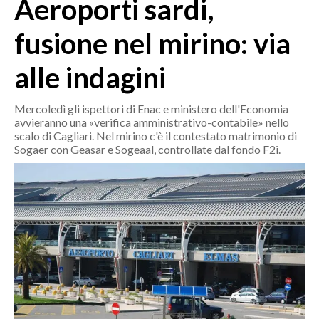
Aeroporti sardi,
MEDIO CAMPIDANO
ORISTANO E PROVINCIA
fusione nel mirino: via
SASSARI E PROVINCIA
alle indagini
GALLURA
NUORO E PROVINCIA
Mercoledì gli ispettori di Enac e ministero dell'Economia
OGLIASTRA
avvieranno una «verifica amministrativo-contabile» nello
AGENDA
scalo di Cagliari. Nel mirino c'è il contestato matrimonio di
Sogaer con Geasar e Sogeaal, controllate dal fondo F2i.
CRONACA
ITALIA
MONDO
POLITICA
ECONOMIA
SERVIZI ALLE IMPRESE