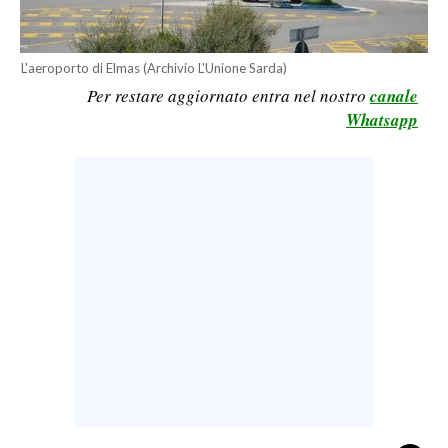
LAVORO
BANDI
L'aeroporto di Elmas (Archivio L'Unione Sarda)
Per restare aggiornato entra nel nostro
canale
SPORT IN SARDEGNA
Whatsapp
SPORT
RISULTATI E CLASSIFICHE
CALCIO
CALCIO REGIONALE
BASKET
VOLLEY
MOTORI
TENNIS
ALTRI SPORT
CULTURA