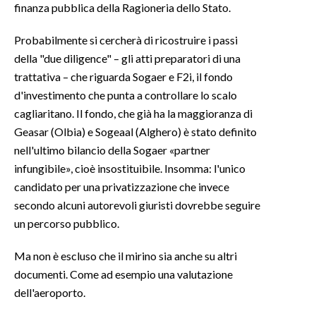
finanza pubblica della Ragioneria dello Stato.
INFO AZIENDE
Probabilmente si cercherà di ricostruire i passi
ABBONATI
della "due diligence" – gli atti preparatori di una
ANNUNCI
trattativa – che riguarda Sogaer e F2i, il fondo
d'investimento che punta a controllare lo scalo
NECROLOGI
cagliaritano. Il fondo, che già ha la maggioranza di
PUBBLICITÀ
Geasar (Olbia) e Sogeaal (Alghero) è stato definito
SPIAGGE
nell'ultimo bilancio della Sogaer «partner
STORE
infungibile», cioè insostituibile. Insomma: l'unico
candidato per una privatizzazione che invece
secondo alcuni autorevoli giuristi dovrebbe seguire
un percorso pubblico.
Ma non è escluso che il mirino sia anche su altri
documenti. Come ad esempio una valutazione
dell'aeroporto.