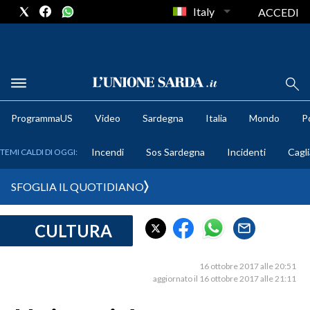
Italy
ACCEDI
METEO
ProgrammaUS
Video
Sardegna
Italia
Mondo
Po
COMUNI AL VOTO
Incendi
Sos Sardegna
Incidenti
Cagli
TEMI CALDI DI OGGI:
VIDEO
SFOGLIA IL QUOTIDIANO
FOTO
CULTURA
CRONACA SARDEGNA
CAGLIARI
16 ottobre 2017 alle 20:51
PROVINCIA DI CAGLIARI
aggiornato il 16 ottobre 2017 alle 21:11
SULCIS IGLESIENTE