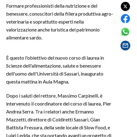
Formare professionisti della nutrizione e del
benessere, conoscitori della filiera produttiva agro-
SPETTACOLI
veterinaria e soprattutto esperti nella
GOSSIP
valorizzazione anche turistica del patrimonio
alimentare sardo.
SALUTE
È questo l'obiettivo del nuovo corso di laurea in
SARDEGNA TURISMO
Scienze dell'alimentazione, salute e benessere
SARDI NEL MONDO
dell'uomo dell'Università di Sassari, inaugurato
questa mattina in Aula Magna.
NOTIZIE
EVENTI
Dopo i saluti del rettore, Massimo Carpinelli, è
intervenuto il coordinatore del corso di laurea, Pier
#CARAUNIONE
Andrea Serra. Tra i relatori anche Ermanno
Mazzetti, direttore di Coldiretti Sassari, Gian
3 MINUTI CON
Battista Fressura, della sede locale di Slow Food, e
Luigi Ledda, che sta portando avanti un progetto di
INSULARITÀ