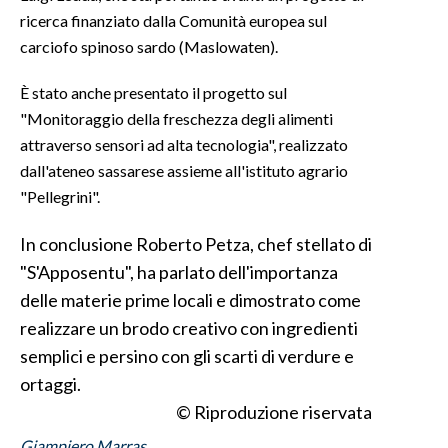
ricerca finanziato dalla Comunità europea sul
INFO AZIENDE
carciofo spinoso sardo (Maslowaten).
ABBONATI
È stato anche presentato il progetto sul
ANNUNCI
"Monitoraggio della freschezza degli alimenti
NECROLOGI
attraverso sensori ad alta tecnologia", realizzato
PUBBLICITÀ
dall'ateneo sassarese assieme all'istituto agrario
"Pellegrini".
SPIAGGE
STORE
In conclusione Roberto Petza, chef stellato di
"S'Apposentu", ha parlato dell'importanza
delle materie prime locali e dimostrato come
realizzare un brodo creativo con ingredienti
semplici e persino con gli scarti di verdure e
ortaggi.
© Riproduzione riservata
Giampiero Marras