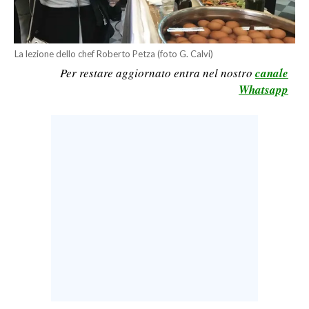
LAVORO
BANDI
La lezione dello chef Roberto Petza (foto G. Calvi)
Per restare aggiornato entra nel nostro
canale
SPORT IN SARDEGNA
Whatsapp
SPORT
RISULTATI E CLASSIFICHE
CALCIO
CALCIO REGIONALE
BASKET
VOLLEY
MOTORI
TENNIS
ALTRI SPORT
CULTURA