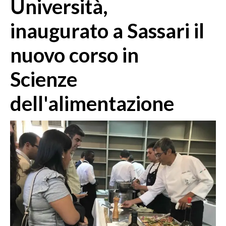
Università,
MEDIO CAMPIDANO
ORISTANO E PROVINCIA
inaugurato a Sassari il
SASSARI E PROVINCIA
nuovo corso in
GALLURA
NUORO E PROVINCIA
Scienze
OGLIASTRA
AGENDA
dell'alimentazione
CRONACA
ITALIA
MONDO
POLITICA
ECONOMIA
SERVIZI ALLE IMPRESE