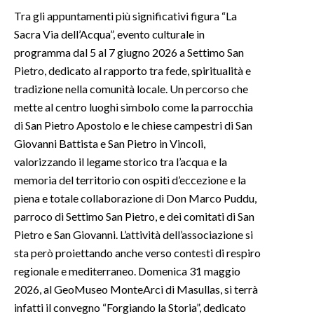
Tra gli appuntamenti più significativi figura “La
INFO AZIENDE
Sacra Via dell’Acqua”, evento culturale in
programma dal 5 al 7 giugno 2026 a Settimo San
ABBONATI
Pietro, dedicato al rapporto tra fede, spiritualità e
ANNUNCI
tradizione nella comunità locale. Un percorso che
NECROLOGI
mette al centro luoghi simbolo come la parrocchia
PUBBLICITÀ
di San Pietro Apostolo e le chiese campestri di San
SPIAGGE
Giovanni Battista e San Pietro in Vincoli,
STORE
valorizzando il legame storico tra l’acqua e la
memoria del territorio con ospiti d’eccezione e la
piena e totale collaborazione di Don Marco Puddu,
parroco di Settimo San Pietro, e dei comitati di San
Pietro e San Giovanni. L’attività dell’associazione si
sta però proiettando anche verso contesti di respiro
regionale e mediterraneo. Domenica 31 maggio
2026, al GeoMuseo MonteArci di Masullas, si terrà
infatti il convegno “Forgiando la Storia”, dedicato