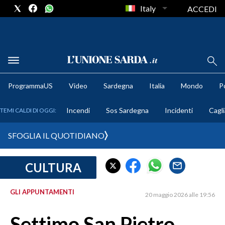
Italy
ACCEDI
METEO
ProgrammaUS
Video
Sardegna
Italia
Mondo
Po
COMUNI AL VOTO
Incendi
Sos Sardegna
Incidenti
Cagli
TEMI CALDI DI OGGI:
VIDEO
SFOGLIA IL QUOTIDIANO
FOTO
CULTURA
CRONACA SARDEGNA
CAGLIARI
GLI APPUNTAMENTI
20 maggio 2026 alle 19:56
PROVINCIA DI CAGLIARI
SULCIS IGLESIENTE
Settimo San Pietro,