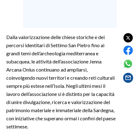
SPETTACOLI
GOSSIP
Dalla valorizzazione delle chiese storiche e dei
SALUTE
percorsi identitari di Settimo San Pietro fino ai
grandi temi dell’archeologia mediterranea e
SARDEGNA TURISMO
subacquea, le attività dell’associazione Jenna
Arcana Onlus continuano ad ampliarsi,
SARDI NEL MONDO
coinvolgendo nuovi territori e creando reti culturali
NOTIZIE
sempre più estese nell’Isola. Negli ultimi mesi il
EVENTI
lavoro dell’associazione si è distinto per la capacità
di unire divulgazione, ricerca e valorizzazione del
#CARAUNIONE
patrimonio materiale e immateriale della Sardegna,
con iniziative che superano ormai i confini del paese
3 MINUTI CON
settimese.
INSULARITÀ