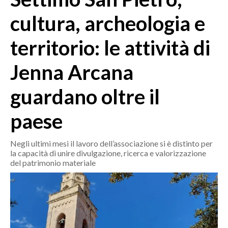
MEDIO CAMPIDANO
cultura, archeologia e
ORISTANO E PROVINCIA
SASSARI E PROVINCIA
territorio: le attività di
GALLURA
Jenna Arcana
NUORO E PROVINCIA
OGLIASTRA
guardano oltre il
AGENDA
paese
CRONACA
ITALIA
Negli ultimi mesi il lavoro dell’associazione si è distinto per
MONDO
la capacità di unire divulgazione, ricerca e valorizzazione
del patrimonio materiale
POLITICA
ECONOMIA
SERVIZI ALLE IMPRESE