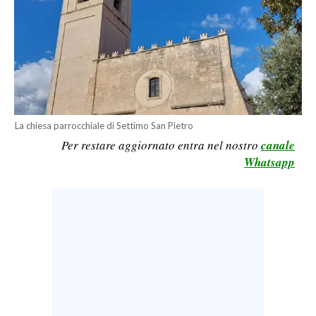
LAVORO
BANDI
SPORT IN SARDEGNA
SPORT
La chiesa parrocchiale di Settimo San Pietro
RISULTATI E CLASSIFICHE
Per restare aggiornato entra nel nostro
canale
CALCIO
Whatsapp
CALCIO REGIONALE
BASKET
VOLLEY
MOTORI
TENNIS
ALTRI SPORT
CULTURA