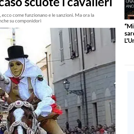
caso scuote i cavalieri
ri, ecco come funzionano e le sanzioni. Ma ora la
anche su componidori
“Mi
sar
L'U