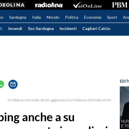
eo
Sardegna
Italia
Mondo
Politica
Economia
Sport
An
I:
Incendi
Sos Sardegna
Incidenti
Cagliari Calcio
EDIT
27 febbraio 2019 alle 18:33
aggiornato il 27 febbraio 2019 alle 20:55
oping anche a su