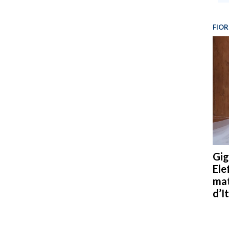
FIOR
Gig
Ele
mat
d’It