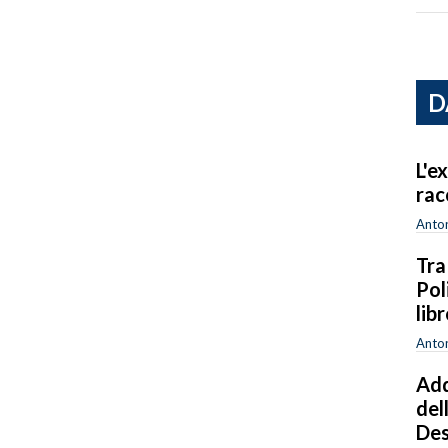
D
L'e
rac
Anton
Tra
Pol
lib
Anton
Add
del
Des