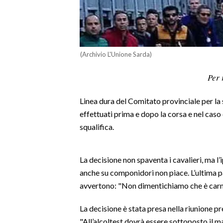
LAVORO
BANDI
SPORT IN SARDEGNA
(Archivio L'Unione Sarda)
Per 
SPORT
RISULTATI E CLASSIFICHE
Linea dura del Comitato provinciale per la s
CALCIO
effettuati prima e dopo la corsa e nel caso
CALCIO REGIONALE
squalifica.
BASKET
VOLLEY
La decisione non spaventa i cavalieri, ma l’
MOTORI
anche su componidori non piace. L’ultima pa
TENNIS
avvertono: "Non dimentichiamo che è carnev
ALTRI SPORT
La decisione è stata presa nella riunione 
"All’alcoltest dovrà essere sottoposto il 
CULTURA