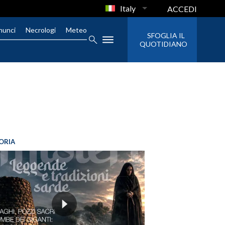
Italy
ACCEDI
nunci
Necrologi
Meteo
SFOGLIA IL
QUOTIDIANO
ORIA