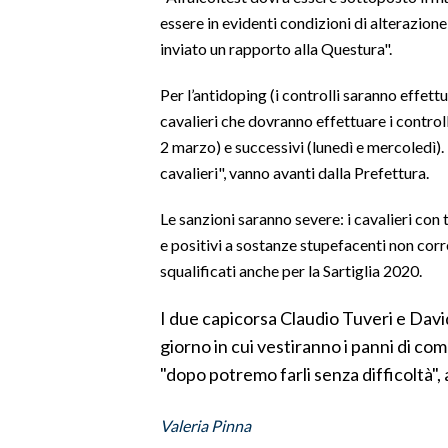
essere in evidenti condizioni di alterazione,
SPETTACOLI
inviato un rapporto alla Questura".
GOSSIP
Per l’antidoping (i controlli saranno effett
cavalieri che dovranno effettuare i controll
SALUTE
2 marzo) e successivi (lunedì e mercoledì).
cavalieri", vanno avanti dalla Prefettura.
SARDEGNA TURISMO
Le sanzioni saranno severe: i cavalieri con
SARDI NEL MONDO
e positivi a sostanze stupefacenti non co
NOTIZIE
squalificati anche per la Sartiglia 2020.
EVENTI
I due capicorsa Claudio Tuveri e Dav
giorno in cui vestiranno i panni di com
#CARAUNIONE
"dopo potremo farli senza difficoltà",
3 MINUTI CON
Valeria Pinna
INSULARITÀ