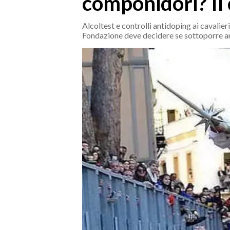
componidori? Il 
MEDIO CAMPIDANO
ORISTANO E PROVINCIA
Alcoltest e controlli antidoping ai cavalie
Fondazione deve decidere se sottoporre 
SASSARI E PROVINCIA
GALLURA
NUORO E PROVINCIA
OGLIASTRA
AGENDA
CRONACA
ITALIA
MONDO
POLITICA
ECONOMIA
SERVIZI ALLE IMPRESE