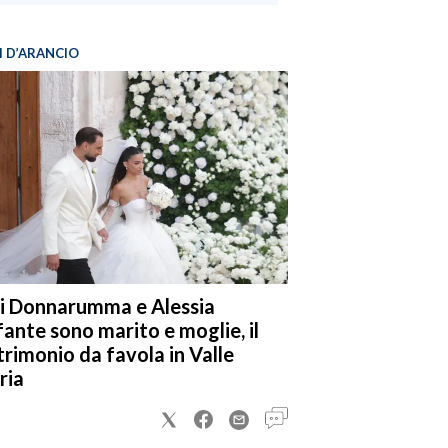
I D’ARANCIO
i Donnarumma e Alessia
fante sono marito e moglie, il
rimonio da favola in Valle
ria