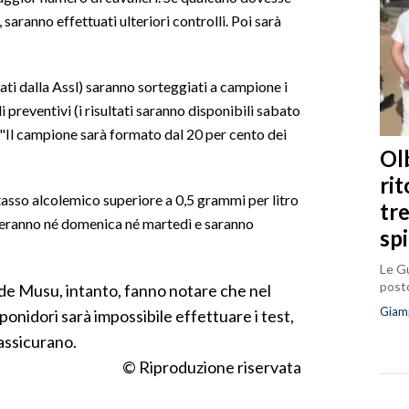
 saranno effettuati ulteriori controlli. Poi sarà
uati dalla Assl) saranno sorteggiati a campione i
i preventivi (i risultati saranno disponibili sabato
 "Il campione sarà formato dal 20 per cento dei
Olb
ri
 tasso alcolemico superiore a 0,5 grammi per litro
tr
rreranno né domenica né martedì e saranno
sp
Le Gu
posto
ide Musu, intanto, fanno notare che nel
Giam
ponidori sarà impossibile effettuare i test,
 assicurano.
© Riproduzione riservata