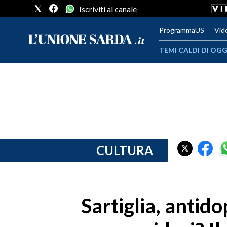
Iscriviti al canale
ProgrammaUS
Vid
TEMI CALDI DI OGG
METEO
COMUNI AL VOTO
VIDEO
FOTO
CULTURA
CRONACA SARDEGNA
CAGLIARI
Sartiglia, antid
PROVINCIA DI CAGLIARI
SULCIS IGLESIENTE