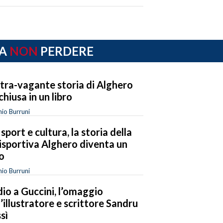
A
NON
PERDERE
xtra-vagante storia di Alghero
chiusa in un libro
io Burruni
 sport e cultura, la storia della
isportiva Alghero diventa un
ro
io Burruni
io a Guccini, l’omaggio
l’illustratore e scrittore Sandru
sì