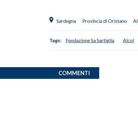
INFO AZIENDE
Sardegna
Provincia di Oristano
Al
ABBONATI
ANNUNCI
Tags:
Fondazione Sa Sartiglia
Alcol
NECROLOGI
PUBBLICITÀ
SPIAGGE
STORE
COMMENTI