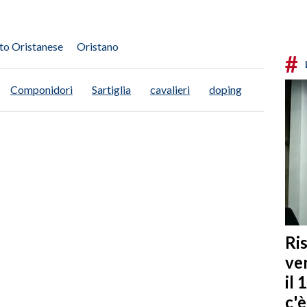
to Oristanese
Oristano
#
Componidori
Sartiglia
cavalieri
doping
Ris
ven
il 
c'