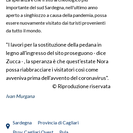
importante del sud Sardegna, nell'ultimo anno
INFO AZIENDE
aperto a singhiozzo a causa della pandemia, possa
ABBONATI
essere nuovamente visitato dai turisti provenienti
da tutto il mondo.
ANNUNCI
NECROLOGI
"I lavori per la sostituzione della pedana in
PUBBLICITÀ
legno all'ingresso del sito proseguono - dice
SPIAGGE
Zucca - , la speranza è che quest'estate Nora
STORE
possa riabbracciare i visitatori così come
avveniva prima dell'avvento del coronavirus".
© Riproduzione riservata
Ivan Murgana
Sardegna
Provincia di Cagliari
Prov. Cagliari Ovest
Pula