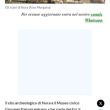
LAVORO
Gli scavi di Nora (foto Murgana)
Per restare aggiornato entra nel nostro
canale
BANDI
Whatsapp
SPORT IN SARDEGNA
SPORT
RISULTATI E CLASSIFICHE
CALCIO
CALCIO REGIONALE
BASKET
VOLLEY
MOTORI
TENNIS
ALTRI SPORT
Il sito archeologico di Nora e il Museo civico
Giovanni Patroni entrano a far parte del Fai, il
CULTURA