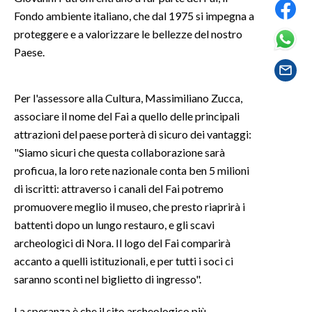
Fondo ambiente italiano, che dal 1975 si impegna a
SPETTACOLI
proteggere e a valorizzare le bellezze del nostro
Paese.
GOSSIP
Per l'assessore alla Cultura, Massimiliano Zucca,
SALUTE
associare il nome del Fai a quello delle principali
SARDEGNA TURISMO
attrazioni del paese porterà di sicuro dei vantaggi:
"Siamo sicuri che questa collaborazione sarà
SARDI NEL MONDO
proficua, la loro rete nazionale conta ben 5 milioni
NOTIZIE
di iscritti: attraverso i canali del Fai potremo
promuovere meglio il museo, che presto riaprirà i
EVENTI
battenti dopo un lungo restauro, e gli scavi
#CARAUNIONE
archeologici di Nora. Il logo del Fai comparirà
accanto a quelli istituzionali, e per tutti i soci ci
3 MINUTI CON
saranno sconti nel biglietto di ingresso".
INSULARITÀ
La speranza è che il sito archeologico più