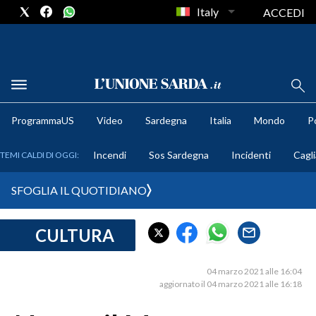
Italy
ACCEDI
METEO
ProgrammaUS
Video
Sardegna
Italia
Mondo
Po
COMUNI AL VOTO
Incendi
Sos Sardegna
Incidenti
Cagli
TEMI CALDI DI OGGI:
VIDEO
SFOGLIA IL QUOTIDIANO
FOTO
CULTURA
CRONACA SARDEGNA
CAGLIARI
04 marzo 2021 alle 16:04
PROVINCIA DI CAGLIARI
aggiornato il 04 marzo 2021 alle 16:18
SULCIS IGLESIENTE