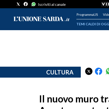
Iscriviti al canale
ProgrammaUS
Vid
TEMI CALDI DI OGG
METEO
COMUNI AL VOTO
VIDEO
FOTO
CULTURA
CRONACA SARDEGNA
CAGLIARI
Il nuovo muro t
PROVINCIA DI CAGLIARI
SULCIS IGLESIENTE