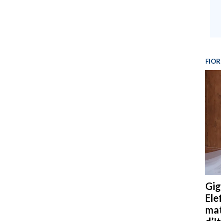
FIOR
Gig
Ele
mat