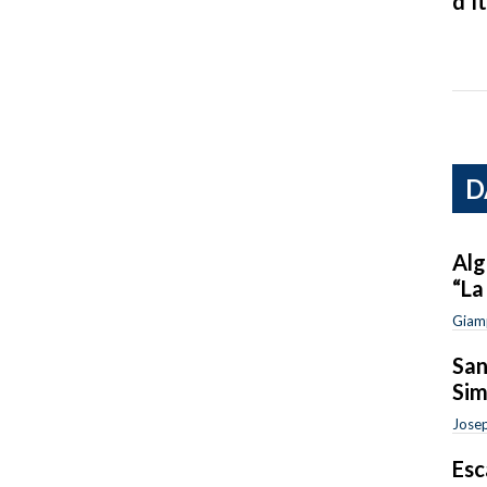
d’It
D
Alg
“La
Giam
San
Sim
Josep
Esc