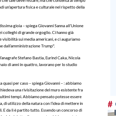
ò che tale deve restare, ma che consenta al tempo
di un'apertura fisica e culturale nel rispetto della
dissima gioia – spiega Giovanni Sanna all’Unione
ei colleghi di grande orgoglio. Ci hanno già
 visibilità sui media americani, e ci auguriamo
ne dall’amministrazione Trump".
 all’anagrafe Stefano Bastia, Eurind Caka, Nicola
aio di anni in quattro, lavorano per lo studio
vata quasi per caso – spiega Giovanni – : abbiamo
chiedeva una rivisitazione del muro esistente fra
li ultimi tempi. Abbiamo pensato potesse essere
#
a, di utilizzo della natura con l’idea di mettere in
i. E da lì è partito tutto. Essendo un concorso di