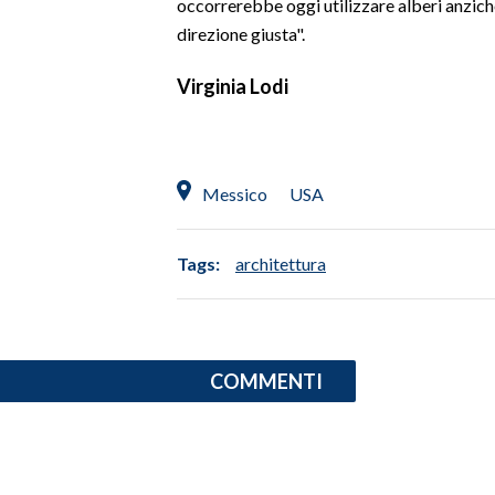
occorrerebbe oggi utilizzare alberi anzic
direzione giusta".
INFO AZIENDE
ABBONATI
Virginia Lodi
ANNUNCI
NECROLOGI
PUBBLICITÀ
Messico
USA
SPIAGGE
STORE
Tags:
architettura
COMMENTI