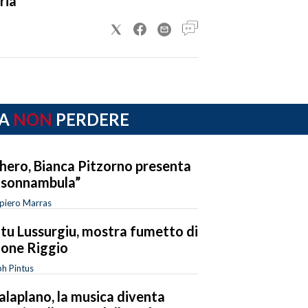
ria
A
NON
PERDERE
hero, Bianca Pitzorno presenta
 sonnambula”
piero Marras
tu Lussurgiu, mostra fumetto di
one Riggio
h Pintus
alaplano, la musica diventa