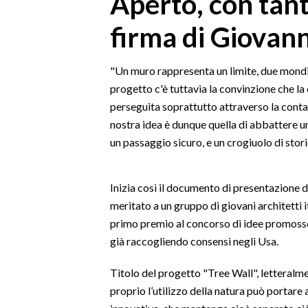
Aperto, con tant
MEDIO CAMPIDANO
firma di Giovan
ORISTANO E PROVINCIA
SASSARI E PROVINCIA
GALLURA
"Un muro rappresenta un limite, due mondi
progetto c'è tuttavia la convinzione che la 
NUORO E PROVINCIA
perseguita soprattutto attraverso la contam
OGLIASTRA
nostra idea è dunque quella di abbattere un
AGENDA
un passaggio sicuro, e un crogiuolo di stori
CRONACA
ITALIA
Inizia così il documento di presentazione 
meritato a un gruppo di giovani architetti it
MONDO
primo premio al concorso di idee promosso
POLITICA
già raccogliendo consensi negli Usa.
ECONOMIA
Titolo del progetto "Tree Wall", letteralm
proprio l’utilizzo della natura può portare 
SERVIZI ALLE IMPRESE