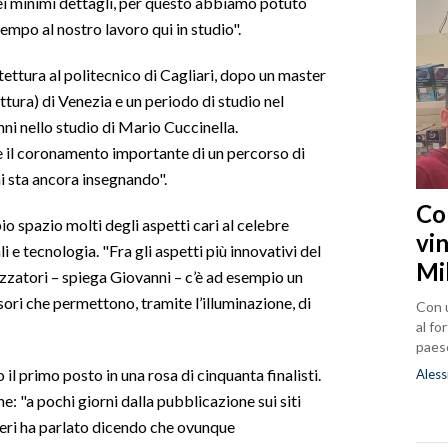
ei minimi dettagli, per questo abbiamo potuto
mpo al nostro lavoro qui in studio".
tettura al politecnico di Cagliari, dopo un master
ttura) di Venezia e un periodo di studio nel
nni nello studio di Mario Cuccinella.
 e il coronamento importante di un percorso di
i sta ancora insegnando".
Co
 spazio molti degli aspetti cari al celebre
vin
li e tecnologia. "Fra gli aspetti più innovativi del
Mi
izzatori – spiega Giovanni – c’è ad esempio un
nsori che permettono, tramite l’illuminazione, di
Con u
al fo
paes
 primo posto in una rosa di cinquanta finalisti.
Aless
: "a pochi giorni dalla pubblicazione sui siti
oeri ha parlato dicendo che ovunque