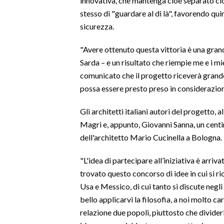
innovativa, che mantenga cioè separato ci
stesso di "guardare al di là", favorendo quin
LAVORO
sicurezza.
BANDI
"Avere ottenuto questa vittoria è una gran
SPORT IN SARDEGNA
Sarda – e un risultato che riempie me e i mi
comunicato che il progetto riceverà grande
SPORT
possa essere presto preso in considerazio
RISULTATI E CLASSIFICHE
CALCIO
Gli architetti italiani autori del progetto,
CALCIO REGIONALE
Magri e, appunto, Giovanni Sanna, un centin
dell'architetto Mario Cucinella a Bologna.
BASKET
VOLLEY
"L'idea di partecipare all’iniziativa è arri
MOTORI
trovato questo concorso di idee in cui si ri
TENNIS
Usa e Messico, di cui tanto si discute neg
ALTRI SPORT
bello applicarvi la filosofia, a noi molto car
relazione due popoli, piuttosto che dividerl
CULTURA