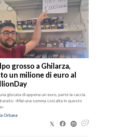
lpo grosso a Ghilarza,
to un milione di euro al
llionDay
na giocata di appena un euro, parte la caccia
rtunato: «Mai una somma così alta in questo
e»
ia Orbana