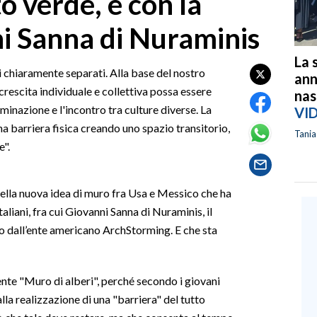
o verde, e con la
ni Sanna di Nuraminis
La 
 chiaramente separati. Alla base del nostro
ann
crescita individuale e collettiva possa essere
nas
inazione e l'incontro tra culture diverse. La
VI
a barriera fisica creando uno spazio transitorio,
Tani
e".
della nuova idea di muro fra Usa e Messico che ha
aliani, fra cui Giovanni Sanna di Nuraminis, il
 dall’ente americano ArchStorming. E che sta
ente "Muro di alberi", perché secondo i giovani
alla realizzazione di una "barriera" del tutto