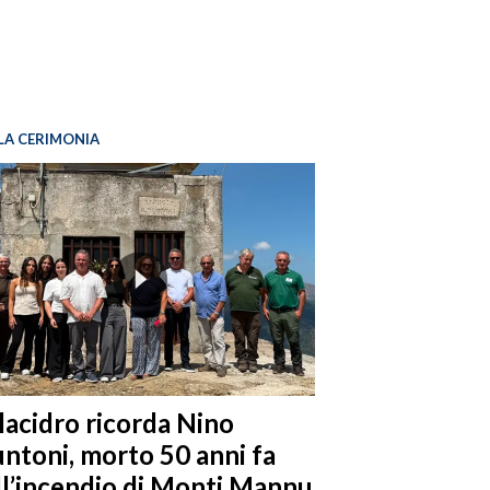
LA CERIMONIA
llacidro ricorda Nino
ntoni, morto 50 anni fa
ll’incendio di Monti Mannu