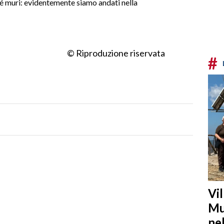
hé muri: evidentemente siamo andati nella
© Riproduzione riservata
#
Vi
Mu
ne