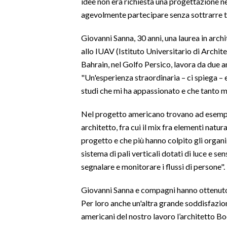
idee non era richiesta una progettazione n
agevolmente partecipare senza sottrarre te
SPETTACOLI
Giovanni Sanna, 30 anni, una laurea in archi
GOSSIP
allo IUAV (Istituto Universitario di Archite
Bahrain, nel Golfo Persico, lavora da due a
SALUTE
"Un'esperienza straordinaria – ci spiega –
studi che mi ha appassionato e che tanto m
SARDEGNA TURISMO
Nel progetto americano trovano ad esempio
SARDI NEL MONDO
architetto, fra cui il mix fra elementi natura
NOTIZIE
progetto e che più hanno colpito gli organ
EVENTI
sistema di pali verticali dotati di luce e se
segnalare e monitorare i flussi di persone".
#CARAUNIONE
Giovanni Sanna e compagni hanno ottenuto il
3 MINUTI CON
Per loro anche un'altra grande soddisfazione
americani del nostro lavoro l’architetto B
INSULARITÀ