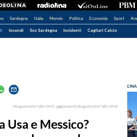
eo
Sardegna
Italia
Mondo
Politica
Economia
Sport
An
I:
Incendi
Sos Sardegna
Incidenti
Cagliari Calcio
L’IN
28 agosto 2017 alle 19:27
aggiornato il 28 agosto 2017 alle 19:47
ra Usa e Messico?