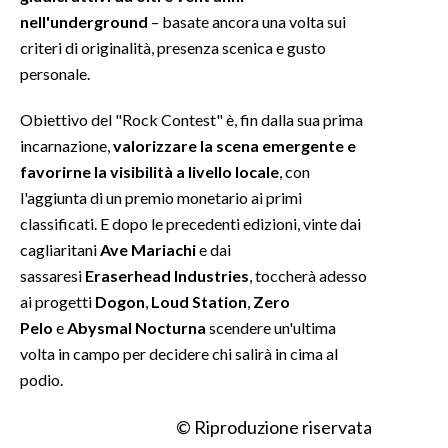
nell'underground
– basate ancora una volta sui
INFO AZIENDE
criteri di originalità, presenza scenica e gusto
personale.
ABBONATI
ANNUNCI
Obiettivo del "Rock Contest" è, fin dalla sua prima
NECROLOGI
incarnazione,
valorizzare la scena emergente e
PUBBLICITÀ
favorirne la visibilità a livello locale
, con
SPIAGGE
l'aggiunta di un premio monetario ai primi
classificati. E dopo le precedenti edizioni, vinte dai
STORE
cagliaritani
Ave Mariachi
e dai
sassaresi
Eraserhead Industries
, toccherà adesso
ai progetti
Dogon
,
Loud Station
,
Zero
Pelo
e
Abysmal Nocturna
scendere un'ultima
volta in campo per decidere chi salirà in cima al
podio.
© Riproduzione riservata