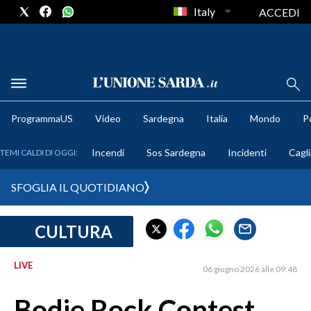
Italy
ACCEDI
METEO
ProgrammaUS
Video
Sardegna
Italia
Mondo
Po
COMUNI AL VOTO
Incendi
Sos Sardegna
Incidenti
Cagli
TEMI CALDI DI OGGI:
VIDEO
SFOGLIA IL QUOTIDIANO
FOTO
CULTURA
CRONACA SARDEGNA
CAGLIARI
LIVE
06 giugno 2026 alle 09:48
PROVINCIA DI CAGLIARI
SULCIS IGLESIENTE
Bodie Rock Contest,