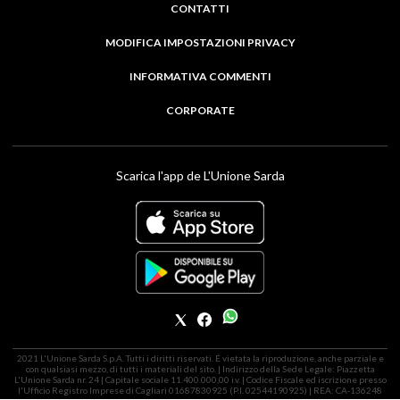
CONTATTI
MODIFICA IMPOSTAZIONI PRIVACY
INFORMATIVA COMMENTI
CORPORATE
Scarica l'app de L'Unione Sarda
2021 L'Unione Sarda S.p.A. Tutti i diritti riservati. É vietata la riproduzione, anche parziale e
con qualsiasi mezzo, di tutti i materiali del sito. | Indirizzo della Sede Legale: Piazzetta
L'Unione Sarda nr. 24 | Capitale sociale 11.400.000,00 i.v. | Codice Fiscale ed iscrizione presso
l'Ufficio Registro Imprese di Cagliari 01687830925 (P.I. 02544190925) | REA: CA-136248