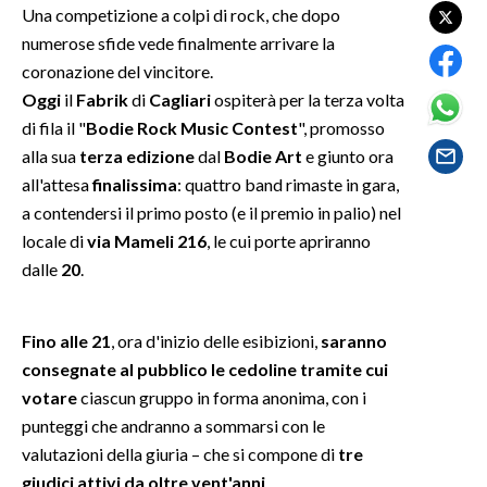
Una competizione a colpi di rock, che dopo
numerose sfide vede finalmente arrivare la
SPETTACOLI
coronazione del vincitore.
Oggi
il
Fabrik
di
Cagliari
ospiterà per la terza volta
GOSSIP
di fila il "
Bodie Rock Music Contest
", promosso
SALUTE
alla sua
terza edizione
dal
Bodie Art
e giunto ora
all'attesa
finalissima
: quattro band rimaste in gara,
SARDEGNA TURISMO
a contendersi il primo posto (e il premio in palio) nel
locale di
via Mameli 216
, le cui porte apriranno
SARDI NEL MONDO
dalle
20
.
NOTIZIE
EVENTI
Fino alle 21
, ora d'inizio delle esibizioni,
saranno
consegnate al pubblico le cedoline tramite cui
#CARAUNIONE
votare
ciascun gruppo in forma anonima, con i
punteggi che andranno a sommarsi con le
3 MINUTI CON
valutazioni della giuria – che si compone di
tre
INSULARITÀ
giudici attivi da oltre vent'anni