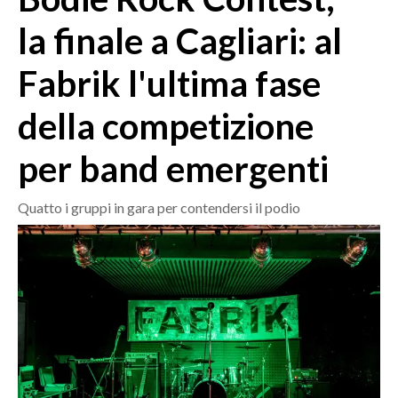
MEDIO CAMPIDANO
la finale a Cagliari: al
ORISTANO E PROVINCIA
SASSARI E PROVINCIA
Fabrik l'ultima fase
GALLURA
della competizione
NUORO E PROVINCIA
OGLIASTRA
per band emergenti
AGENDA
Quatto i gruppi in gara per contendersi il podio
CRONACA
ITALIA
MONDO
POLITICA
ECONOMIA
SERVIZI ALLE IMPRESE