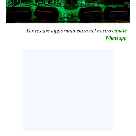
LAVORO
BANDI
Per restare aggiornato entra nel nostro
canale
SPORT IN SARDEGNA
Whatsapp
SPORT
RISULTATI E CLASSIFICHE
CALCIO
CALCIO REGIONALE
BASKET
VOLLEY
MOTORI
TENNIS
ALTRI SPORT
CULTURA