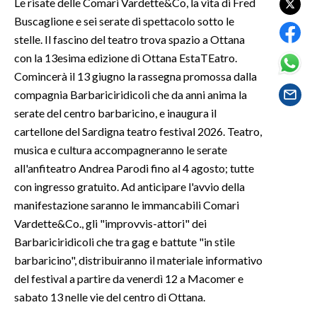
Le risate delle Comari Vardette&Co, la vita di Fred
Buscaglione e sei serate di spettacolo sotto le
SPETTACOLI
stelle. Il fascino del teatro trova spazio a Ottana
con la 13esima edizione di Ottana EstaTEatro.
GOSSIP
Comincerà il 13 giugno la rassegna promossa dalla
compagnia Barbariciridicoli che da anni anima la
SALUTE
serate del centro barbaricino, e inaugura il
cartellone del Sardigna teatro festival 2026. Teatro,
SARDEGNA TURISMO
musica e cultura accompagneranno le serate
SARDI NEL MONDO
all'anfiteatro Andrea Parodi fino al 4 agosto; tutte
con ingresso gratuito. Ad anticipare l'avvio della
NOTIZIE
manifestazione saranno le immancabili Comari
EVENTI
Vardette&Co., gli "improvvis-attori" dei
Barbariciridicoli che tra gag e battute "in stile
#CARAUNIONE
barbaricino", distribuiranno il materiale informativo
del festival a partire da venerdì 12 a Macomer e
3 MINUTI CON
sabato 13 nelle vie del centro di Ottana.
INSULARITÀ