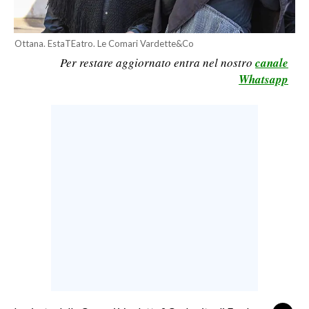
LAVORO
BANDI
Ottana. EstaTEatro. Le Comari Vardette&Co
Per restare aggiornato entra nel nostro
canale
SPORT IN SARDEGNA
Whatsapp
SPORT
RISULTATI E CLASSIFICHE
CALCIO
CALCIO REGIONALE
BASKET
VOLLEY
MOTORI
TENNIS
ALTRI SPORT
CULTURA