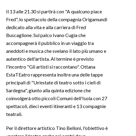
Il 13 alle 21.30 si partirà con "A qualcuno piace
INFO AZIENDE
Fred", lo spettacolo della compagnia Origamundi
ABBONATI
dedicato alla vita e alla carriera di Fred
ANNUNCI
Buscaglione. Sul palco Ivano Cugia che
NECROLOGI
accompagnerà il pubblico in un viaggio tra
PUBBLICITÀ
aneddoti e musica che svelano il lato più umano e
autentico dell'artista. Al termine è previsto
SPIAGGE
l'incontro "Gli artisti si raccontano". Ottana
STORE
EstaTEatro rappresenta inoltre una delle tappe
principali di "Un'estate di teatro sotto i cieli di
Sardegna", giunto alla quinta edizione che
coinvolgerà otto piccoli Comuni dell'Isola con 27
spettacoli, dieci eventi itineranti e 13 compagnie
teatrali.
Per il direttore artistico Tino Belloni, l'obiettivo è
«portare il teatro anche nei centri dove