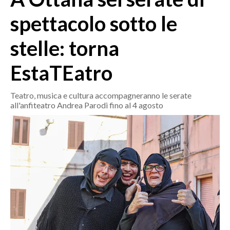
MEDIO CAMPIDANO
spettacolo sotto le
ORISTANO E PROVINCIA
SASSARI E PROVINCIA
stelle: torna
GALLURA
EstaTEatro
NUORO E PROVINCIA
OGLIASTRA
Teatro, musica e cultura accompagneranno le serate
AGENDA
all'anfiteatro Andrea Parodi fino al 4 agosto
CRONACA
ITALIA
MONDO
POLITICA
ECONOMIA
SERVIZI ALLE IMPRESE