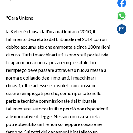
SPETTACOLI
"Cara Unione,
GOSSIP
la Keller è chiusa dall'oramai lontano 2010, il
fallimento decretato dal tribunale nel 2014 con un
SALUTE
debito accumulato che ammonta a circa 100 milioni
di euro. Tutti i macchinari utili sono stati portati via.
SARDEGNA TURISMO
I capannoni cadono a pezzi e un possibile loro
reimpiego deve passare attraverso nuova messa a
SARDI NEL MONDO
norma e collaudo degli impianti. I macchinari
NOTIZIE
rimasti, oltre ad essere obsoleti, non possono
EVENTI
essere reimpiegati perché, come riportato nelle
perizie tecniche commissionate dal tribunale
#CARAUNIONE
fallimentare, autocostruiti e perciò non rispondenti
alle normative di legge. Nessuna nuova società
3 MINUTI CON
potrebbe utilizzarli e non so neppure cosa se ne
INSULARITÀ
farebbe. Sui tetti dei capannoni è installato un