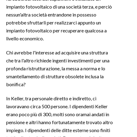
impianto fotovoltaico di una società terza, e perciò
INFO AZIENDE
nessun'altra società entrandone in possesso
potrebbe sfruttarli per realizzarci appunto un
ABBONATI
impianto fotovoltaico per recuperare qualcosa a
ANNUNCI
livello economico.
NECROLOGI
PUBBLICITÀ
Chi avrebbe l'interesse ad acquisire una struttura
SPIAGGE
che tra l'altro richiede ingenti investimenti per una
profonda ristrutturazione, la messa a norma e lo
STORE
smantellamento di strutture obsolete inclusa la
bonifica?
In Keller, tra personale diretto e indiretto, ci
lavoravano circa 500 persone. I dipendenti Keller
erano poco più di 300, molti sono oramai andati in
pensione e altri hanno fortunatamente trovato altro
impiego. I dipendenti delle ditte esterne sono finiti