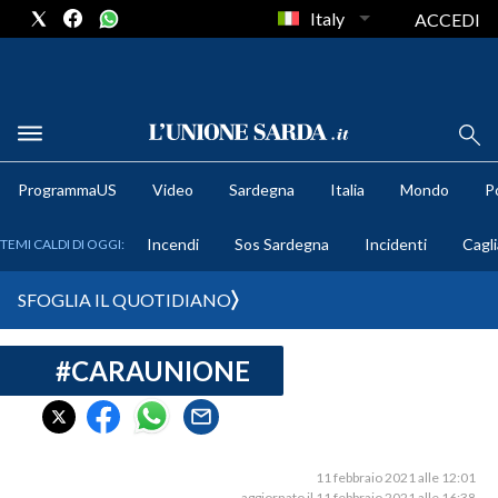
Italy
ACCEDI
METEO
ProgrammaUS
Video
Sardegna
Italia
Mondo
Po
COMUNI AL VOTO
Incendi
Sos Sardegna
Incidenti
Cagli
TEMI CALDI DI OGGI:
VIDEO
SFOGLIA IL QUOTIDIANO
FOTO
#CARAUNIONE
CRONACA SARDEGNA
CAGLIARI
PROVINCIA DI CAGLIARI
SULCIS IGLESIENTE
11 febbraio 2021 alle 12:01
aggiornato il 11 febbraio 2021 alle 16:38