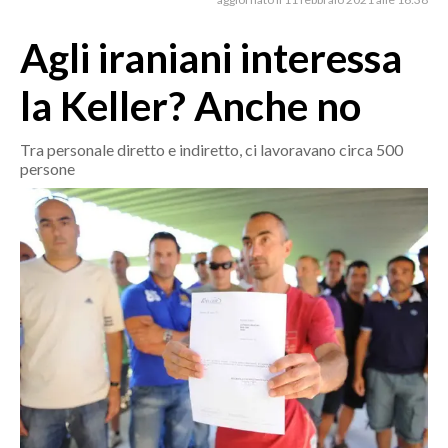
MEDIO CAMPIDANO
ORISTANO E PROVINCIA
Agli iraniani interessa
SASSARI E PROVINCIA
la Keller? Anche no
GALLURA
NUORO E PROVINCIA
Tra personale diretto e indiretto, ci lavoravano circa 500
OGLIASTRA
persone
AGENDA
CRONACA
ITALIA
MONDO
POLITICA
ECONOMIA
SERVIZI ALLE IMPRESE