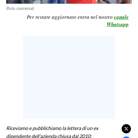
(foto concessa)
LAVORO
Per restare aggiornato entra nel nostro
canale
BANDI
Whatsapp
SPORT IN SARDEGNA
SPORT
RISULTATI E CLASSIFICHE
CALCIO
CALCIO REGIONALE
BASKET
VOLLEY
MOTORI
TENNIS
ALTRI SPORT
Riceviamo e pubblichiamo la lettera di un ex
dipendente
dell'azienda
chiusa dal 2010:
CULTURA