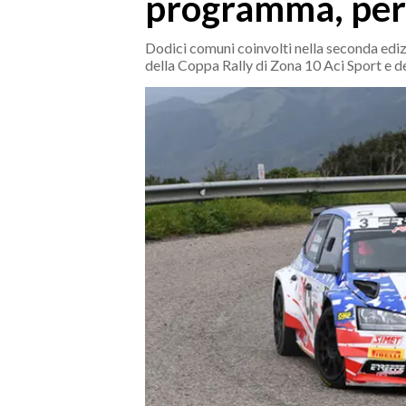
programma, perc
MEDIO CAMPIDANO
ORISTANO E PROVINCIA
Dodici comuni coinvolti nella seconda ediz
SASSARI E PROVINCIA
della Coppa Rally di Zona 10 Aci Sport e 
GALLURA
NUORO E PROVINCIA
OGLIASTRA
AGENDA
CRONACA
ITALIA
MONDO
POLITICA
ECONOMIA
SERVIZI ALLE IMPRESE