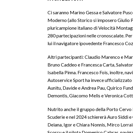
Ci saranno Marino Gessa e Salvatore Pusced
INFO AZIENDE
Moderno (allo Storico si imposero Giulio 
ABBONATI
pluricampione italiano di Velocità Montagna
ANNUNCI
280 partecipazioni nelle cronoscalate. Per 
NECROLOGI
lui il navigatore ipovedente Francesco Cozz
PUBBLICITÀ
Altri partecipanti: Claudio Marenco e Marin
SPIAGGE
Bruno Caddeo e Francesca Carta, Salvatore
STORE
Isabella Pinna. Francesco Fois, inoltre, nav
Autoservice Sport ha invece ufficializzato
Aunitu, Davide e Andrea Pau, Quirico Fund
Demontis, Giacomo Melis e Veronica Cott
Nutrito anche il gruppo della Porto Cervo 
Scuderie e nel 2024 schiererà Auro Siddi 
Deiana, Igor e Chiara Nonnis, Mirco Lorrai
Scorcu e il pilota Domenico Cabras, navig