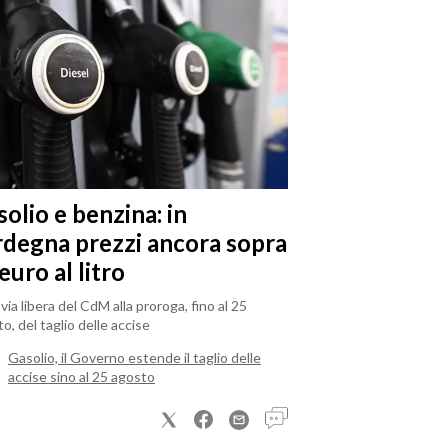
olio e benzina: in
rdegna prezzi ancora sopra
 euro al litro
il via libera del CdM alla proroga, fino al 25
o, del taglio delle accise
Gasolio, il Governo estende il taglio delle
accise sino al 25 agosto