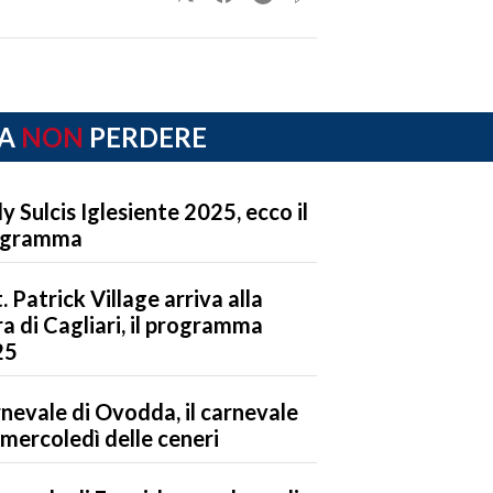
A
NON
PERDERE
ly Sulcis Iglesiente 2025, ecco il
ogramma
t. Patrick Village arriva alla
ra di Cagliari, il programma
25
nevale di Ovodda, il carnevale
 mercoledì delle ceneri