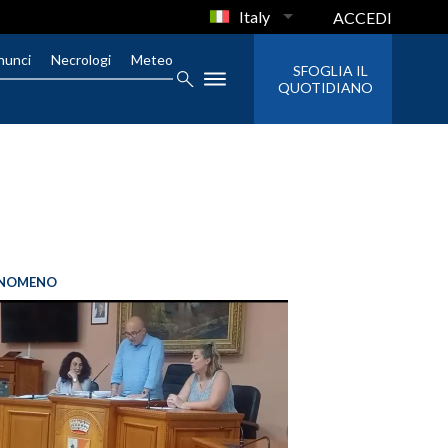
Italy
ACCEDI
nunci
Necrologi
Meteo
SFOGLIA IL
QUOTIDIANO
FENOMENO