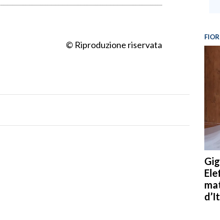
FIOR
© Riproduzione riservata
Gig
Ele
mat
d’It