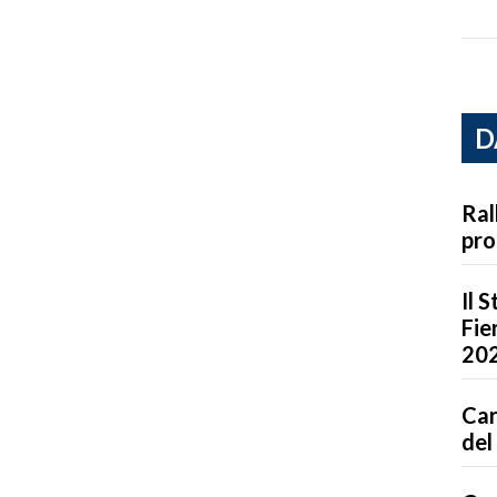
D
Ral
pr
Il S
Fie
20
Car
del