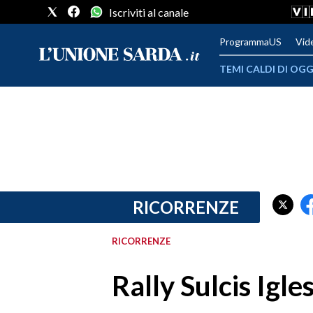
Iscriviti al canale
ProgrammaUS
Vid
TEMI CALDI DI OGG
METEO
COMUNI AL VOTO
VIDEO
FOTO
RICORRENZE
CRONACA SARDEGNA
RICORRENZE
CAGLIARI
Rally Sulcis Igle
PROVINCIA DI CAGLIARI
SULCIS IGLESIENTE