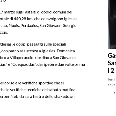
7 marzo sugli asfalti di dodici comuni del
n totale di 440,28 km, che coinvolgono Iglesias,
ao, Nuxis, Perdaxius, San Giovanni Suergiu,
ccio.
glesias, e doppi passaggi sulle speciali
, con parco assistenza a Iglesias. Domenica
Gas
bro a Villaperuccio, riordino a San Giovanni
Sa
xius” e “Coequaddus”, da ripetere due volte prima
i 2
Ieri 
percorso e le verifiche sportive che si
agost
che le verifiche tecniche del sabato mattina.
nea per Nebida sarà teatro dello shakedown,