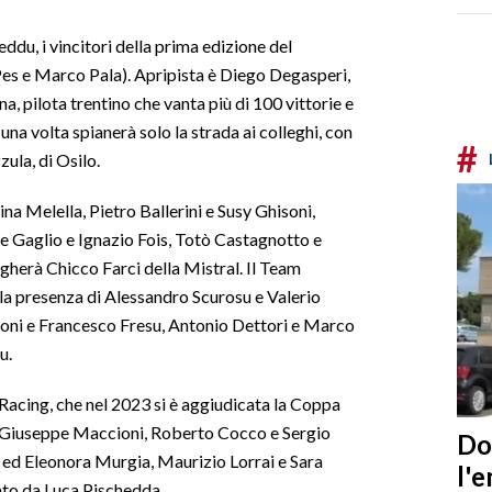
du, i vincitori della prima edizione del
Pes e Marco Pala). Apripista è Diego Degasperi,
, pilota trentino che vanta più di 100 vittorie e
una volta spianerà solo la strada ai colleghi, con
#
ula, di Osilo.
a Melella, Pietro Ballerini e Susy Ghisoni,
 Gaglio e Ignazio Fois, Totò Castagnotto e
igherà Chicco Farci della Mistral. Il Team
 la presenza di Alessandro Scurosu e Valerio
oni e Francesco Fresu, Antonio Dettori e Marco
u.
Racing, che nel 2023 si è aggiudicata la Coppa
e Giuseppe Maccioni, Roberto Cocco e Sergio
Do
 ed Eleonora Murgia, Maurizio Lorrai e Sara
l'
ato da Luca Pischedda.