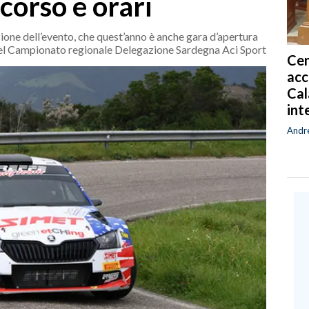
orso e orari
ione dell’evento, che quest’anno è anche gara d’apertura
del Campionato regionale Delegazione Sardegna Aci Sport
Cen
acc
Cal
int
Andr