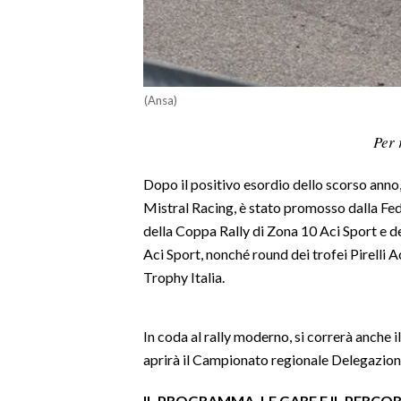
LAVORO
BANDI
SPORT IN SARDEGNA
(Ansa)
SPORT
Per 
RISULTATI E CLASSIFICHE
Dopo il positivo esordio dello scorso anno, 
CALCIO
Mistral Racing, è stato promosso dalla Fe
CALCIO REGIONALE
della Coppa Rally di Zona 10 Aci Sport e
BASKET
Aci Sport, nonché round dei trofei Pirelli
VOLLEY
Trophy Italia.
MOTORI
TENNIS
In coda al rally moderno, si correrà anche i
ALTRI SPORT
aprirà il Campionato regionale Delegazion
CULTURA
IL PROGRAMMA, LE GARE E IL PERCO