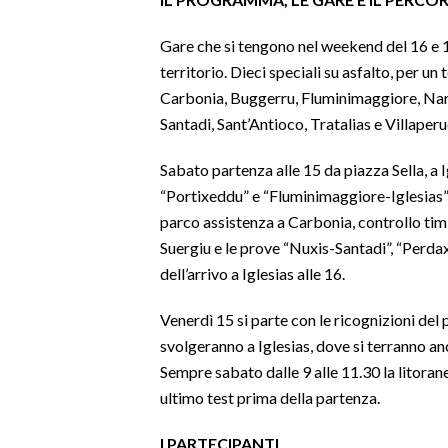
SPETTACOLI
Gare che si tengono nel weekend del 16 e 1
territorio. Dieci speciali su asfalto, per u
GOSSIP
Carbonia, Buggerru, Fluminimaggiore, Narc
Santadi, Sant’Antioco, Tratalias e Villaperu
SALUTE
Sabato partenza alle 15 da piazza Sella, a I
SARDEGNA TURISMO
“Portixeddu” e “Fluminimaggiore-Iglesias”
parco assistenza a Carbonia, controllo tim
SARDI NEL MONDO
Suergiu e le prove “Nuxis-Santadi”, “Perda
NOTIZIE
dell’arrivo a Iglesias alle 16.
EVENTI
Venerdì 15 si parte con le ricognizioni del 
svolgeranno a Iglesias, dove si terranno an
#CARAUNIONE
Sempre sabato dalle 9 alle 11.30 la litora
3 MINUTI CON
ultimo test prima della partenza.
INSULARITÀ
I PARTECIPANTI