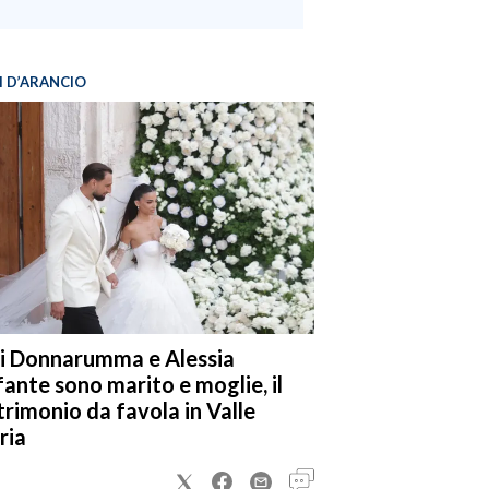
I D’ARANCIO
i Donnarumma e Alessia
fante sono marito e moglie, il
rimonio da favola in Valle
ria