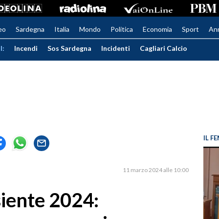
eo
Sardegna
Italia
Mondo
Politica
Economia
Sport
An
I:
Incendi
Sos Sardegna
Incidenti
Cagliari Calcio
IL 
11 marzo 2024 alle 10:00
siente 2024: