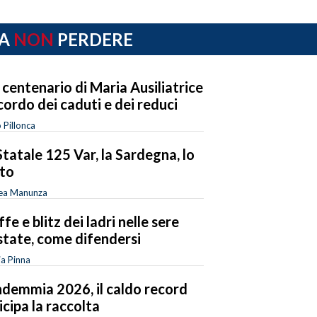
A
NON
PERDERE
 centenario di Maria Ausiliatrice
ricordo dei caduti e dei reduci
 Pillonca
Statale 125 Var, la Sardegna, lo
to
ea Manunza
ffe e blitz dei ladri nelle sere
state, come difendersi
ia Pinna
demmia 2026, il caldo record
icipa la raccolta