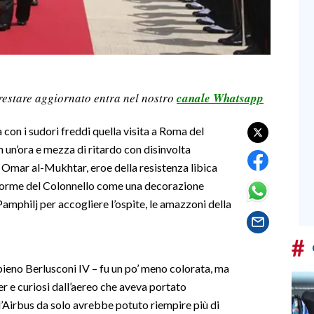
restare aggiornato entra nel nostro
canale Whatsapp
 con i sudori freddi quella visita a Roma del
un’ora e mezza di ritardo con disinvolta
i Omar al-Mukhtar, eroe della resistenza libica
niforme del Colonnello come una decorazione
Pamphilj per accogliere l’ospite, le amazzoni della
#
pieno Berlusconi IV – fu un po’ meno colorata, ma
 e curiosi dall’aereo che aveva portato
l’Airbus da solo avrebbe potuto riempire più di