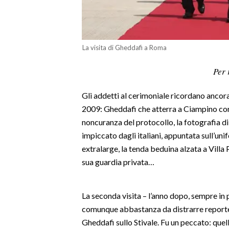
LAVORO
BANDI
La visita di Gheddafi a Roma
SPORT IN SARDEGNA
Per 
SPORT
Gli addetti al cerimoniale ricordano ancora
RISULTATI E CLASSIFICHE
2009: Gheddafi che atterra a Ciampino con 
CALCIO
noncuranza del protocollo, la fotografia d
CALCIO REGIONALE
impiccato dagli italiani, appuntata sull’u
BASKET
extralarge, la tenda beduina alzata a Villa 
VOLLEY
sua guardia privata…
MOTORI
TENNIS
La seconda visita – l’anno dopo, sempre in 
ALTRI SPORT
comunque abbastanza da distrarre reporter
Gheddafi sullo Stivale. Fu un peccato: quel
CULTURA