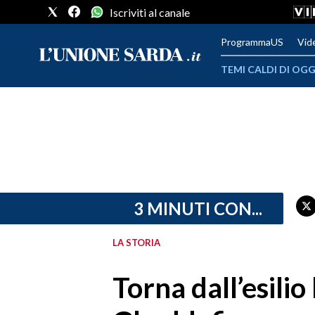
Iscriviti al canale
ProgrammaUS
Vid
TEMI CALDI DI OGG
METEO
COMUNI AL VOTO
VIDEO
FOTO
3 MINUTI CON...
CRONACA SARDEGNA
LA STORIA
CAGLIARI
Torna dall’esilio
PROVINCIA DI CAGLIARI
SULCIS IGLESIENTE