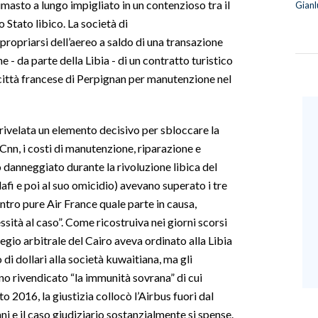
rimasto a lungo impigliato in un contenzioso tra il
Gianl
Stato libico. La società di
ropriarsi dell’aereo a saldo di una transazione
e - da parte della Libia - di un contratto turistico
a città francese di Perpignan per manutenzione nel
 rivelata un elemento decisivo per sbloccare la
Cnn, i costi di manutenzione, riparazione e
o danneggiato durante la rivoluzione libica del
i e poi al suo omicidio) avevano superato i tre
ntro pure Air France quale parte in causa,
sità al caso”. Come ricostruiva nei giorni scorsi
legio arbitrale del Cairo aveva ordinato alla Libia
di dollari alla società kuwaitiana, ma gli
no rivendicato “la immunità sovrana” di cui
o 2016, la giustizia collocò l’Airbus fuori dal
ni e il caso giudiziario sostanzialmente si spense.