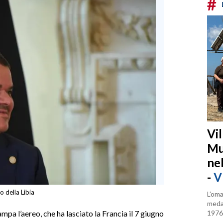
#
Vi
Mu
ne
-
V
della Libia
L’oma
medag
1976
mpa l’aereo, che ha lasciato la Francia il 7 giugno