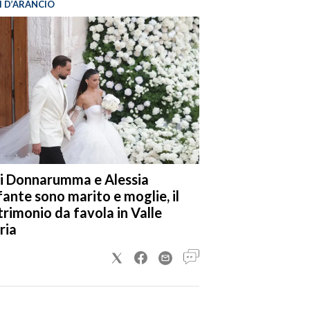
I D’ARANCIO
i Donnarumma e Alessia
fante sono marito e moglie, il
rimonio da favola in Valle
ria