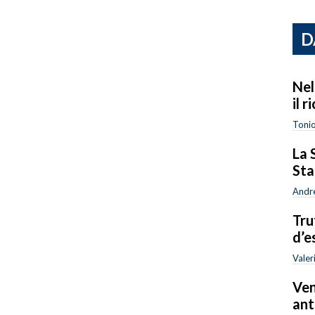
D
Nel
il 
Tonio
La 
Sta
Andr
Tru
d’e
Valer
Ven
ant