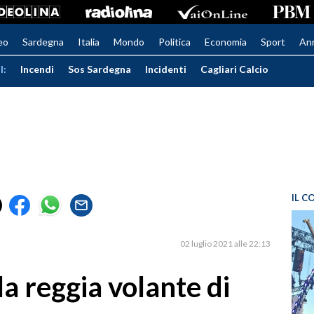
eo
Sardegna
Italia
Mondo
Politica
Economia
Sport
An
I:
Incendi
Sos Sardegna
Incidenti
Cagliari Calcio
IL C
02 luglio 2021 alle 22:13
 la reggia volante di