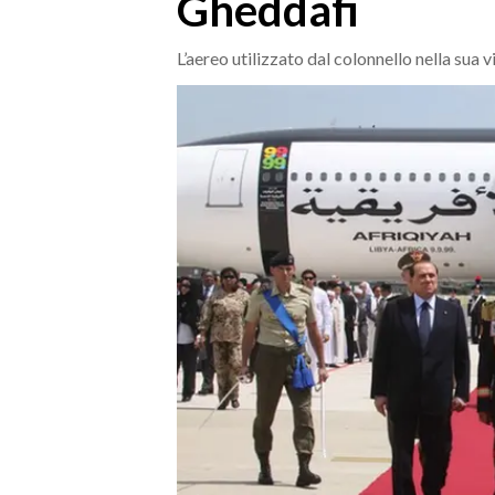
Gheddafi
MEDIO CAMPIDANO
ORISTANO E PROVINCIA
L’aereo utilizzato dal colonnello nella sua v
SASSARI E PROVINCIA
GALLURA
NUORO E PROVINCIA
OGLIASTRA
AGENDA
CRONACA
ITALIA
MONDO
POLITICA
ECONOMIA
SERVIZI ALLE IMPRESE