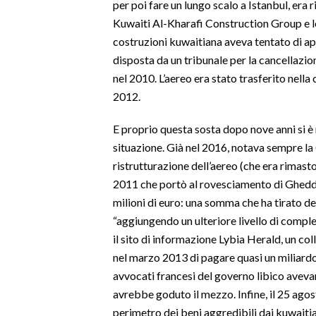
per poi fare un lungo scalo a Istanbul, era 
Kuwaiti Al-Kharafi Construction Group e lo 
costruzioni kuwaitiana aveva tentato di app
disposta da un tribunale per la cancellazion
nel 2010. L’aereo era stato trasferito nell
2012.
E proprio questa sosta dopo nove anni si è
situazione. Già nel 2016, notava sempre la 
ristrutturazione dell’aereo (che era rimast
2011 che portò al rovesciamento di Gheddaf
milioni di euro: una somma che ha tirato
de
“aggiungendo un ulteriore livello di comples
il sito di informazione Lybia Herald, un col
nel marzo 2013 di pagare quasi un miliardo 
avvocati francesi del governo libico aveva
avrebbe goduto il mezzo. Infine, il 25 agost
perimetro dei beni aggredibili dai kuwaitia