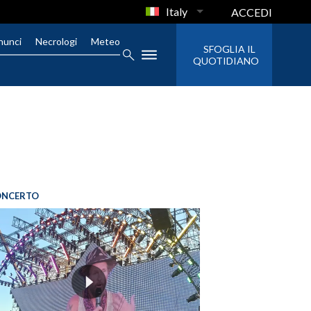
Italy
ACCEDI
nunci
Necrologi
Meteo
SFOGLIA IL
QUOTIDIANO
ONCERTO