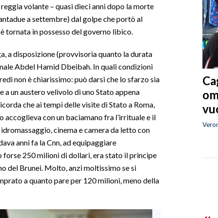
 reggia volante – quasi dieci anni dopo la morte
uantadue a settembre) dal golpe che portò al
– è tornata in possesso del governo libico.
ga, a disposizione (provvisoria quanto la durata
onale Abdel Hamid Dbeibah. In quali condizioni
Cag
rredi non è chiarissimo: può darsi che lo sfarzo sia
e a un austero velivolo di uno Stato appena
om
ricorda che ai tempi delle visite di Stato a Roma,
vuo
o accoglieva con un baciamano fra l’irrituale e il
Vero
a idromassaggio, cinema e camera da letto con
rdava anni fa la Cnn, ad equipaggiare
orse 250 milioni di dollari, era stato il principe
ano del Brunei. Molto, anzi moltissimo se si
prato a quanto pare per 120 milioni, meno della