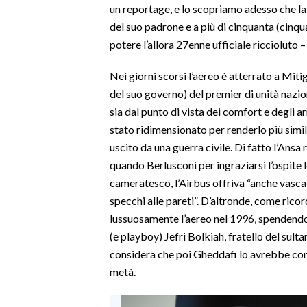
un reportage, e lo scopriamo adesso che la
del suo padrone e a più di cinquanta (cinq
SPETTACOLI
potere l’allora 27enne ufficiale riccioluto 
GOSSIP
Nei giorni scorsi l’aereo è atterrato a Miti
del suo governo) del premier di unità nazi
SALUTE
sia dal punto di vista dei comfort e degli a
stato ridimensionato per renderlo più simil
SARDEGNA TURISMO
uscito da una guerra civile. Di fatto l’Ansa 
SARDI NEL MONDO
quando Berlusconi per ingraziarsi l’ospite l
cameratesco, l’Airbus offriva “anche vasc
NOTIZIE
specchi alle pareti”. D’altronde, come rico
EVENTI
lussuosamente l’aereo nel 1996, spendendo f
(e playboy) Jefri Bolkiah, fratello del sult
#CARAUNIONE
considera che poi Gheddafi lo avrebbe com
3 MINUTI CON
metà.
INSULARITÀ