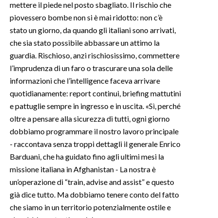
mettere il piede nel posto sbagliato. Il rischio che
piovessero bombe non si è mai ridotto: non c’è
INFO AZIENDE
stato un giorno, da quando gli italiani sono arrivati,
ABBONATI
che sia stato possibile abbassare un attimo la
ANNUNCI
guardia. Rischioso, anzi rischiosissimo, commettere
NECROLOGI
l’imprudenza di un faro o trascurare una sola delle
informazioni che l’intelligence faceva arrivare
PUBBLICITÀ
quotidianamente: report continui, briefing mattutini
SPIAGGE
e pattuglie sempre in ingresso e in uscita. «Sì, perché
STORE
oltre a pensare alla sicurezza di tutti, ogni giorno
dobbiamo programmare il nostro lavoro principale
- raccontava senza troppi dettagli il generale Enrico
Barduani, che ha guidato fino agli ultimi mesi la
missione italiana in Afghanistan - La nostra è
un’operazione di “train, advise and assist” e questo
già dice tutto. Ma dobbiamo tenere conto del fatto
che siamo in un territorio potenzialmente ostile e