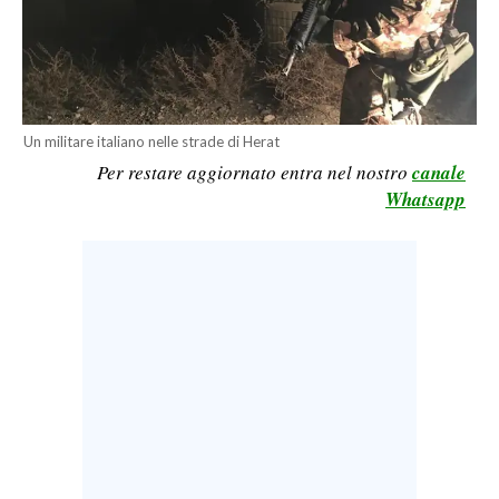
LAVORO
BANDI
SPORT IN SARDEGNA
Un militare italiano nelle strade di Herat
Per restare aggiornato entra nel nostro
canale
SPORT
Whatsapp
RISULTATI E CLASSIFICHE
CALCIO
CALCIO REGIONALE
BASKET
VOLLEY
MOTORI
TENNIS
ALTRI SPORT
CULTURA