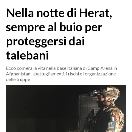
MEDIO CAMPIDANO
Nella notte di Herat,
ORISTANO E PROVINCIA
SASSARI E PROVINCIA
sempre al buio per
GALLURA
proteggersi dai
NUORO E PROVINCIA
OGLIASTRA
talebani
AGENDA
Ecco com’era la vita nella base italiana di Camp Arena in
CRONACA
Afghanistan: i pattugliamenti, i rischi e l’organizzazione
delle truppe
ITALIA
MONDO
POLITICA
ECONOMIA
SERVIZI ALLE IMPRESE