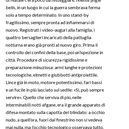
bells, in un luogo in cui la guerra sembrava ferma
solo a tempo determinato. In uno stand-by
fragilissimo, sempre pronta ad infiammarsi di
nuovo. Registrati i video-auguri alla famiglia, i
quattro bersaglieri incaricati della pattuglia
notturna erano già pronti al nuovo giro. Prima il
controllo dei confini della base, poi un’ispezione in
città. Procedure di sicurezza rigidissime e
preparazione minuziosa: armi lunghe e protezioni
tecnologiche, elmetti e giubbotti antiproiettile.
Lince già in moto, motore potentissimo, fari bassi
e un fucile in più lasciato sul sedile: «Sì, può sempre
servire». Quello che serviva di più, nelle
interminabili notti afgane, era il grande apparato di
difesa montato sulla capotta del blindato: a occhio
nudo, a quell’ora, fuori dal finestrino non si vedeva
mai nulla, ma l’occhio tecnologico osservava tutto.