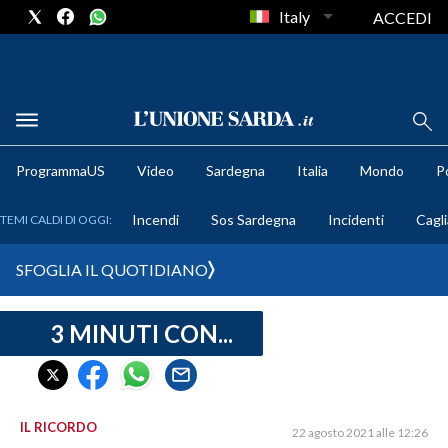
Italy
ACCEDI
METEO
ProgrammaUS
Video
Sardegna
Italia
Mondo
Po
COMUNI AL VOTO
Incendi
Sos Sardegna
Incidenti
Cagli
TEMI CALDI DI OGGI:
VIDEO
SFOGLIA IL QUOTIDIANO
FOTO
3 MINUTI CON...
CRONACA SARDEGNA
CAGLIARI
PROVINCIA DI CAGLIARI
SULCIS IGLESIENTE
IL RICORDO
22 agosto 2021 alle 12:26