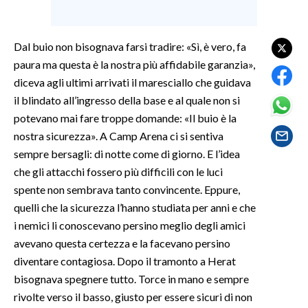
SPETTACOLI
Dal buio non bisognava farsi tradire: «Sì, è vero, fa
GOSSIP
paura ma questa è la nostra più affidabile garanzia»,
diceva agli ultimi arrivati il maresciallo che guidava
SALUTE
il blindato all’ingresso della base e al quale non si
potevano mai fare troppe domande: «Il buio è la
SARDEGNA TURISMO
nostra sicurezza». A Camp Arena ci si sentiva
sempre bersagli: di notte come di giorno. E l’idea
SARDI NEL MONDO
che gli attacchi fossero più difficili con le luci
NOTIZIE
spente non sembrava tanto convincente. Eppure,
EVENTI
quelli che la sicurezza l’hanno studiata per anni e che
i nemici li conoscevano persino meglio degli amici
#CARAUNIONE
avevano questa certezza e la facevano persino
diventare contagiosa. Dopo il tramonto a Herat
3 MINUTI CON
bisognava spegnere tutto. Torce in mano e sempre
rivolte verso il basso, giusto per essere sicuri di non
INSULARITÀ