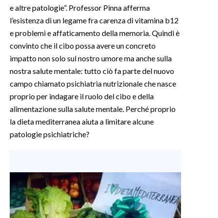
e altre patologie”. Professor Pinna afferma
l’esistenza di un legame fra carenza di vitamina b12
INFO AZIENDE
e problemi e affaticamento della memoria. Quindi è
ABBONATI
convinto che il cibo possa avere un concreto
ANNUNCI
impatto non solo sul nostro umore ma anche sulla
NECROLOGI
nostra salute mentale: tutto ciò fa parte del nuovo
PUBBLICITÀ
campo chiamato psichiatria nutrizionale che nasce
SPIAGGE
proprio per indagare il ruolo del cibo e della
alimentazione sulla salute mentale. Perché proprio
STORE
la dieta mediterranea aiuta a limitare alcune
patologie psichiatriche?