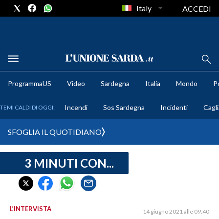
Italy
ACCEDI
METEO
ProgrammaUS
Video
Sardegna
Italia
Mondo
Po
COMUNI AL VOTO
Incendi
Sos Sardegna
Incidenti
Cagli
TEMI CALDI DI OGGI:
VIDEO
SFOGLIA IL QUOTIDIANO
FOTO
3 MINUTI CON...
CRONACA SARDEGNA
CAGLIARI
PROVINCIA DI CAGLIARI
SULCIS IGLESIENTE
L’INTERVISTA
14 giugno 2021 alle 09:40