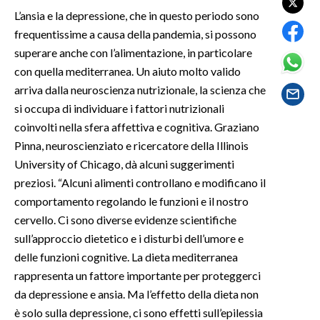
L’ansia e la depressione, che in questo periodo sono
SPETTACOLI
frequentissime a causa della pandemia, si possono
superare anche con l’alimentazione, in particolare
GOSSIP
con quella mediterranea. Un aiuto molto valido
arriva dalla neuroscienza nutrizionale, la scienza che
SALUTE
si occupa di individuare i fattori nutrizionali
coinvolti nella sfera affettiva e cognitiva. Graziano
SARDEGNA TURISMO
Pinna, neuroscienziato e ricercatore della Illinois
University of Chicago, dà alcuni suggerimenti
SARDI NEL MONDO
preziosi. “Alcuni alimenti controllano e modificano il
NOTIZIE
comportamento regolando le funzioni e il nostro
EVENTI
cervello. Ci sono diverse evidenze scientifiche
sull’approccio dietetico e i disturbi dell’umore e
#CARAUNIONE
delle funzioni cognitive. La dieta mediterranea
rappresenta un fattore importante per proteggerci
3 MINUTI CON
da depressione e ansia. Ma l’effetto della dieta non
è solo sulla depressione, ci sono effetti sull’epilessia
INSULARITÀ