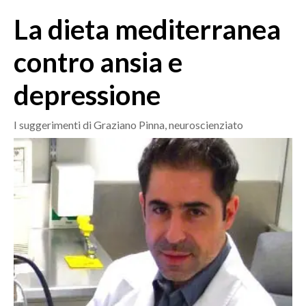
MEDIO CAMPIDANO
La dieta mediterranea
ORISTANO E PROVINCIA
SASSARI E PROVINCIA
contro ansia e
GALLURA
depressione
NUORO E PROVINCIA
OGLIASTRA
I suggerimenti di Graziano Pinna, neuroscienziato
AGENDA
CRONACA
ITALIA
MONDO
POLITICA
ECONOMIA
SERVIZI ALLE IMPRESE