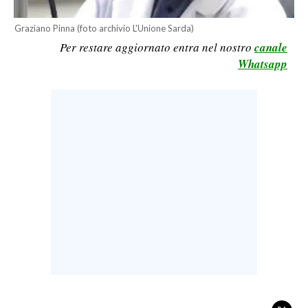
LAVORO
Graziano Pinna (foto archivio L'Unione Sarda)
BANDI
Per restare aggiornato entra nel nostro
canale
Whatsapp
SPORT IN SARDEGNA
SPORT
RISULTATI E CLASSIFICHE
CALCIO
CALCIO REGIONALE
BASKET
VOLLEY
MOTORI
TENNIS
ALTRI SPORT
CULTURA