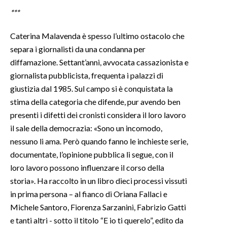
***
INFO AZIENDE
Caterina Malavenda è spesso l’ultimo ostacolo che
ABBONATI
separa i giornalisti da una condanna per
ANNUNCI
diffamazione. Settant’anni, avvocata cassazionista e
NECROLOGI
giornalista pubblicista, frequenta i palazzi di
PUBBLICITÀ
giustizia dal 1985. Sul campo si è conquistata la
SPIAGGE
stima della categoria che difende, pur avendo ben
presenti i difetti dei cronisti considera il loro lavoro
STORE
il sale della democrazia: «Sono un incomodo,
nessuno li ama. Però quando fanno le inchieste serie,
documentate, l’opinione pubblica li segue, con il
loro lavoro possono influenzare il corso della
storia». Ha raccolto in un libro dieci processi vissuti
in prima persona – al fianco di Oriana Fallaci e
Michele Santoro, Fiorenza Sarzanini, Fabrizio Gatti
e tanti altri - sotto il titolo “E io ti querelo”, edito da