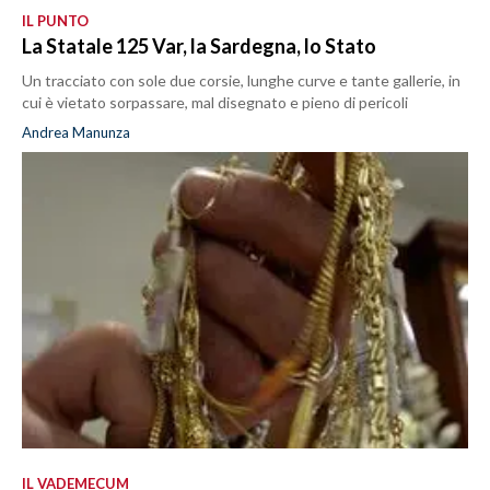
IL PUNTO
La Statale 125 Var, la Sardegna, lo Stato
Un tracciato con sole due corsie, lunghe curve e tante gallerie, in
cui è vietato sorpassare, mal disegnato e pieno di pericoli
Andrea Manunza
IL VADEMECUM