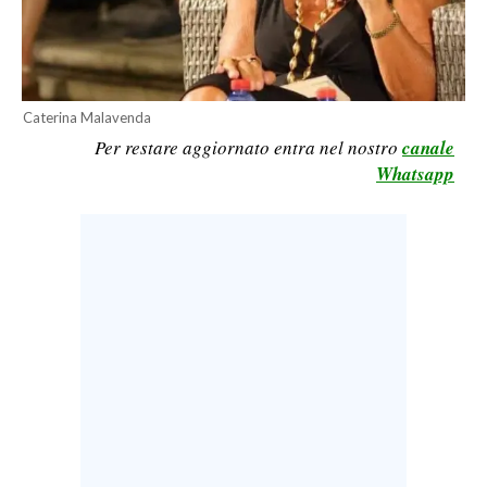
LAVORO
BANDI
SPORT IN SARDEGNA
Caterina Malavenda
Per restare aggiornato entra nel nostro
canale
SPORT
Whatsapp
RISULTATI E CLASSIFICHE
CALCIO
CALCIO REGIONALE
BASKET
VOLLEY
MOTORI
TENNIS
ALTRI SPORT
CULTURA