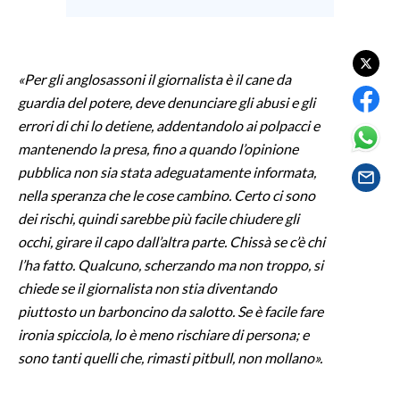
SPETTACOLI
«Per gli anglosassoni il giornalista è il cane da
GOSSIP
guardia del potere, deve denunciare gli abusi e gli
errori di chi lo detiene, addentandolo ai polpacci e
SALUTE
mantenendo la presa, fino a quando l’opinione
SARDEGNA TURISMO
pubblica non sia stata adeguatamente informata,
nella speranza che le cose cambino. Certo ci sono
SARDI NEL MONDO
dei rischi, quindi sarebbe più facile chiudere gli
NOTIZIE
occhi, girare il capo dall’altra parte. Chissà se c’è chi
l’ha fatto. Qualcuno, scherzando ma non troppo, si
EVENTI
chiede se il giornalista non stia diventando
#CARAUNIONE
piuttosto un barboncino da salotto. Se è facile fare
ironia spicciola, lo è meno rischiare di persona; e
3 MINUTI CON
sono tanti quelli che, rimasti pitbull, non mollano».
INSULARITÀ