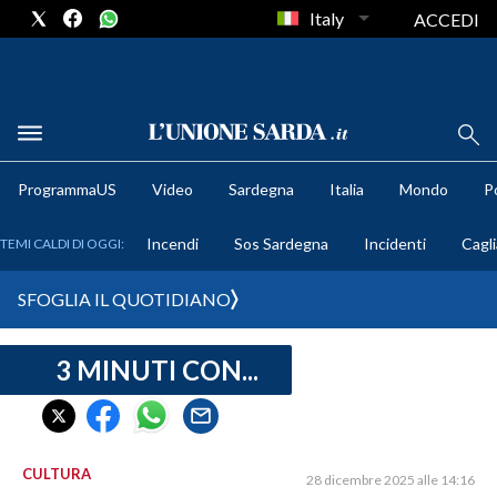
Italy
ACCEDI
METEO
ProgrammaUS
Video
Sardegna
Italia
Mondo
Po
COMUNI AL VOTO
Incendi
Sos Sardegna
Incidenti
Cagli
TEMI CALDI DI OGGI:
VIDEO
SFOGLIA IL QUOTIDIANO
FOTO
3 MINUTI CON...
CRONACA SARDEGNA
CAGLIARI
PROVINCIA DI CAGLIARI
SULCIS IGLESIENTE
CULTURA
28 dicembre 2025 alle 14:16