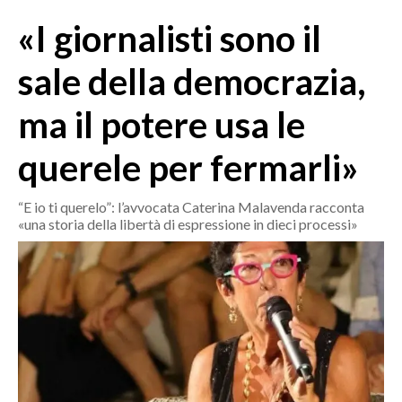
MEDIO CAMPIDANO
«I giornalisti sono il
ORISTANO E PROVINCIA
SASSARI E PROVINCIA
sale della democrazia,
GALLURA
ma il potere usa le
NUORO E PROVINCIA
OGLIASTRA
querele per fermarli»
AGENDA
“E io ti querelo”: l’avvocata Caterina Malavenda racconta
CRONACA
«una storia della libertà di espressione in dieci processi»
ITALIA
MONDO
POLITICA
ECONOMIA
SERVIZI ALLE IMPRESE