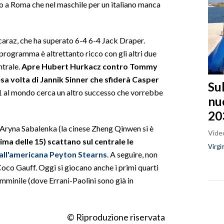
tolo a Roma che nel maschile per un italiano manca
lcaraz, che ha superato 6-4 6-4 Jack Draper.
ogramma è altrettanto ricco con gli altri due
ntrale.
Apre Hubert Hurkacz contro Tommy
tesa volta di Jannik Sinner che sfiderà Casper
Sul
 1 al mondo cerca un altro successo che vorrebbe
nu
20
a Aryna Sabalenka (la cinese Zheng Qinwen si è
Video
ma delle 15) scattano sul centrale le
Virgi
all'americana Peyton Stearns
. A seguire, non
Coco Gauff. Oggi si giocano anche i primi quarti
emminile (dove Errani-Paolini sono già in
© Riproduzione riservata