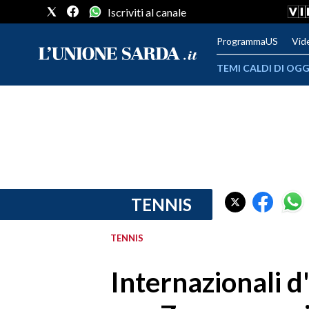
Iscriviti al canale
ProgrammaUS
Vid
TEMI CALDI DI OGG
METEO
COMUNI AL VOTO
VIDEO
FOTO
TENNIS
CRONACA SARDEGNA
TENNIS
CAGLIARI
Internazionali d'
PROVINCIA DI CAGLIARI
SULCIS IGLESIENTE