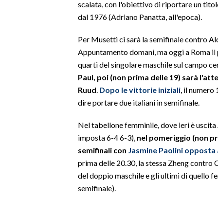
scalata, con l'obiettivo di riportare un ti
dal 1976 (Adriano Panatta, all'epoca).
SPETTACOLI
Per Musetti ci sarà la semifinale contro A
GOSSIP
Appuntamento domani, ma oggi a Roma il pr
quarti del singolare maschile sul campo ce
SALUTE
Paul, poi (non prima delle 19) sarà l'at
Ruud
.
Dopo le vittorie iniziali
, il numero
SARDEGNA TURISMO
dire portare due italiani in semifinale.
SARDI NEL MONDO
Nel tabellone femminile, dove ieri è uscit
NOTIZIE
imposta 6-4 6-3),
nel pomeriggio (non pri
EVENTI
semifinali con
Jasmine Paolini opposta 
prima delle 20.30, la stessa Zheng contro 
#CARAUNIONE
del doppio maschile e gli ultimi di quello f
semifinale).
3 MINUTI CON
INSULARITÀ