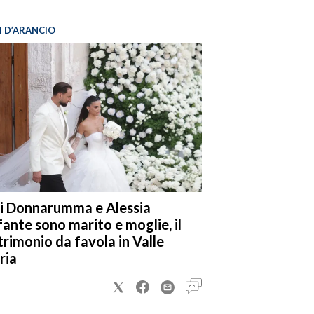
I D’ARANCIO
i Donnarumma e Alessia
fante sono marito e moglie, il
rimonio da favola in Valle
ria