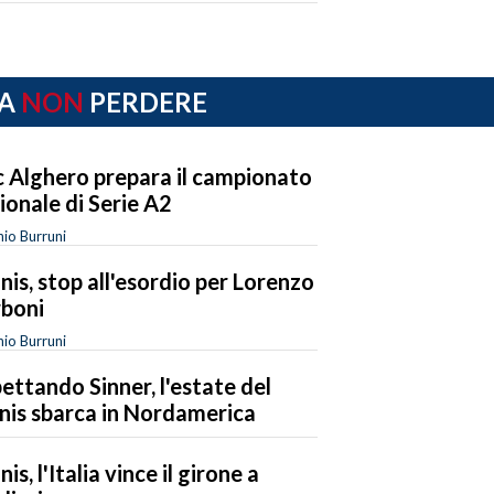
A
NON
PERDERE
Tc Alghero prepara il campionato
ionale di Serie A2
io Burruni
nis, stop all'esordio per Lorenzo
boni
io Burruni
ettando Sinner, l'estate del
nis sbarca in Nordamerica
is, l'Italia vince il girone a