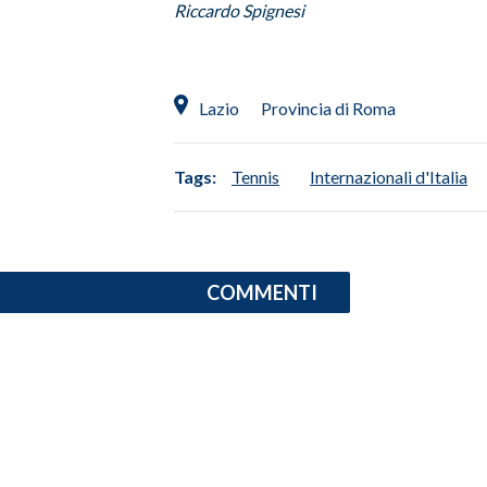
Riccardo Spignesi
INFO AZIENDE
ABBONATI
Lazio
Provincia di Roma
ANNUNCI
NECROLOGI
Tags:
Tennis
Internazionali d'Italia
PUBBLICITÀ
SPIAGGE
STORE
COMMENTI