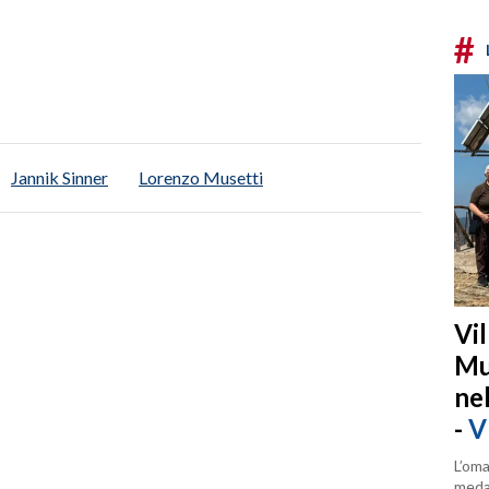
#
Jannik Sinner
Lorenzo Musetti
Vi
Mu
ne
-
V
L’oma
medag