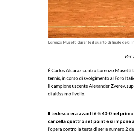
LAVORO
BANDI
SPORT IN SARDEGNA
Lorenzo Musetti durante il quarto di finale degli 
SPORT
Per 
RISULTATI E CLASSIFICHE
CALCIO
È Carlos Alcaraz contro Lorenzo Musetti la 
CALCIO REGIONALE
tennis, in corso di svolgimento al Foro Itali
BASKET
il campione uscente Alexander Zverev, super
VOLLEY
di altissimo livello.
MOTORI
TENNIS
Il tedesco era avanti 6-5 40-0 nel primo
ALTRI SPORT
cancella quattro set point e si impone a
l'opera contro la testa di serie numero 2 d
CULTURA