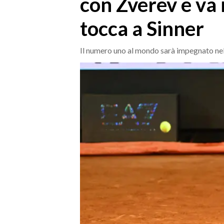
con Zverev e va 
MEDIO CAMPIDANO
ORISTANO E PROVINCIA
tocca a Sinner
SASSARI E PROVINCIA
GALLURA
Il numero uno al mondo sarà impegnato ne
NUORO E PROVINCIA
OGLIASTRA
AGENDA
CRONACA
ITALIA
MONDO
POLITICA
ECONOMIA
SERVIZI ALLE IMPRESE