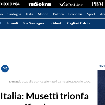
eo
Sardegna
Italia
Mondo
Politica
Economia
Sport
An
I:
Incendi
Sos Sardegna
Incidenti
Cagliari Calcio
INIZ
15 maggio 2025 alle 10:49
aggiornato il 15 maggio 2025 alle 10:51
Italia: Musetti trionfa