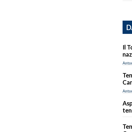
D
Il 
naz
Anton
Ten
Car
Anton
Asp
ten
Tenn