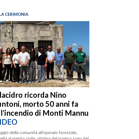
LA CERIMONIA
llacidro ricorda Nino
ntoni, morto 50 anni fa
ll’incendio di Monti Mannu
IDEO
ggio della comunità all’operaio forestale,
lia al merito civile, vittima del tragico rogo del