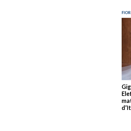
FIOR
Gig
Ele
mat
d’It