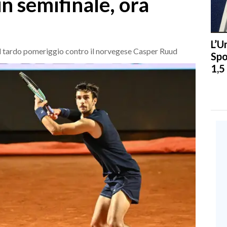
in semifinale, ora
L’U
l tardo pomeriggio contro il norvegese Casper Ruud
Spo
1,5