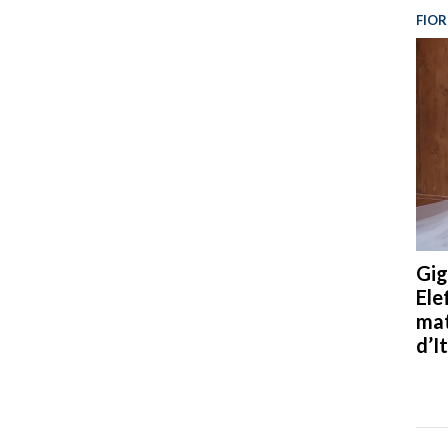
FIOR
Gig
Ele
mat
d’It