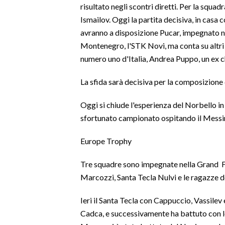
risultato negli scontri diretti. Per la squ
Ismailov. Oggi la partita decisiva, in casa 
SPETTACOLI
avranno a disposizione Pucar, impegnato n
Montenegro, l'STK Novi, ma conta su altri
GOSSIP
numero uno d'Italia, Andrea Puppo, un ex c
SALUTE
La sfida sarà decisiva per la composizione d
SARDEGNA TURISMO
Oggi si chiude l'esperienza del Norbello in
sfortunato campionato ospitando il Messi
SARDI NEL MONDO
NOTIZIE
Europe Trophy
EVENTI
Tre squadre sono impegnate nella Grand Fin
#CARAUNIONE
Marcozzi, Santa Tecla Nulvi e le ragazze d
3 MINUTI CON
Ieri il Santa Tecla con Cappuccio, Vassilev
Cadca, e successivamente ha battuto con lo 
INSULARITÀ