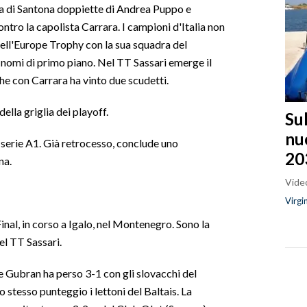
adra di Santona doppiette di Andrea Puppo e
contro la capolista Carrara. I campioni d'Italia non
ell'Europe Trophy con la sua squadra del
 nomi di primo piano. Nel TT Sassari emerge il
he con Carrara ha vinto due scudetti.
ella griglia dei playoff.
Sul
nu
 serie A1. Già retrocesso, conclude uno
20
na.
Video
Virgi
al, in corso a Igalo, nel Montenegro. Sono la
el TT Sassari.
 e Gubran ha perso 3-1 con gli slovacchi del
stesso punteggio i lettoni del Baltais. La