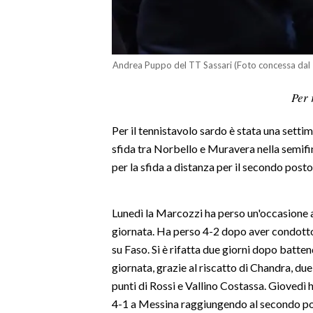
LAVORO
BANDI
Andrea Puppo del TT Sassari (Foto concessa dal 
SPORT IN SARDEGNA
Per 
SPORT
Per il tennistavolo sardo è stata una setti
RISULTATI E CLASSIFICHE
sfida tra Norbello e Muravera nella semifi
CALCIO
per la sfida a distanza per il secondo post
CALCIO REGIONALE
BASKET
Lunedì la Marcozzi ha perso un'occasione a
VOLLEY
giornata. Ha perso 4-2 dopo aver condotto 
MOTORI
su Faso. Si è rifatta due giorni dopo batten
TENNIS
giornata, grazie al riscatto di Chandra, due
ALTRI SPORT
punti di Rossi e Vallino Costassa. Giovedì h
4-1 a Messina raggiungendo al secondo pos
CULTURA