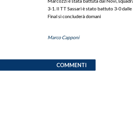
Marcozzi è stata battuta dal Novi, squadra
3-1. Il TT Sassari è stato battuto 3-0 dall
INFO AZIENDE
Final si concluderà domani
ABBONATI
ANNUNCI
Marco Capponi
NECROLOGI
PUBBLICITÀ
SPIAGGE
COMMENTI
STORE