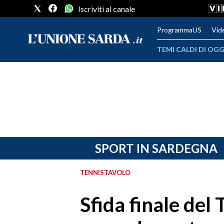
Iscriviti al canale
ProgrammaUS
Vid
TEMI CALDI DI OGG
METEO
COMUNI AL VOTO
VIDEO
FOTO
SPORT IN SARDEGNA
CRONACA SARDEGNA
TENNISTAVOLO
CAGLIARI
Sfida finale del T
PROVINCIA DI CAGLIARI
SULCIS IGLESIENTE