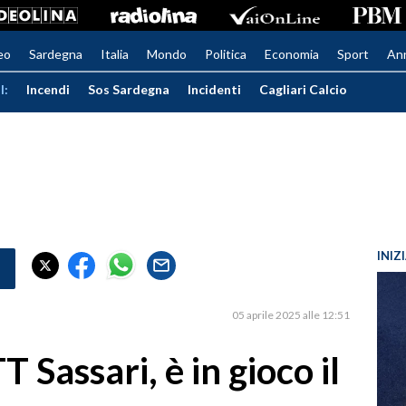
eo
Sardegna
Italia
Mondo
Politica
Economia
Sport
An
I:
Incendi
Sos Sardegna
Incidenti
Cagliari Calcio
INIZ
05 aprile 2025 alle 12:51
T Sassari, è in gioco il