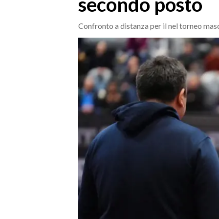
secondo posto
MEDIO CAMPIDANO
ORISTANO E PROVINCIA
Confronto a distanza per il nel torneo mas
SASSARI E PROVINCIA
GALLURA
NUORO E PROVINCIA
OGLIASTRA
AGENDA
CRONACA
ITALIA
MONDO
POLITICA
ECONOMIA
SERVIZI ALLE IMPRESE