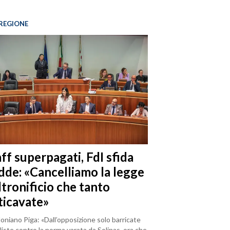
REGIONE
ff superpagati, FdI sfida
dde: «Cancelliamo la legge
ltronificio che tanto
ticavate»
loniano Piga: «Dall’opposizione solo barricate
iste contro la norma varata da Solinas, ora che