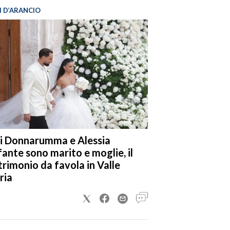
I D’ARANCIO
i Donnarumma e Alessia
fante sono marito e moglie, il
rimonio da favola in Valle
ria