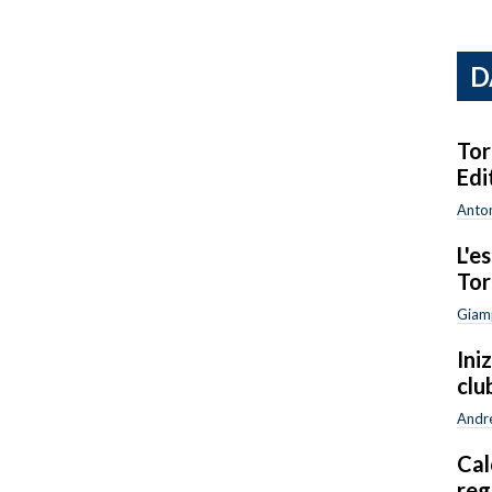
D
Tor
Edi
Anton
L'e
Tor
Giam
Ini
clu
Andr
Cal
reg