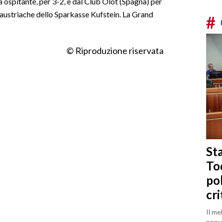
 ospitante, per 3-2, e dal Club Olot (Spagna) per
e austriache dello Sparkasse Kufstein. La Grand
#
© Riproduzione riservata
Sta
To
po
cri
Il me
popul