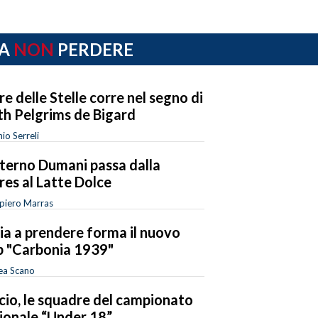
A
NON
PERDERE
re delle Stelle corre nel segno di
th Pelgrims de Bigard
io Serreli
sterno Dumani passa dalla
res al Latte Dolce
piero Marras
zia a prendere forma il nuovo
b "Carbonia 1939"
ea Scano
cio, le squadre del campionato
ionale “Under 18”