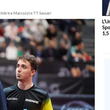
chile tra Marcozzi e TT Sassari
L’U
Spo
1,5