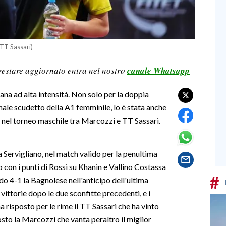
TT Sassari)
restare aggiornato entra nel nostro
canale Whatsapp
mana ad alta intensità. Non solo per la doppia
nale scudetto della A1 femminile, lo è stata anche
o nel torneo maschile tra Marcozzi e TT Sassari.
 Servigliano, nel match valido per la penultima
con i punti di Rossi su Khanin e Vallino Costassa
#
do 4-1 la Bagnolese nell'anticipo dell'ultima
 vittorie dopo le due sconfitte precedenti, e i
a risposto per le rime il TT Sassari che ha vinto
to la Marcozzi che vanta peraltro il miglior