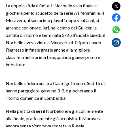
La doppia sfida è finita. Il Norbello va in finale e
SPETTACOLI
giocherà per lo scudetto della serie A1 femminile. Il
Muravera, al suo primo playoff dopo vent’anni, si
GOSSIP
arrende con onore. Ieri, nel centro del Guilcer, la
partita di ritorno è terminata 3-3, all’andata lunedì, il
SALUTE
Norbello aveva vinto a Muravera 4-0, ipotecando
l’ingresso in finale grazie anche alla migliore
SARDEGNA TURISMO
classifica nella prima fase, quando giunse primo e
imbattuto.
SARDI NEL MONDO
NOTIZIE
Norbello sfiderà una tra Castelgoffredo e Sud Tirol,
EVENTI
hanno pareggiato garauno 3-3, e giocheranno il
ritorno domenica in Lombardia.
#CARAUNIONE
Nella partita di ieri il Norbello era già con le mente
3 MINUTI CON
alla finale, praticamente già acquisita. Il Muravera,
INSULARITÀ
ancora senza Vorobeva rimasta in Russia