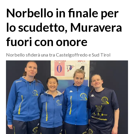
MEDIO CAMPIDANO
Norbello in finale per
ORISTANO E PROVINCIA
SASSARI E PROVINCIA
lo scudetto, Muravera
GALLURA
fuori con onore
NUORO E PROVINCIA
OGLIASTRA
Norbello sfiderà una tra Castelgoffredo e Sud Tirol
AGENDA
CRONACA
ITALIA
MONDO
POLITICA
ECONOMIA
SERVIZI ALLE IMPRESE