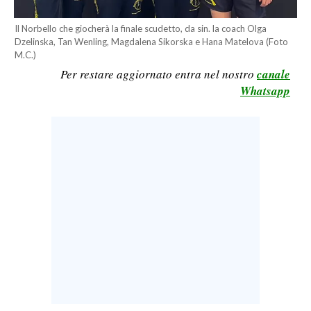
LAVORO
Il Norbello che giocherà la finale scudetto, da sin. la coach Olga
BANDI
Dzelinska, Tan Wenling, Magdalena Sikorska e Hana Matelova (Foto
M.C.)
Per restare aggiornato entra nel nostro
canale
SPORT IN SARDEGNA
Whatsapp
SPORT
RISULTATI E CLASSIFICHE
CALCIO
CALCIO REGIONALE
BASKET
VOLLEY
MOTORI
TENNIS
ALTRI SPORT
CULTURA