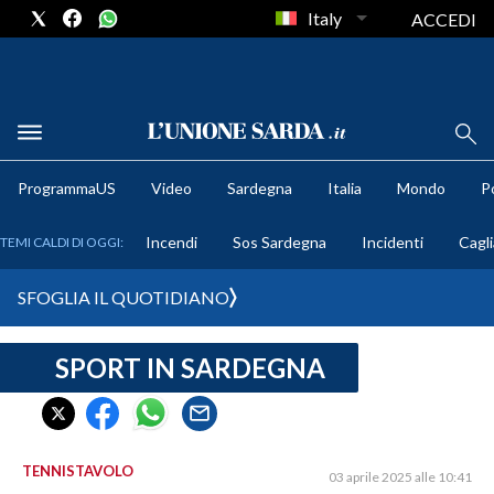
Italy
ACCEDI
METEO
ProgrammaUS
Video
Sardegna
Italia
Mondo
Po
COMUNI AL VOTO
Incendi
Sos Sardegna
Incidenti
Cagli
TEMI CALDI DI OGGI:
VIDEO
SFOGLIA IL QUOTIDIANO
FOTO
SPORT IN SARDEGNA
CRONACA SARDEGNA
CAGLIARI
PROVINCIA DI CAGLIARI
SULCIS IGLESIENTE
TENNISTAVOLO
03 aprile 2025 alle 10:41