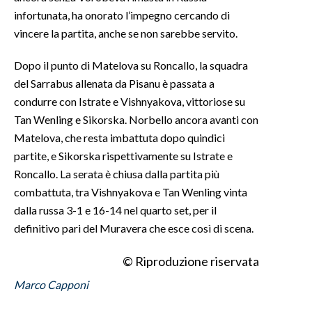
infortunata, ha onorato l’impegno cercando di
INFO AZIENDE
vincere la partita, anche se non sarebbe servito.
ABBONATI
Dopo il punto di Matelova su Roncallo, la squadra
ANNUNCI
del Sarrabus allenata da Pisanu è passata a
NECROLOGI
condurre con Istrate e Vishnyakova, vittoriose su
PUBBLICITÀ
Tan Wenling e Sikorska. Norbello ancora avanti con
SPIAGGE
Matelova, che resta imbattuta dopo quindici
partite, e Sikorska rispettivamente su Istrate e
STORE
Roncallo. La serata è chiusa dalla partita più
combattuta, tra Vishnyakova e Tan Wenling vinta
dalla russa 3-1 e 16-14 nel quarto set, per il
definitivo pari del Muravera che esce così di scena.
© Riproduzione riservata
Marco Capponi