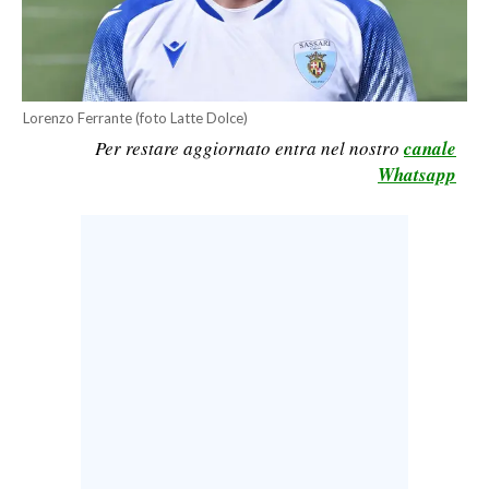
LAVORO
BANDI
SPORT IN SARDEGNA
Lorenzo Ferrante (foto Latte Dolce)
Per restare aggiornato entra nel nostro
canale
SPORT
Whatsapp
RISULTATI E CLASSIFICHE
CALCIO
CALCIO REGIONALE
BASKET
VOLLEY
MOTORI
TENNIS
ALTRI SPORT
CULTURA