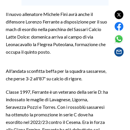
SPETTACOLI
Il nuovo allenatore Michele Fini avrà anche il
difensore Lorenzo Ferrante a disposizione per il suo
GOSSIP
mach di esordio nella panchina del Sassari Calcio
Latte Dolce: domenica arriva al campo di via
SALUTE
Leonacavallo la Flegrea Puteolana, formazione che
occupa il quinto posto.
SARDEGNA TURISMO
SARDI NEL MONDO
All'andata sconfitta beffa per la squadra sassarese,
NOTIZIE
che perse 3-2 all'87' su calcio di rigore.
EVENTI
Classe 1997, Ferrante è un veterano della serie D: ha
indossato le maglie di Lavagnese, Ligorna,
#CARAUNIONE
Seravezza Pozzi e Torres. Con i rossoblù sassaresi
ha ottenuto la promozione in serie C dove ha
3 MINUTI CON
esordito nel 2022/23 contro il Cesena. Era in forza
INSULARITÀ
alla Giana Ermino. Ferrante ha già debuttato col