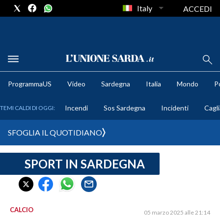
Italy
ACCEDI
METEO
ProgrammaUS
Video
Sardegna
Italia
Mondo
Po
COMUNI AL VOTO
Incendi
Sos Sardegna
Incidenti
Cagli
TEMI CALDI DI OGGI:
VIDEO
SFOGLIA IL QUOTIDIANO
FOTO
SPORT IN SARDEGNA
CRONACA SARDEGNA
CAGLIARI
PROVINCIA DI CAGLIARI
SULCIS IGLESIENTE
CALCIO
05 marzo 2025 alle 21:14