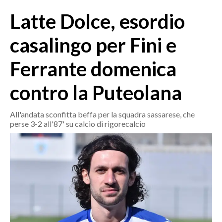
MEDIO CAMPIDANO
Latte Dolce, esordio
ORISTANO E PROVINCIA
SASSARI E PROVINCIA
casalingo per Fini e
GALLURA
Ferrante domenica
NUORO E PROVINCIA
OGLIASTRA
contro la Puteolana
AGENDA
All'andata sconfitta beffa per la squadra sassarese, che
CRONACA
perse 3-2 all'87' su calcio di rigorecalcio
ITALIA
MONDO
POLITICA
ECONOMIA
SERVIZI ALLE IMPRESE