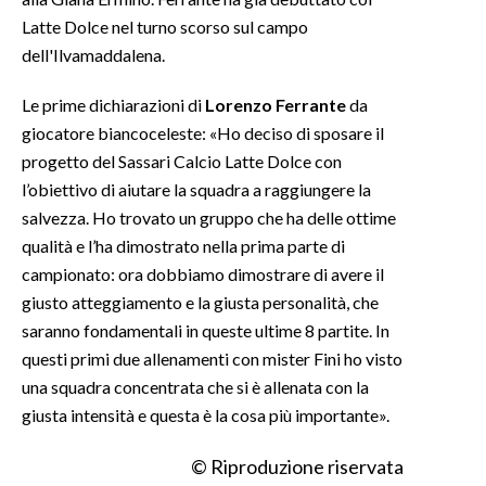
Latte Dolce nel turno scorso sul campo
INFO AZIENDE
dell'Ilvamaddalena.
ABBONATI
Le prime dichiarazioni di
Lorenzo Ferrante
da
ANNUNCI
giocatore biancoceleste: «Ho deciso di sposare il
NECROLOGI
progetto del Sassari Calcio Latte Dolce con
PUBBLICITÀ
l’obiettivo di aiutare la squadra a raggiungere la
SPIAGGE
salvezza. Ho trovato un gruppo che ha delle ottime
qualità e l’ha dimostrato nella prima parte di
STORE
campionato: ora dobbiamo dimostrare di avere il
giusto atteggiamento e la giusta personalità, che
saranno fondamentali in queste ultime 8 partite. In
questi primi due allenamenti con mister Fini ho visto
una squadra concentrata che si è allenata con la
giusta intensità e questa è la cosa più importante».
© Riproduzione riservata