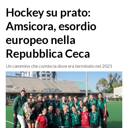
MEDIO CAMPIDANO
Hockey su prato:
ORISTANO E PROVINCIA
SASSARI E PROVINCIA
Amsicora, esordio
GALLURA
europeo nella
NUORO E PROVINCIA
OGLIASTRA
Repubblica Ceca
AGENDA
Un cammino che comincia dove era terminato nel 2021
CRONACA
ITALIA
MONDO
POLITICA
ECONOMIA
SERVIZI ALLE IMPRESE