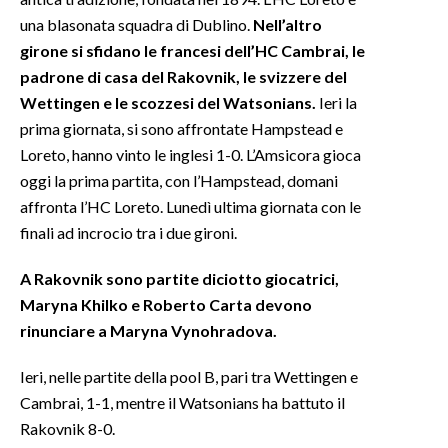
una blasonata squadra di Dublino.
Nell’altro
INFO AZIENDE
girone si sfidano le francesi dell’HC Cambrai, le
ABBONATI
padrone di casa del Rakovnik, le svizzere del
Wettingen e le scozzesi del Watsonians.
Ieri la
ANNUNCI
prima giornata, si sono affrontate Hampstead e
NECROLOGI
Loreto, hanno vinto le inglesi 1-0. L’Amsicora gioca
PUBBLICITÀ
oggi la prima partita, con l’Hampstead, domani
SPIAGGE
affronta l’HC Loreto. Lunedì ultima giornata con le
STORE
finali ad incrocio tra i due gironi.
A Rakovnik sono partite diciotto giocatrici,
Maryna Khilko e Roberto Carta devono
rinunciare a Maryna Vynohradova.
Ieri, nelle partite della pool B, pari tra Wettingen e
Cambrai, 1-1, mentre il Watsonians ha battuto il
Rakovnik 8-0.