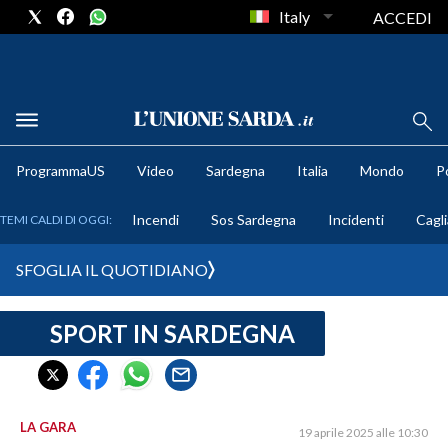
Italy
ACCEDI
METEO
ProgrammaUS
Video
Sardegna
Italia
Mondo
Po
COMUNI AL VOTO
Incendi
Sos Sardegna
Incidenti
Cagli
TEMI CALDI DI OGGI:
VIDEO
SFOGLIA IL QUOTIDIANO
FOTO
SPORT IN SARDEGNA
CRONACA SARDEGNA
CAGLIARI
PROVINCIA DI CAGLIARI
SULCIS IGLESIENTE
LA GARA
19 aprile 2025 alle 10:30