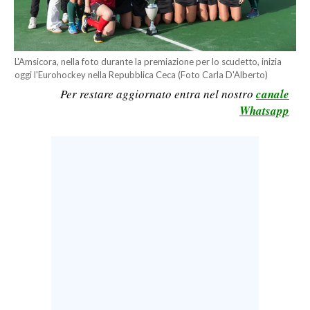
LAVORO
BANDI
L'Amsicora, nella foto durante la premiazione per lo scudetto, inizia
SPORT IN SARDEGNA
oggi l'Eurohockey nella Repubblica Ceca (Foto Carla D'Alberto)
Per restare aggiornato entra nel nostro
canale
SPORT
Whatsapp
RISULTATI E CLASSIFICHE
CALCIO
CALCIO REGIONALE
BASKET
VOLLEY
MOTORI
TENNIS
ALTRI SPORT
CULTURA