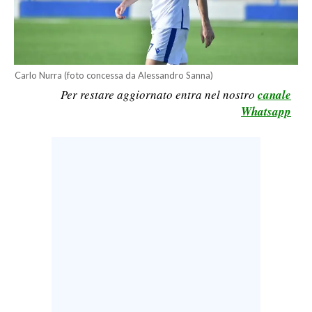
LAVORO
BANDI
SPORT IN SARDEGNA
Carlo Nurra (foto concessa da Alessandro Sanna)
Per restare aggiornato entra nel nostro
canale
SPORT
Whatsapp
RISULTATI E CLASSIFICHE
CALCIO
CALCIO REGIONALE
BASKET
VOLLEY
MOTORI
TENNIS
ALTRI SPORT
CULTURA