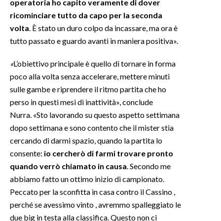
operatoria ho capito veramente di dover
ricominciare tutto da capo per la seconda
INFO AZIENDE
volta
. È stato un duro colpo da incassare, ma ora è
ABBONATI
tutto passato e guardo avanti in maniera positiva».
ANNUNCI
«
L’obiettivo principale è quello di tornare in forma
NECROLOGI
poco alla volta senza accelerare, mettere minuti
PUBBLICITÀ
sulle gambe e riprendere il ritmo partita che ho
SPIAGGE
perso in questi mesi di inattività», conclude
STORE
Nurra. «Sto lavorando su questo aspetto settimana
dopo settimana e sono contento che il mister stia
cercando di darmi spazio, quando la partita lo
consente:
io cercherò di farmi trovare pronto
quando verrò chiamato in causa
. Secondo me
abbiamo fatto un ottimo inizio di campionato.
Peccato per la sconfitta in casa contro il Cassino ,
perché se avessimo vinto , avremmo spalleggiato le
due big in testa alla classifica. Questo non ci