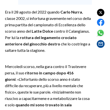
SPETTACOLI
Era il 28 agosto del 2022 quando
Carlo Nurra
,
classe 2002, si infortuna gravemente nel corso della
GOSSIP
prima partita del campionato di Eccellenza dello
scorso anno del
Latte Dolce
contro il Calangianus.
SALUTE
Per lui la
rottura del legamento crociato
anteriore del ginocchio destro
che lo costringe a
SARDEGNA TURISMO
saltare tutta la stagione.
SARDI NEL MONDO
NOTIZIE
Mercoledì scorso, nella gara contro il Trastevere
persa, il suo
ritorno in campo dopo 416
EVENTI
giorni
: «L’infortunio dello scorso anno è stato
#CARAUNIONE
difficile da recuperare, più a livello mentale che
fisico», queste le sue parole. «Inizialmente non
3 MINUTI CON
riuscivo a capacitarmene e a metabolizzare la cosa
e solo
quando mi sono trovato in sala
INSULARITÀ