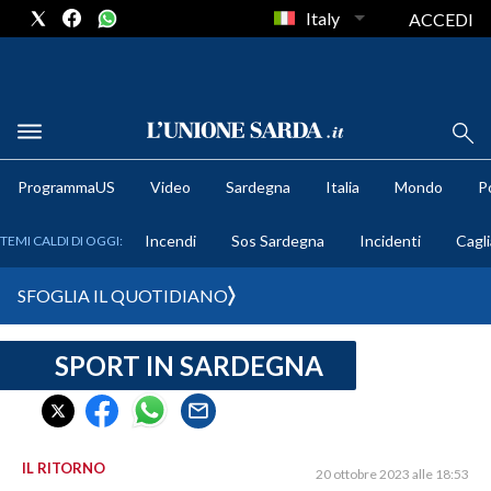
Italy
ACCEDI
METEO
ProgrammaUS
Video
Sardegna
Italia
Mondo
Po
COMUNI AL VOTO
Incendi
Sos Sardegna
Incidenti
Cagli
TEMI CALDI DI OGGI:
VIDEO
SFOGLIA IL QUOTIDIANO
FOTO
SPORT IN SARDEGNA
CRONACA SARDEGNA
CAGLIARI
PROVINCIA DI CAGLIARI
SULCIS IGLESIENTE
IL RITORNO
20 ottobre 2023 alle 18:53