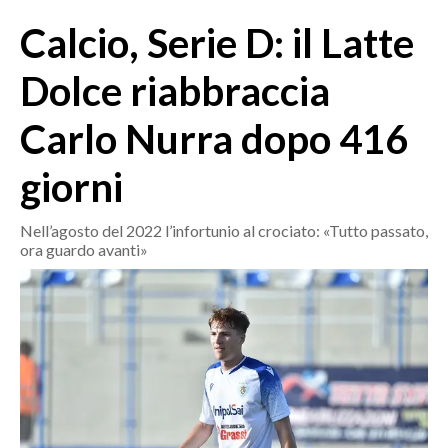
MEDIO CAMPIDANO
Calcio, Serie D: il Latte
ORISTANO E PROVINCIA
SASSARI E PROVINCIA
Dolce riabbraccia
GALLURA
Carlo Nurra dopo 416
NUORO E PROVINCIA
OGLIASTRA
giorni
AGENDA
Nell’agosto del 2022 l’infortunio al crociato: «Tutto passato,
CRONACA
ora guardo avanti»
ITALIA
MONDO
POLITICA
ECONOMIA
SERVIZI ALLE IMPRESE