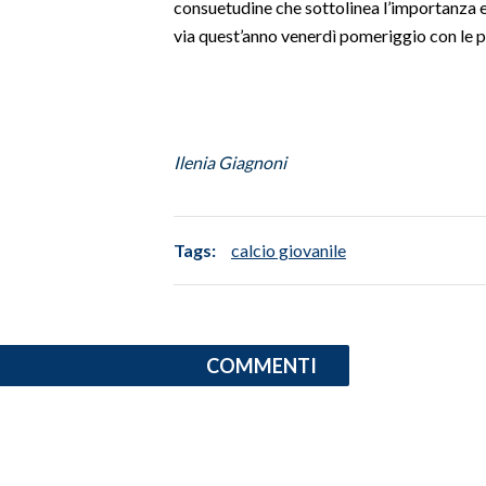
consuetudine che sottolinea l’importanza e 
via quest’anno venerdì pomeriggio con le pr
SPETTACOLI
GOSSIP
SALUTE
Ilenia Giagnoni
SARDEGNA TURISMO
Tags:
calcio giovanile
SARDI NEL MONDO
NOTIZIE
EVENTI
COMMENTI
#CARAUNIONE
3 MINUTI CON
INSULARITÀ