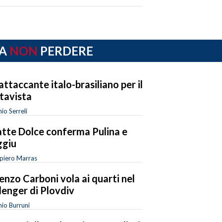
A
NON
PERDERE
attaccante italo-brasiliano per il
tavista
io Serreli
Latte Dolce conferma Pulina e
ggiu
piero Marras
enzo Carboni vola ai quarti nel
lenger di Plovdiv
io Burruni