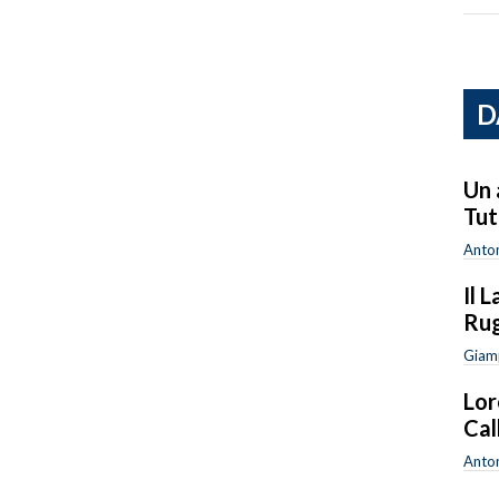
D
Un 
Tut
Anton
Il 
Ru
Giam
Lor
Cal
Anton