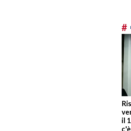
#
Ris
ven
il 
c'