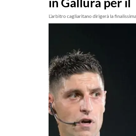
in Gallura per il
MEDIO CAMPIDANO
ORISTANO E PROVINCIA
L’arbitro cagliaritano dirigerà la finalissim
SASSARI E PROVINCIA
GALLURA
NUORO E PROVINCIA
OGLIASTRA
AGENDA
CRONACA
ITALIA
MONDO
POLITICA
ECONOMIA
SERVIZI ALLE IMPRESE