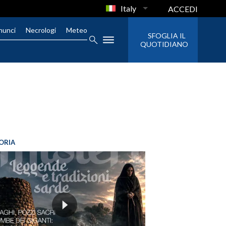
Italy
ACCEDI
nunci
Necrologi
Meteo
SFOGLIA IL
QUOTIDIANO
ORIA