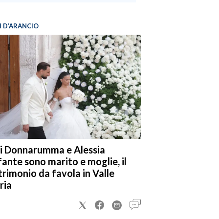
I D’ARANCIO
i Donnarumma e Alessia
fante sono marito e moglie, il
rimonio da favola in Valle
ria