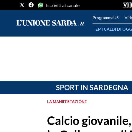
Iscriviti al canale
ProgrammaUS
Vid
TEMI CALDI DI OGG
METEO
COMUNI AL VOTO
VIDEO
FOTO
SPORT IN SARDEGNA
CRONACA SARDEGNA
LA MANIFESTAZIONE
CAGLIARI
Calcio giovanile
PROVINCIA DI CAGLIARI
SULCIS IGLESIENTE