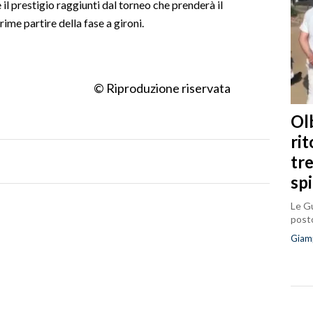
il prestigio raggiunti dal torneo che prenderà il
ime partire della fase a gironi.
© Riproduzione riservata
Olb
ri
tr
sp
Le Gu
posto
Giam