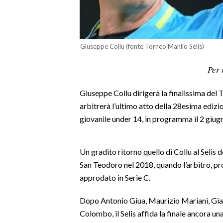
LAVORO
BANDI
Giuseppe Collu (fonte Torneo Manlio Selis)
SPORT IN SARDEGNA
Per 
SPORT
Giuseppe Collu dirigerà la finalissima del T
RISULTATI E CLASSIFICHE
arbitrerà l’ultimo atto della 28esima edizi
CALCIO
giovanile under 14, in programma il 2 giugn
CALCIO REGIONALE
BASKET
Un gradito ritorno quello di Collu al Selis 
VOLLEY
San Teodoro nel 2018, quando l’arbitro, pr
MOTORI
approdato in Serie C.
TENNIS
ALTRI SPORT
Dopo Antonio Giua, Maurizio Mariani, Gia
Colombo, il Selis affida la finale ancora un
CULTURA