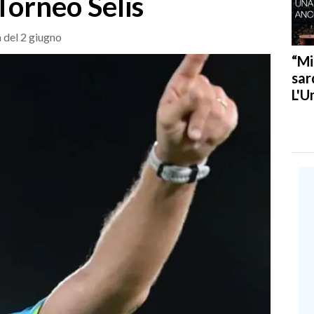
 Torneo Selis
a del 2 giugno
“Mi
sar
L'U