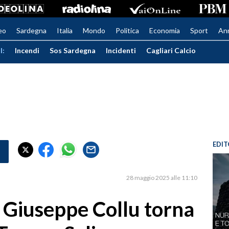
eo
Sardegna
Italia
Mondo
Politica
Economia
Sport
An
I:
Incendi
Sos Sardegna
Incidenti
Cagliari Calcio
EDIT
28 maggio 2025 alle 11:10
, Giuseppe Collu torna