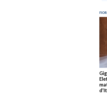
FIOR
Gig
Ele
mat
d’It