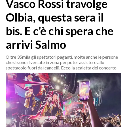
Vasco Rossi travolge
MEDIO CAMPIDANO
ORISTANO E PROVINCIA
Olbia, questa sera il
SASSARI E PROVINCIA
bis. E c’è chi spera che
GALLURA
NUORO E PROVINCIA
arrivi Salmo
OGLIASTRA
AGENDA
Oltre 35mila gli spettatori paganti, molte anche le persone
che si sono riversate in zona per poter assistere allo
CRONACA
spettacolo fuori dai cancelli. Ecco la scaletta del concerto
ITALIA
MONDO
POLITICA
ECONOMIA
SERVIZI ALLE IMPRESE