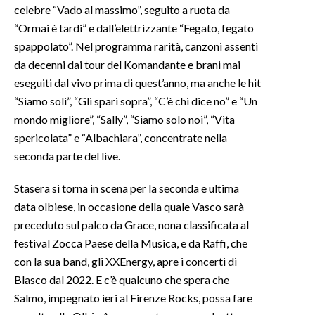
celebre “Vado al massimo”, seguito a ruota da
“Ormai è tardi” e dall’elettrizzante “Fegato, fegato
INFO AZIENDE
spappolato”. Nel programma rarità, canzoni assenti
ABBONATI
da decenni dai tour del Komandante e brani mai
ANNUNCI
eseguiti dal vivo prima di quest’anno, ma anche le hit
NECROLOGI
“Siamo soli”, “Gli spari sopra”, “C’è chi dice no” e “Un
PUBBLICITÀ
mondo migliore”, “Sally”, “Siamo solo noi”, “Vita
spericolata” e “Albachiara”, concentrate nella
SPIAGGE
seconda parte del live.
STORE
Stasera si torna in scena per la seconda e ultima
data olbiese, in occasione della quale Vasco sarà
preceduto sul palco da Grace, nona classificata al
festival Zocca Paese della Musica, e da Raffi, che
con la sua band, gli XXEnergy, apre i concerti di
Blasco dal 2022. E c’è qualcuno che spera che
Salmo, impegnato ieri al Firenze Rocks, possa fare