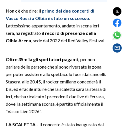
Non c’è che dire: il
primo dei due concerti di
SPETTACOLI
Vasco Rossi a Olbia è stato un successo
.
L’attesissimo appuntamento, andato in scena ieri
GOSSIP
sera, ha registrato il
record di presenze della
SALUTE
Olbia Arena
, sede dal 2022 del Red Valley Festival.
SARDEGNA TURISMO
Oltre 35mila gli spettatori paganti,
per non
parlare delle persone che si sono riversate in zona
SARDI NEL MONDO
per poter assistere allo spettacolo fuori dai cancelli.
NOTIZIE
Stasera, alle 20.45, il rocker emiliano concederà il
EVENTI
bis, ed è facile intuire che la scaletta sarà la stessa di
ieri, che ha ricalcato i precedenti due live di Ferrara,
#CARAUNIONE
dove, la settimana scorsa, è partito ufficialmente il
“Vasco Live 2026”.
3 MINUTI CON
LA SCALETTA
– Il concerto è stato inaugurato dal
INSULARITÀ