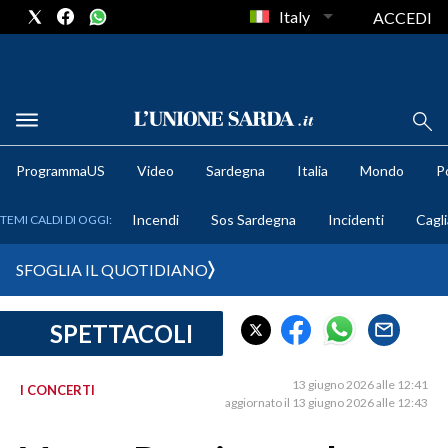
Italy
ACCEDI
METEO
ProgrammaUS
Video
Sardegna
Italia
Mondo
Po
COMUNI AL VOTO
Incendi
Sos Sardegna
Incidenti
Cagli
TEMI CALDI DI OGGI:
VIDEO
SFOGLIA IL QUOTIDIANO
FOTO
SPETTACOLI
CRONACA SARDEGNA
CAGLIARI
13 giugno 2026 alle 12:41
I CONCERTI
PROVINCIA DI CAGLIARI
aggiornato il 13 giugno 2026 alle 12:43
SULCIS IGLESIENTE