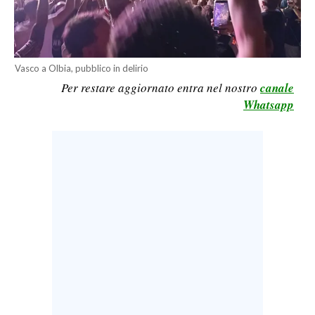
LAVORO
BANDI
Vasco a Olbia, pubblico in delirio
SPORT IN SARDEGNA
Per restare aggiornato entra nel nostro
canale
Whatsapp
SPORT
RISULTATI E CLASSIFICHE
CALCIO
CALCIO REGIONALE
BASKET
VOLLEY
MOTORI
TENNIS
ALTRI SPORT
CULTURA