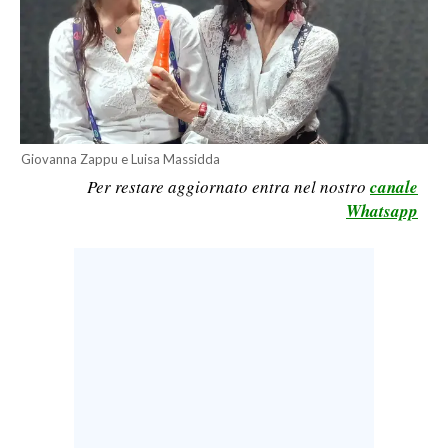
LAVORO
BANDI
SPORT IN SARDEGNA
SPORT
Giovanna Zappu e Luisa Massidda
Per restare aggiornato entra nel nostro
canale
RISULTATI E CLASSIFICHE
Whatsapp
CALCIO
CALCIO REGIONALE
BASKET
VOLLEY
MOTORI
TENNIS
ALTRI SPORT
CULTURA