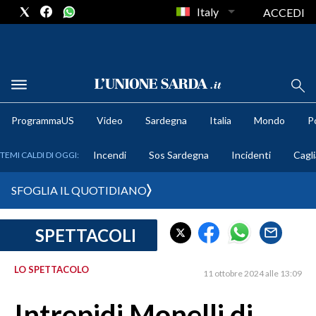
Italy
ACCEDI
METEO
ProgrammaUS
Video
Sardegna
Italia
Mondo
Po
COMUNI AL VOTO
Incendi
Sos Sardegna
Incidenti
Cagli
TEMI CALDI DI OGGI:
VIDEO
SFOGLIA IL QUOTIDIANO
FOTO
SPETTACOLI
CRONACA SARDEGNA
CAGLIARI
LO SPETTACOLO
11 ottobre 2024 alle 13:09
PROVINCIA DI CAGLIARI
SULCIS IGLESIENTE
Intrepidi Monelli di