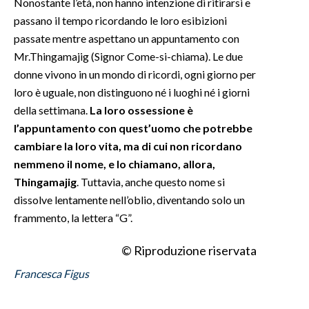
Nonostante l’età, non hanno intenzione di ritirarsi e
passano il tempo ricordando le loro esibizioni
INFO AZIENDE
passate mentre aspettano un appuntamento con
ABBONATI
Mr.Thingamajig (Signor Come-si-chiama). Le due
ANNUNCI
donne vivono in un mondo di ricordi, ogni giorno per
loro è uguale, non distinguono né i luoghi né i giorni
NECROLOGI
della settimana.
La loro ossessione è
PUBBLICITÀ
l’appuntamento con quest’uomo che potrebbe
SPIAGGE
cambiare la loro vita, ma di cui non ricordano
STORE
nemmeno il nome, e lo chiamano, allora,
Thingamajig
. Tuttavia, anche questo nome si
dissolve lentamente nell’oblio, diventando solo un
frammento, la lettera “G”.
© Riproduzione riservata
Francesca Figus