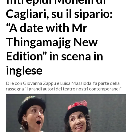
MEDIO CAMPIDANO
Cagliari, su il sipario:
ORISTANO E PROVINCIA
SASSARI E PROVINCIA
“A date with Mr
GALLURA
Thingamajig New
NUORO E PROVINCIA
OGLIASTRA
Edition” in scena in
AGENDA
inglese
CRONACA
ITALIA
Di e con Giovanna Zappu e Luisa Massidda, fa parte della
MONDO
rassegna “I grandi autori del teatro nostri contemporanei”
POLITICA
ECONOMIA
SERVIZI ALLE IMPRESE