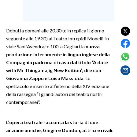
SPETTACOLI
GOSSIP
Debutta domani alle 20.30 (e in replica il giorno
seguente alle 19.30) al Teatro Intrepidi Monelli, in
SALUTE
viale Sant'Avendrace 100, a Cagliari la
nuova
produzione interamente in lingua inglese della
SARDEGNA TURISMO
Compagnia padrona di casa dal titolo “A date
with Mr Thingamajig New Edition”, di e con
SARDI NEL MONDO
Giovanna Zappu e Luisa Massidda
. Lo
NOTIZIE
spettacolo è inserito all’interno della XIV edizione
EVENTI
della rassegna “I grandi autori del teatro nostri
contemporanei”.
#CARAUNIONE
3 MINUTI CON
L’opera teatrale racconta la storia di due
anziane amiche, Gingin e Dondon, attrici e rivali
.
INSULARITÀ