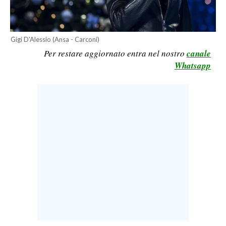
LAVORO
BANDI
Gigi D'Alessio (Ansa - Carconi)
Per restare aggiornato entra nel nostro
canale
SPORT IN SARDEGNA
Whatsapp
SPORT
RISULTATI E CLASSIFICHE
CALCIO
CALCIO REGIONALE
BASKET
VOLLEY
MOTORI
TENNIS
ALTRI SPORT
CULTURA