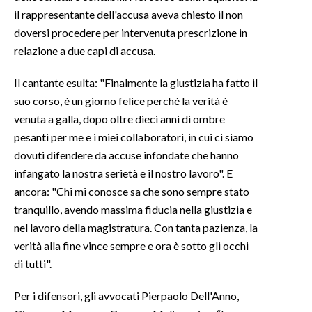
il rappresentante dell'accusa aveva chiesto il non
INFO AZIENDE
doversi procedere per intervenuta prescrizione in
relazione a due capi di accusa.
ABBONATI
ANNUNCI
Il cantante esulta: "Finalmente la giustizia ha fatto il
NECROLOGI
suo corso, è un giorno felice perché la verità è
PUBBLICITÀ
venuta a galla, dopo oltre dieci anni di ombre
pesanti per me e i miei collaboratori, in cui ci siamo
SPIAGGE
dovuti difendere da accuse infondate che hanno
STORE
infangato la nostra serietà e il nostro lavoro". E
ancora: "Chi mi conosce sa che sono sempre stato
tranquillo, avendo massima fiducia nella giustizia e
nel lavoro della magistratura. Con tanta pazienza, la
verità alla fine vince sempre e ora è sotto gli occhi
di tutti".
Per i difensori, gli avvocati Pierpaolo Dell'Anno,