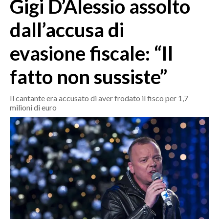
Gigi D’Alessio assolto
MEDIO CAMPIDANO
ORISTANO E PROVINCIA
dall’accusa di
SASSARI E PROVINCIA
evasione fiscale: “Il
GALLURA
NUORO E PROVINCIA
fatto non sussiste”
OGLIASTRA
AGENDA
Il cantante era accusato di aver frodato il fisco per 1,7
milioni di euro
CRONACA
ITALIA
MONDO
POLITICA
ECONOMIA
SERVIZI ALLE IMPRESE