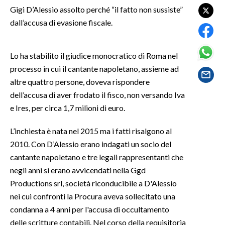
Gigi D’Alessio assolto perché “il fatto non sussiste”
dall’accusa di evasione fiscale.
SPETTACOLI
GOSSIP
Lo ha stabilito il giudice monocratico di Roma nel
processo in cui il cantante napoletano, assieme ad
SALUTE
altre quattro persone, doveva rispondere
dell’accusa di aver frodato il fisco, non versando Iva
SARDEGNA TURISMO
e Ires, per circa 1,7 milioni di euro.
SARDI NEL MONDO
L’inchiesta è nata nel 2015 ma i fatti risalgono al
NOTIZIE
2010. Con D’Alessio erano indagati un socio del
EVENTI
cantante napoletano e tre legali rappresentanti che
negli anni si erano avvicendati nella Ggd
#CARAUNIONE
Productions srl, società riconducibile a D'Alessio
nei cui confronti la Procura aveva sollecitato una
3 MINUTI CON
condanna a 4 anni per l'accusa di occultamento
delle scritture contabili. Nel corso della requisitoria
INSULARITÀ