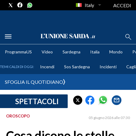
Italy
ACCEDI
METEO
ProgrammaUS
Video
Sardegna
Italia
Mondo
Po
COMUNI AL VOTO
Incendi
Sos Sardegna
Incidenti
Cagli
TEMI CALDI DI OGGI:
VIDEO
SFOGLIA IL QUOTIDIANO
FOTO
SPETTACOLI
CRONACA SARDEGNA
CAGLIARI
OROSCOPO
05 giugno 2026 alle 07:30
PROVINCIA DI CAGLIARI
SULCIS IGLESIENTE
Cosa dicono le stelle