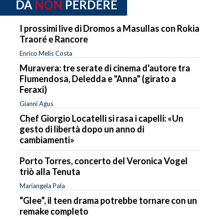
DA
NON
PERDERE
I prossimi live di Dromos a Masullas con Rokia
Traoré e Rancore
Enrico Melis Costa
Muravera: tre serate di cinema d'autore tra
Flumendosa, Deledda e "Anna" (girato a
Feraxi)
Gianni Agus
Chef Giorgio Locatelli si rasa i capelli: «Un
gesto di libertà dopo un anno di
cambiamenti»
Porto Torres, concerto del Veronica Vogel
triò alla Tenuta
Mariangela Pala
“Glee”, il teen drama potrebbe tornare con un
remake completo