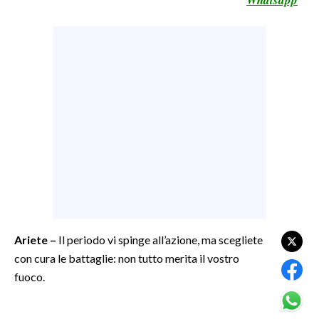
LAVORO
BANDI
SPORT IN SARDEGNA
SPORT
RISULTATI E CLASSIFICHE
CALCIO
CALCIO REGIONALE
BASKET
VOLLEY
Ariete –
Il periodo vi spinge all’azione, ma scegliete
MOTORI
con cura le battaglie: non tutto merita il vostro
TENNIS
fuoco.
ALTRI SPORT
CULTURA