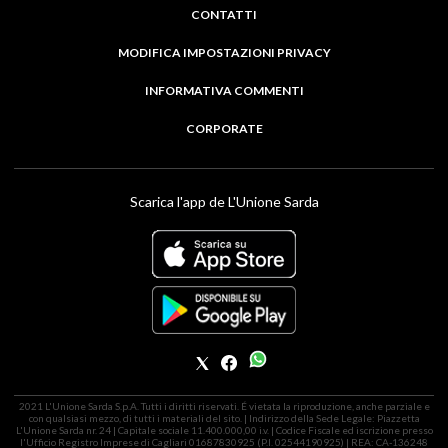
CONTATTI
MODIFICA IMPOSTAZIONI PRIVACY
INFORMATIVA COMMENTI
CORPORATE
Scarica l'app de L'Unione Sarda
2021 L'Unione Sarda S.p.A. Tutti i diritti riservati. É vietata la riproduzione, anche parziale e
con qualsiasi mezzo, di tutti i materiali del sito. | Indirizzo della Sede Legale: Piazzetta
L'Unione Sarda nr. 24 | Capitale sociale 11.400.000,00 i.v. | Codice Fiscale ed iscrizione presso
l'Ufficio Registro Imprese di Cagliari 01687830925 (P.I. 02544190925) | REA: CA-136248