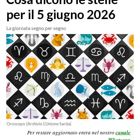
MEDIO CAMPIDANO
per il 5 giugno 2026
ORISTANO E PROVINCIA
SASSARI E PROVINCIA
La giornata segno per segno
GALLURA
NUORO E PROVINCIA
OGLIASTRA
AGENDA
CRONACA
ITALIA
MONDO
POLITICA
ECONOMIA
Oroscopo (Archivio L'Unione Sarda)
Per restare aggiornato entra nel nostro
canale
SERVIZI ALLE IMPRESE
Whatsapp