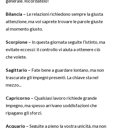
generale. Ricordatelo!
INFO AZIENDE
Bilancia –
Le relazioni richiedono sempre la giusta
attenzione, ma voi saprete trovare le parole giuste
ABBONATI
al momento giusto.
ANNUNCI
NECROLOGI
Scorpione –
In questa giornata seguite l’istinto, ma
PUBBLICITÀ
evitate eccessi: il controllo vi aiuta a ottenere ciò
SPIAGGE
che volete.
STORE
Sagittario –
Fate bene a guardare lontano, ma non
trascurate gli impegni presenti. La chiave sta nel
mezzo...
Capricorno –
Qualsiasi lavoro richiede grande
impegno, ma spesso arrivano soddisfazioni che
ripagano gli sforzi.
Acquario –
Seguite a pieno la vostra unicità, ma non