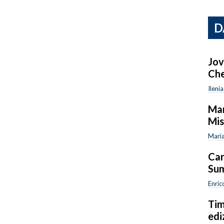
D
Jov
Che
Ileni
Mar
Mi
Maria
Car
Sum
Enric
Tim
edi