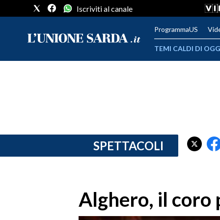
Iscriviti al canale
ProgrammaUS
Vid
TEMI CALDI DI OGG
METEO
COMUNI AL VOTO
VIDEO
FOTO
SPETTACOLI
CRONACA SARDEGNA
CAGLIARI
Alghero, il coro
PROVINCIA DI CAGLIARI
SULCIS IGLESIENTE