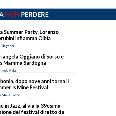
A
NON
PERDERE
a Summer Party, Lorenzo
rubini infiamma Olbia
a Giagnoni
iangela Oggiano di Sorso è
ss Mamma Sardegna
ngela Pala
bonia, dopo nove anni torna il
mer Is Mine Festival
o Melis Costa
e in Jazz, al via la 39esima
zione del festival diretto da