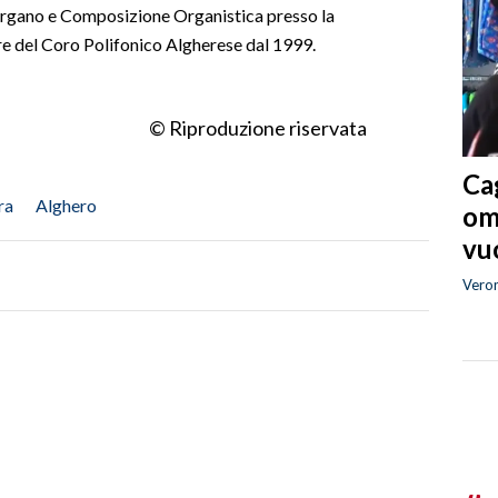
Organo e Composizione Organistica presso la
ore del Coro Polifonico Algherese dal 1999.
© Riproduzione riservata
Cag
ra
Alghero
om
vuo
Vero