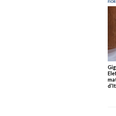
FIOR
Gig
Ele
mat
d’It