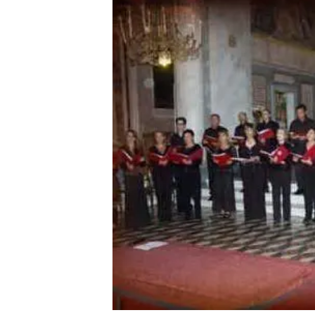
MEDIO CAMPIDANO
ORISTANO E PROVINCIA
SASSARI E PROVINCIA
GALLURA
NUORO E PROVINCIA
OGLIASTRA
AGENDA
CRONACA
ITALIA
MONDO
POLITICA
ECONOMIA
SERVIZI ALLE IMPRESE