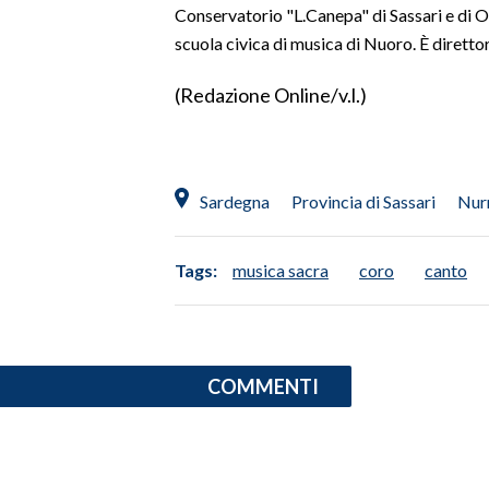
Conservatorio "L.Canepa" di Sassari e di 
scuola civica di musica di Nuoro. È dirett
SPETTACOLI
(Redazione Online/v.l.)
GOSSIP
SALUTE
Sardegna
Provincia di Sassari
Nur
SARDEGNA TURISMO
SARDI NEL MONDO
Tags:
musica sacra
coro
canto
NOTIZIE
EVENTI
#CARAUNIONE
COMMENTI
3 MINUTI CON
INSULARITÀ