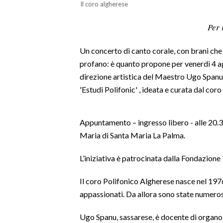
Il coro algherese
LAVORO
Per 
BANDI
Un concerto di canto corale, con brani che
SPORT IN SARDEGNA
profano: è quanto propone per venerdì 4 ag
direzione artistica del Maestro Ugo Spanu,
SPORT
'Estudi Polifonic' , ideata e curata dal cor
RISULTATI E CLASSIFICHE
CALCIO
Appuntamento – ingresso libero - alle 20.3
CALCIO REGIONALE
Maria di Santa Maria La Palma.
BASKET
VOLLEY
L’iniziativa è patrocinata dalla Fondazio
MOTORI
Il coro Polifonico Algherese nasce nel 1976
TENNIS
appassionati. Da allora sono state numerose 
ALTRI SPORT
Ugo Spanu, sassarese, è docente di organ
CULTURA