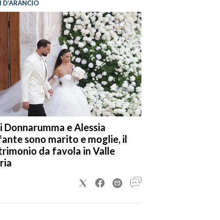
I D’ARANCIO
i Donnarumma e Alessia
fante sono marito e moglie, il
rimonio da favola in Valle
ria