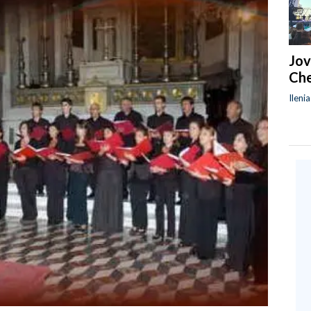
Jov
Che
Ileni