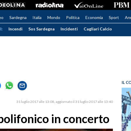
eo
Sardegna
Italia
Mondo
Politica
Economia
Sport
An
I:
Incendi
Sos Sardegna
Incidenti
Cagliari Calcio
IL C
31 luglio 2017 alle 13:08
aggiornato il 31 luglio 2017 alle 13:40
 polifonico in concerto