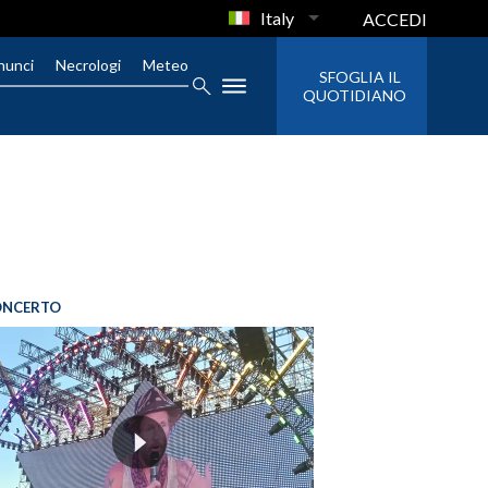
Italy
ACCEDI
nunci
Necrologi
Meteo
SFOGLIA IL
QUOTIDIANO
ONCERTO