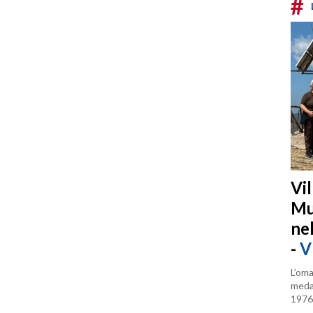
#
Vi
Mu
ne
-
V
L’oma
medag
1976