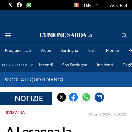
Italy
ACCEDI
METEO
ProgrammaUS
Video
Sardegna
Italia
Mondo
Po
COMUNI AL VOTO
Incendi
Sos Sardegna
Incidenti
Cagli
TEMI CALDI DI OGGI:
VIDEO
SFOGLIA IL QUOTIDIANO
FOTO
NOTIZIE
CRONACA SARDEGNA
CAGLIARI
SVIZZERA
20 aprile 2024 alle 10:22
PROVINCIA DI CAGLIARI
SULCIS IGLESIENTE
A Losanna la