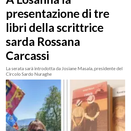
MEDIO CAMPIDANO
presentazione di tre
ORISTANO E PROVINCIA
SASSARI E PROVINCIA
libri della scrittrice
GALLURA
sarda Rossana
NUORO E PROVINCIA
OGLIASTRA
Carcassi
AGENDA
La serata sarà introdotta da Josiane Masala, presidente del
CRONACA
Circolo Sardo Nuraghe
ITALIA
MONDO
POLITICA
ECONOMIA
SERVIZI ALLE IMPRESE