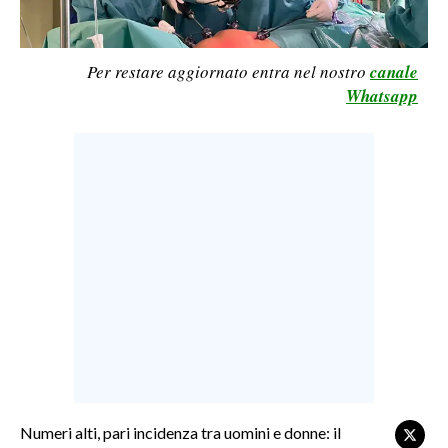
LAVORO
BANDI
Per restare aggiornato entra nel nostro
canale
Whatsapp
SPORT IN SARDEGNA
SPORT
RISULTATI E CLASSIFICHE
CALCIO
CALCIO REGIONALE
BASKET
VOLLEY
MOTORI
TENNIS
ALTRI SPORT
Numeri alti, pari incidenza tra uomini e donne: il
CULTURA