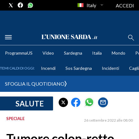
Italy
ACCEDI
METEO
ProgrammaUS
Video
Sardegna
Italia
Mondo
Po
COMUNI AL VOTO
Incendi
Sos Sardegna
Incidenti
Cagli
TEMI CALDI DI OGGI:
VIDEO
SFOGLIA IL QUOTIDIANO
FOTO
SALUTE
CRONACA SARDEGNA
CAGLIARI
SPECIALE
26 settembre 2022 alle 08:00
PROVINCIA DI CAGLIARI
SULCIS IGLESIENTE
Tumore colon-retto,