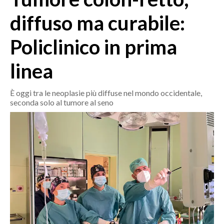
MEDIO CAMPIDANO
diffuso ma curabile:
ORISTANO E PROVINCIA
SASSARI E PROVINCIA
Policlinico in prima
GALLURA
linea
NUORO E PROVINCIA
OGLIASTRA
È oggi tra le neoplasie più diffuse nel mondo occidentale,
AGENDA
seconda solo al tumore al seno
CRONACA
ITALIA
MONDO
POLITICA
ECONOMIA
SERVIZI ALLE IMPRESE