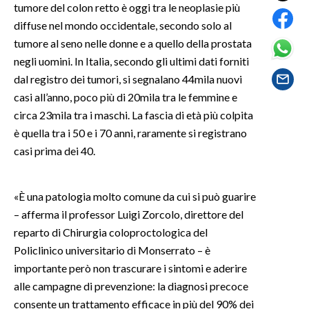
tumore del colon retto è oggi tra le neoplasie più
diffuse nel mondo occidentale, secondo solo al
SPETTACOLI
tumore al seno nelle donne e a quello della prostata
negli uomini. In Italia, secondo gli ultimi dati forniti
GOSSIP
dal registro dei tumori, si segnalano 44mila nuovi
casi all’anno, poco più di 20mila tra le femmine e
SALUTE
circa 23mila tra i maschi. La fascia di età più colpita
SARDEGNA TURISMO
è quella tra i 50 e i 70 anni, raramente si registrano
casi prima dei 40.
SARDI NEL MONDO
NOTIZIE
«È una patologia molto comune da cui si può guarire
EVENTI
– afferma il professor Luigi Zorcolo, direttore del
reparto di Chirurgia coloproctologica del
#CARAUNIONE
Policlinico universitario di Monserrato – è
importante però non trascurare i sintomi e aderire
3 MINUTI CON
alle campagne di prevenzione: la diagnosi precoce
consente un trattamento efficace in più del 90% dei
INSULARITÀ