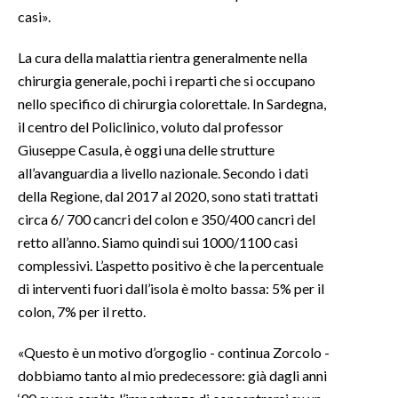
casi».
INFO AZIENDE
La cura della malattia rientra generalmente nella
ABBONATI
chirurgia generale, pochi i reparti che si occupano
ANNUNCI
nello specifico di chirurgia colorettale. In Sardegna,
NECROLOGI
il centro del Policlinico, voluto dal professor
PUBBLICITÀ
Giuseppe Casula, è oggi una delle strutture
all’avanguardia a livello nazionale. Secondo i dati
SPIAGGE
della Regione, dal 2017 al 2020, sono stati trattati
STORE
circa 6/ 700 cancri del colon e 350/400 cancri del
retto all’anno. Siamo quindi sui 1000/1100 casi
complessivi. L’aspetto positivo è che la percentuale
di interventi fuori dall’isola è molto bassa: 5% per il
colon, 7% per il retto.
«Questo è un motivo d’orgoglio - continua Zorcolo -
dobbiamo tanto al mio predecessore: già dagli anni