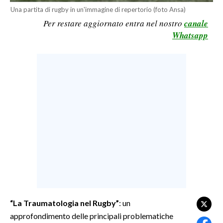
Una partita di rugby in un'immagine di repertorio (foto Ansa)
LAVORO
Per restare aggiornato entra nel nostro
canale
BANDI
Whatsapp
SPORT IN SARDEGNA
SPORT
RISULTATI E CLASSIFICHE
CALCIO
CALCIO REGIONALE
BASKET
VOLLEY
MOTORI
TENNIS
ALTRI SPORT
“La Traumatologia nel Rugby”
: un
approfondimento delle principali problematiche
CULTURA