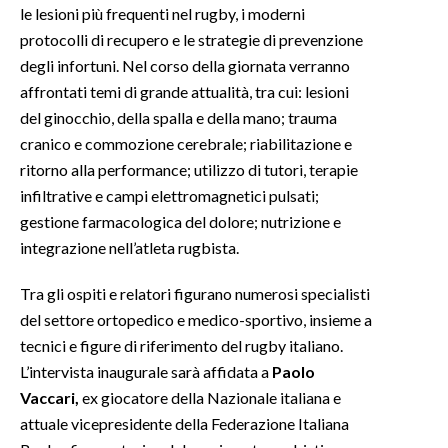
le lesioni più frequenti nel rugby, i moderni
protocolli di recupero e le strategie di prevenzione
INFO AZIENDE
degli infortuni. Nel corso della giornata verranno
ABBONATI
affrontati temi di grande attualità, tra cui: lesioni
ANNUNCI
del ginocchio, della spalla e della mano; trauma
NECROLOGI
cranico e commozione cerebrale; riabilitazione e
PUBBLICITÀ
ritorno alla performance; utilizzo di tutori, terapie
infiltrative e campi elettromagnetici pulsati;
SPIAGGE
gestione farmacologica del dolore; nutrizione e
STORE
integrazione nell’atleta rugbista.
Tra gli ospiti e relatori figurano numerosi specialisti
del settore ortopedico e medico-sportivo, insieme a
tecnici e figure di riferimento del rugby italiano.
L’intervista inaugurale sarà affidata a
Paolo
Vaccari,
ex giocatore della Nazionale italiana e
attuale vicepresidente della Federazione Italiana