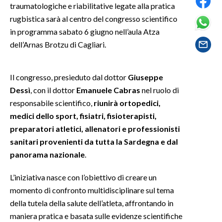
traumatologiche e riabilitative legate alla pratica
rugbistica sarà al centro del congresso scientifico
SPETTACOLI
in programma sabato 6 giugno nell’aula Atza
dell’Arnas Brotzu di Cagliari.
GOSSIP
SALUTE
Il congresso, presieduto dal dottor
Giuseppe
Dessì
, con il dottor
Emanuele Cabras
nel ruolo di
SARDEGNA TURISMO
responsabile scientifico,
riunirà ortopedici,
medici dello sport, fisiatri, fisioterapisti,
SARDI NEL MONDO
preparatori atletici, allenatori e professionisti
NOTIZIE
sanitari provenienti da tutta la Sardegna e dal
EVENTI
panorama nazionale
.
#CARAUNIONE
L’iniziativa nasce con l’obiettivo di creare un
momento di confronto multidisciplinare sul tema
3 MINUTI CON
della tutela della salute dell’atleta, affrontando in
maniera pratica e basata sulle evidenze scientifiche
INSULARITÀ