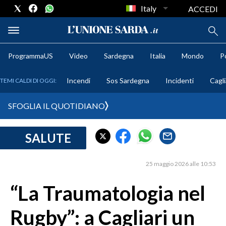
Italy
ACCEDI
ProgrammaUS
Video
Sardegna
Italia
Mondo
Po
METEO
Incendi
Sos Sardegna
Incidenti
Cagli
TEMI CALDI DI OGGI:
COMUNI AL VOTO
SFOGLIA IL QUOTIDIANO
VIDEO
SALUTE
FOTO
25 maggio 2026 alle 10:53
CRONACA SARDEGNA
CAGLIARI
“La Traumatologia nel
PROVINCIA DI CAGLIARI
Rugby”: a Cagliari un
SULCIS IGLESIENTE