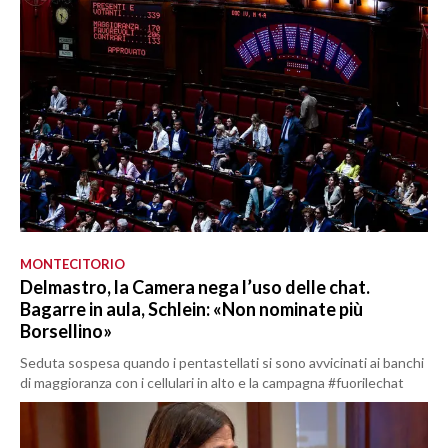
MONTECITORIO
Delmastro, la Camera nega l’uso delle chat.
Bagarre in aula, Schlein: «Non nominate più
Borsellino»
Seduta sospesa quando i pentastellati si sono avvicinati ai banchi
di maggioranza con i cellulari in alto e la campagna #fuorilechat