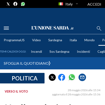
Italy
ACCEDI
METEO
ProgrammaUS
Video
Sardegna
Italia
Mondo
Po
COMUNI AL VOTO
Incendi
Sos Sardegna
Incidenti
Cagli
TEMI CALDI DI OGGI:
VIDEO
SFOGLIA IL QUOTIDIANO
FOTO
POLITICA
CRONACA SARDEGNA
CAGLIARI
28 maggio 2026 alle 15:34
VERSO IL VOTO
PROVINCIA DI CAGLIARI
aggiornato il 28 maggio 2026 alle 15:36
SULCIS IGLESIENTE