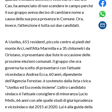
Cao, ha annunciato di non scendere in campo perché
SPETTACOLI
il suo gruppo aveva deciso di cambiare nome a
causa della sua poca presenza in Comune. Ora,
GOSSIP
invece, l'attenzione è tutta sui due candidati.
SALUTE
A Usellus, 651 residenti, piccolo centro ai piedi del
SARDEGNA TURISMO
monte Arci, nell'Alta Marmilla e a 35 chilometri da
Oristano, si presentano due liste in occasione delle
SARDI NEL MONDO
prossime elezioni comunali. Il gruppo che ora
NOTIZIE
governa ha scelto di presentarsi con l'attuale
vicesindaco Andrea Ecca, 60 anni, dipendente
EVENTI
dell'Agenzia Forestas: è sostenuto dalla lista civica
#CARAUNIONE
“Usellus ed Escovedu insieme”. L'altro candidato
sindaco è l'attuale consigliere di minoranza Lucio
3 MINUTI CON
Melis, 66 anni con alle spalle studi di giurisprudenza
e vicesindaco dal 2015 al 2020. Lui è alla guida della
INSULARITÀ