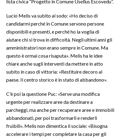
lista civica “Progetto in Comune Usellus Escovedu”.
INFO AZIENDE
Lucio Melis va subito al sodo: «Ho deciso di
ABBONATI
candidarmi perché in Comune servono persone
disponibili e presenti, e perché ho la voglia di
ANNUNCI
aiutare chi si trova in difficoltà. Negli ultimi anni gli
NECROLOGI
amministratori non erano sempre in Comune. Ma
PUBBLICITÀ
questo è ormai cosa risaputa». Melis ha le idee
SPIAGGE
chiare anche sugli interventi da mettere in atto
STORE
subito in caso di vittoria: «Restituire decoro al
paese. Il centro storico è in stato di abbandono».
C'è poi la questione Puc: «Serve una modifica
urgente per realizzare aree da destinare a
parcheggi, ma anche per recuperare aree e immobili
abbandonati, per poi trasformarli e renderli
fruibili». Melis non dimentica il sociale: «Bisogna
accelerare i tempi per completare la casa per gli