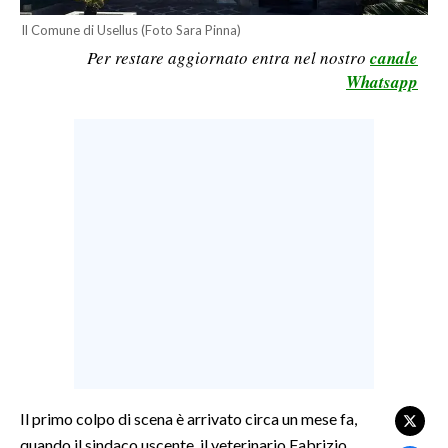
LAVORO
Il Comune di Usellus (Foto Sara Pinna)
Per restare aggiornato entra nel nostro
canale
BANDI
Whatsapp
SPORT IN SARDEGNA
SPORT
RISULTATI E CLASSIFICHE
CALCIO
CALCIO REGIONALE
BASKET
VOLLEY
MOTORI
TENNIS
ALTRI SPORT
Il primo colpo di scena è arrivato circa un mese fa,
quando il sindaco uscente, il veterinario Fabrizio
CULTURA