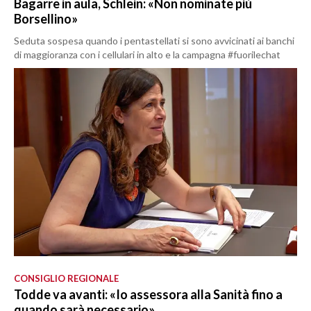
Bagarre in aula, Schlein: «Non nominate più
Borsellino»
Seduta sospesa quando i pentastellati si sono avvicinati ai banchi
di maggioranza con i cellulari in alto e la campagna #fuorilechat
CONSIGLIO REGIONALE
Todde va avanti: «Io assessora alla Sanità fino a
quando sarà necessario»