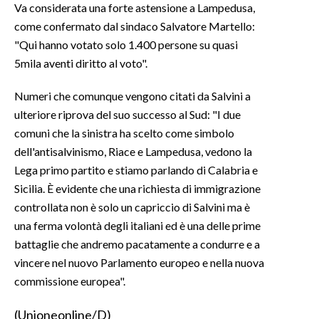
Va considerata una forte astensione a Lampedusa,
come confermato dal sindaco Salvatore Martello:
INFO AZIENDE
"Qui hanno votato solo 1.400 persone su quasi
ABBONATI
5mila aventi diritto al voto".
ANNUNCI
Numeri che comunque vengono citati da Salvini a
NECROLOGI
ulteriore riprova del suo successo al Sud: "I due
PUBBLICITÀ
comuni che la sinistra ha scelto come simbolo
SPIAGGE
dell'antisalvinismo, Riace e Lampedusa, vedono la
STORE
Lega primo partito e stiamo parlando di Calabria e
Sicilia. È evidente che una richiesta di immigrazione
controllata non è solo un capriccio di Salvini ma è
una ferma volontà degli italiani ed è una delle prime
battaglie che andremo pacatamente a condurre e a
vincere nel nuovo Parlamento europeo e nella nuova
commissione europea".
(Unioneonline/D)