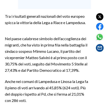
SPETTACOLI
Tra i risultati generali nazionali del voto europeo
spicca la vittoria della Lega a Riace e Lampedusa.
GOSSIP
SALUTE
Nel paese calabrese simbolo dell'accoglienza dei
migranti, che ha visto in prima fila nella battaglia il
SARDEGNA TURISMO
sindaco sospeso Mimmo Lucano, il partito del
vicepremier Matteo Salvini è al primo posto con il
SARDI NEL MONDO
30,75% dei voti, seguito dal Movimento 5 Stelle al
NOTIZIE
27,43% e dal Partito Democratico al 17,39%.
EVENTI
Anche nei comuni di Lampedusa e Linosa la Lega fa
#CARAUNIONE
il pieno di voti arrivando al 45,85% (624 voti). Più
del doppio rispetto al Pd, che si ferma al 21,01%
3 MINUTI CON
con 286 voti.
INSULARITÀ