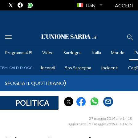
Italy
ACCEDI
METEO
ProgrammaUS
Video
Sardegna
Italia
Mondo
Po
COMUNI AL VOTO
Incendi
Sos Sardegna
Incidenti
Cagli
TEMI CALDI DI OGGI:
VIDEO
SFOGLIA IL QUOTIDIANO
FOTO
POLITICA
CRONACA SARDEGNA
CAGLIARI
27 maggio 2019 alle 14:18
PROVINCIA DI CAGLIARI
aggiornato il 27 maggio 2019 alle 14:35
SULCIS IGLESIENTE