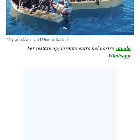
LAVORO
BANDI
SPORT IN SARDEGNA
Migranti (Archivio L'Unione Sarda)
Per restare aggiornato entra nel nostro
canale
SPORT
Whatsapp
RISULTATI E CLASSIFICHE
CALCIO
CALCIO REGIONALE
BASKET
VOLLEY
MOTORI
TENNIS
ALTRI SPORT
CULTURA