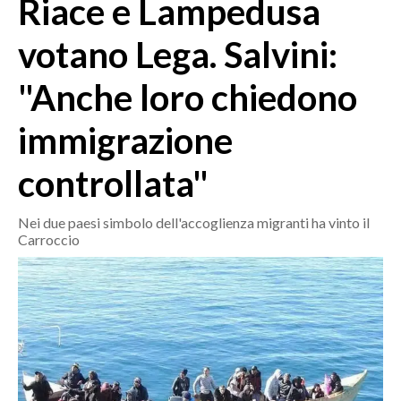
Riace e Lampedusa
MEDIO CAMPIDANO
ORISTANO E PROVINCIA
votano Lega. Salvini:
SASSARI E PROVINCIA
"Anche loro chiedono
GALLURA
NUORO E PROVINCIA
immigrazione
OGLIASTRA
AGENDA
controllata"
CRONACA
Nei due paesi simbolo dell'accoglienza migranti ha vinto il
Carroccio
ITALIA
MONDO
POLITICA
ECONOMIA
SERVIZI ALLE IMPRESE