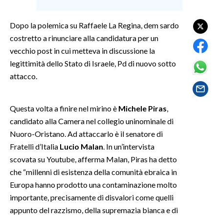
SPETTACOLI
Dopo la polemica su Raffaele La Regina, dem sardo
costretto a rinunciare alla candidatura per un
GOSSIP
vecchio post in cui metteva in discussione la
legittimità dello Stato di Israele, Pd di nuovo sotto
SALUTE
attacco.
SARDEGNA TURISMO
Questa volta a finire nel mirino è
Michele Piras
,
SARDI NEL MONDO
candidato alla Camera nel collegio uninominale di
NOTIZIE
Nuoro-Oristano. Ad attaccarlo è il senatore di
EVENTI
Fratelli d’Italia
Lucio Malan
. In un’intervista
scovata su Youtube, afferma Malan, Piras ha detto
#CARAUNIONE
che “millenni di esistenza della comunità ebraica in
Europa hanno prodotto una contaminazione molto
3 MINUTI CON
importante, precisamente di disvalori come quelli
appunto del razzismo, della supremazia bianca e di
INSULARITÀ