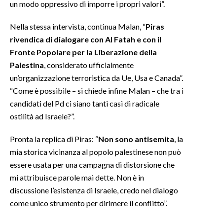
un modo oppressivo di imporre i propri valori”.
INFO AZIENDE
Nella stessa intervista, continua Malan, “
Piras
ABBONATI
rivendica di dialogare con Al Fatah e con il
Fronte Popolare per la Liberazione della
ANNUNCI
Palestina
, considerato ufficialmente
NECROLOGI
un’organizzazione terroristica da Ue, Usa e Canada”.
PUBBLICITÀ
“Come è possibile – si chiede infine Malan – che tra i
SPIAGGE
candidati del Pd ci siano tanti casi di radicale
STORE
ostilità ad Israele?”.
Pronta la replica di Piras: “
Non sono antisemita
, la
mia storica vicinanza al popolo palestinese non può
essere usata per una campagna di distorsione che
mi attribuisce parole mai dette. Non è in
discussione l’esistenza di Israele, credo nel dialogo
come unico strumento per dirimere il conflitto”.