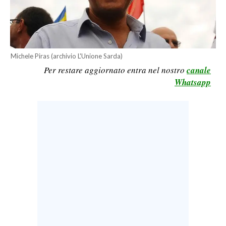
LAVORO
BANDI
SPORT IN SARDEGNA
Michele Piras (archivio L'Unione Sarda)
Per restare aggiornato entra nel nostro
canale
SPORT
Whatsapp
RISULTATI E CLASSIFICHE
CALCIO
CALCIO REGIONALE
BASKET
VOLLEY
MOTORI
TENNIS
ALTRI SPORT
CULTURA