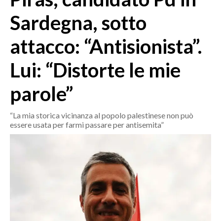
MEDIO CAMPIDANO
Sardegna, sotto
ORISTANO E PROVINCIA
SASSARI E PROVINCIA
attacco: “Antisionista”.
GALLURA
Lui: “Distorte le mie
NUORO E PROVINCIA
OGLIASTRA
parole”
AGENDA
“La mia storica vicinanza al popolo palestinese non può
CRONACA
essere usata per farmi passare per antisemita”
ITALIA
MONDO
POLITICA
ECONOMIA
SERVIZI ALLE IMPRESE