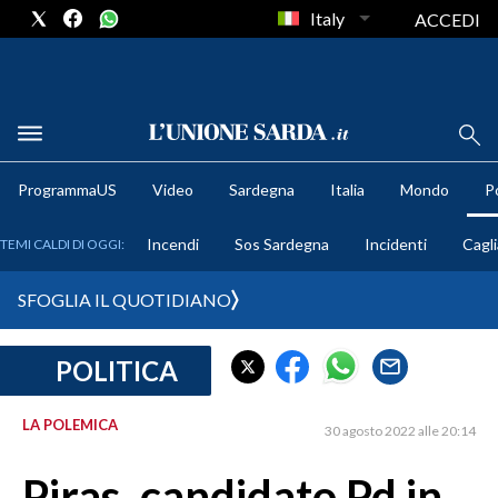
Italy
ACCEDI
METEO
ProgrammaUS
Video
Sardegna
Italia
Mondo
Po
COMUNI AL VOTO
Incendi
Sos Sardegna
Incidenti
Cagli
TEMI CALDI DI OGGI:
VIDEO
SFOGLIA IL QUOTIDIANO
FOTO
POLITICA
CRONACA SARDEGNA
CAGLIARI
LA POLEMICA
30 agosto 2022 alle 20:14
PROVINCIA DI CAGLIARI
SULCIS IGLESIENTE
Piras, candidato Pd in