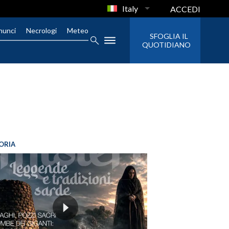
Italy
ACCEDI
nunci
Necrologi
Meteo
SFOGLIA IL
QUOTIDIANO
ORIA