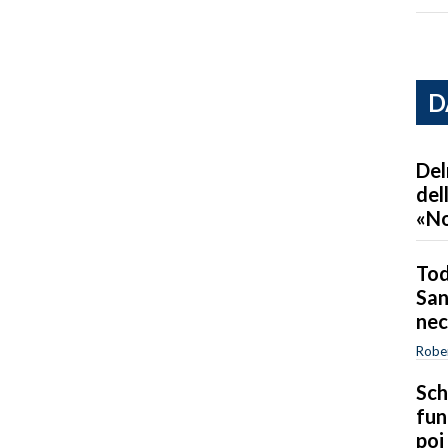
D
Del
del
«No
Tod
San
nec
Robe
Sch
fun
poi