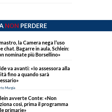
A
NON
PERDERE
mastro, la Camera nega l’uso
le chat. Bagarre in aula, Schlein:
n nominate più Borsellino»
de va avanti: «Io assessora alla
ità fino a quando sarà
essario»
rto Murgia
lein avverte Conte: «Non
ziona così, prima il programma
 le primarie»