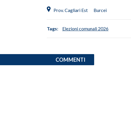
Prov. Cagliari Est
Burcei
INFO AZIENDE
ABBONATI
Tags:
Elezioni comunali 2026
ANNUNCI
NECROLOGI
PUBBLICITÀ
SPIAGGE
COMMENTI
STORE