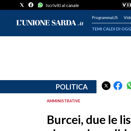
Iscriviti al canale
ProgrammaUS
Vid
TEMI CALDI DI OGG
METEO
COMUNI AL VOTO
VIDEO
FOTO
POLITICA
CRONACA SARDEGNA
AMMINISTRATIVE
CAGLIARI
Burcei, due le li
PROVINCIA DI CAGLIARI
SULCIS IGLESIENTE