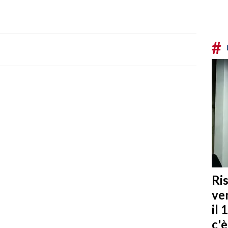
#
Ris
ven
il 
c'