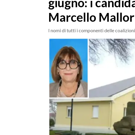
giugno: i candid
MEDIO CAMPIDANO
ORISTANO E PROVINCIA
Marcello Malloru
SASSARI E PROVINCIA
GALLURA
I nomi di tutti i componenti delle coalizioni
NUORO E PROVINCIA
OGLIASTRA
AGENDA
CRONACA
ITALIA
MONDO
POLITICA
ECONOMIA
SERVIZI ALLE IMPRESE