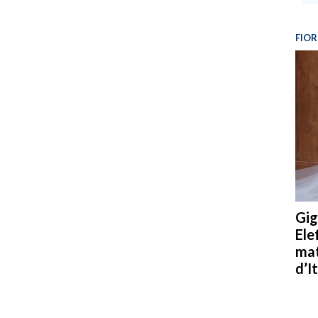
FIOR
Gig
Ele
mat
d’It