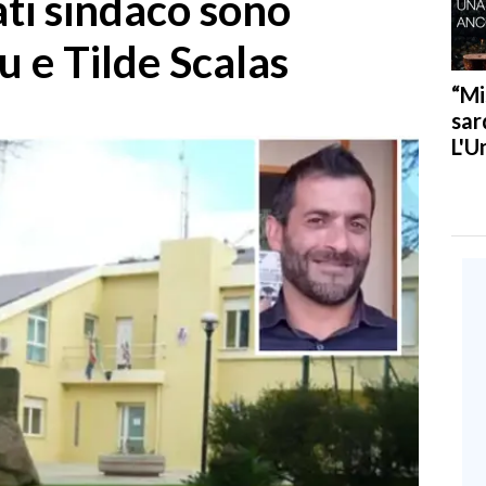
ati sindaco sono
 e Tilde Scalas
“Mi
sar
L'U