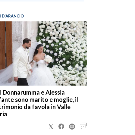
I D’ARANCIO
i Donnarumma e Alessia
fante sono marito e moglie, il
rimonio da favola in Valle
ria