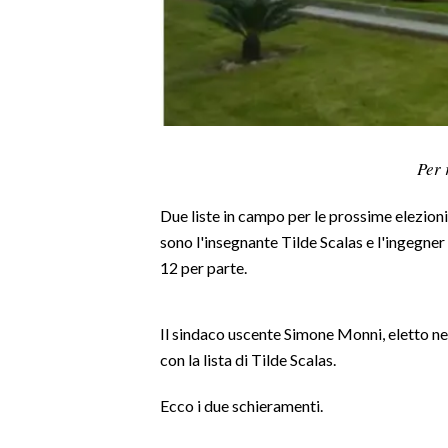
LAVORO
BANDI
SPORT IN SARDEGNA
SPORT
Per 
RISULTATI E CLASSIFICHE
Due liste in campo per le prossime elezioni
CALCIO
sono l'insegnante Tilde Scalas e l'ingegner
CALCIO REGIONALE
12 per parte.
BASKET
VOLLEY
Il sindaco uscente Simone Monni, eletto ne
MOTORI
con la lista di Tilde Scalas.
TENNIS
ALTRI SPORT
Ecco i due schieramenti.
CULTURA