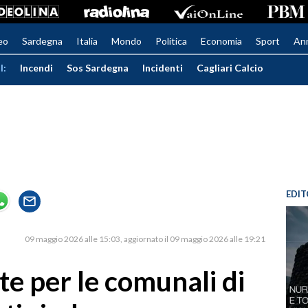
eo
Sardegna
Italia
Mondo
Politica
Economia
Sport
An
I:
Incendi
Sos Sardegna
Incidenti
Cagliari Calcio
EDIT
09 maggio 2026 alle 15:03
aggiornato il 09 maggio 2026 alle 19:21
ste per le comunali di