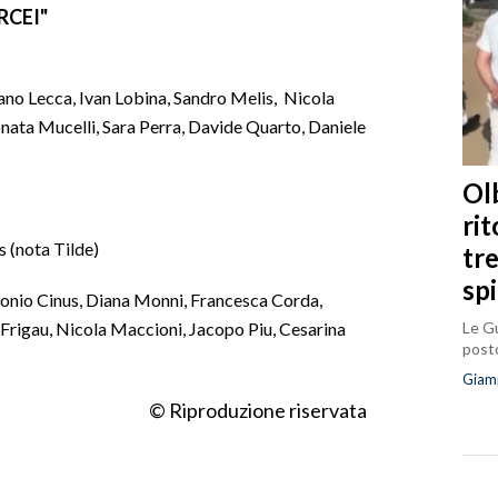
RCEI"
fano Lecca, Ivan Lobina, Sandro Melis, Nicola
ata Mucelli, Sara Perra, Davide Quarto, Daniele
Olb
ri
s (nota Tilde)
tr
sp
nio Cinus, Diana Monni, Francesca Corda,
Le Gu
Frigau, Nicola Maccioni, Jacopo Piu, Cesarina
posto
Giam
© Riproduzione riservata