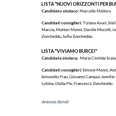
LISTA "NUOVI ORIZZONTI PER BU
Candidato sindaco:
Marcello Malloru
SPETTACOLI
Candidati consiglieri:
Tiziana Asuni, Ste
GOSSIP
Marcia, Matteo Monni, Davide Mucelli, Jon
Zuncheddu, Sofia Zuncheddu.
SALUTE
SARDEGNA TURISMO
LISTA "VIVIAMO BURCEI"
Candidata sindaca:
Maria Clotilde Scala
SARDI NEL MONDO
NOTIZIE
Candidati consiglieri:
Simone Monni, Anto
Antonello Frau, Giovanni Campus Jennifer 
EVENTI
Lobina, Giulia Piu, Francesco Zuncheddu.
#CARAUNIONE
Antonio Serreli
3 MINUTI CON
INSULARITÀ