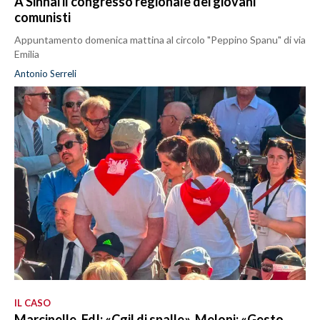
A Sinnai il congresso regionale dei giovani
comunisti
Appuntamento domenica mattina al circolo "Peppino Spanu" di via
Emilia
Antonio Serreli
IL CASO
Marcinelle, FdI: «Cgil di spalle». Meloni: «Gesto