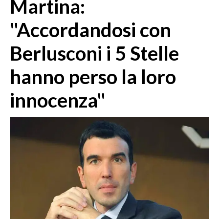
Martina:
MEDIO CAMPIDANO
ORISTANO E PROVINCIA
"Accordandosi con
SASSARI E PROVINCIA
Berlusconi i 5 Stelle
GALLURA
NUORO E PROVINCIA
hanno perso la loro
OGLIASTRA
AGENDA
innocenza"
CRONACA
ITALIA
MONDO
POLITICA
ECONOMIA
SERVIZI ALLE IMPRESE