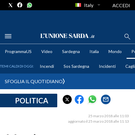
Italy
ACCEDI
METEO
ProgrammaUS
Video
Sardegna
Italia
Mondo
Po
COMUNI AL VOTO
Incendi
Sos Sardegna
Incidenti
Cagli
TEMI CALDI DI OGGI:
VIDEO
SFOGLIA IL QUOTIDIANO
FOTO
POLITICA
CRONACA SARDEGNA
CAGLIARI
25 marzo 2018 alle 11:03
PROVINCIA DI CAGLIARI
aggiornato il 25 marzo 2018 alle 11:13
SULCIS IGLESIENTE