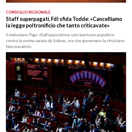
CONSIGLIO REGIONALE
Staff superpagati, FdI sfida Todde: «Cancelliamo
la legge poltronificio che tanto criticavate»
Il meloniano Piga: «Dall’opposizione solo barricate populiste
contro la norma varata da Solinas, ora che governano la sfruttano:
falsi moralisti»