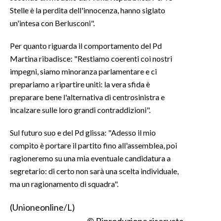
Stelle è la perdita dell'innocenza, hanno siglato
INFO AZIENDE
un'intesa con Berlusconi".
ABBONATI
Per quanto riguarda il comportamento del Pd
ANNUNCI
Martina ribadisce: "Restiamo coerenti coi nostri
NECROLOGI
impegni, siamo minoranza parlamentare e ci
PUBBLICITÀ
prepariamo a ripartire uniti: la vera sfida è
preparare bene l'alternativa di centrosinistra e
SPIAGGE
incalzare sulle loro grandi contraddizioni".
STORE
Sul futuro suo e del Pd glissa: "Adesso il mio
compito è portare il partito fino all'assemblea, poi
ragioneremo su una mia eventuale candidatura a
segretario: di certo non sarà una scelta individuale,
ma un ragionamento di squadra".
(Unioneonline/L)
© Riproduzione riservata