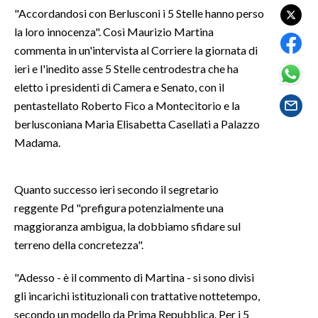
"Accordandosi con Berlusconi i 5 Stelle hanno perso
la loro innocenza". Così Maurizio Martina
SPETTACOLI
commenta in un'intervista al Corriere la giornata di
GOSSIP
ieri e l'inedito asse 5 Stelle centrodestra che ha
eletto i presidenti di Camera e Senato, con il
SALUTE
pentastellato Roberto Fico a Montecitorio e la
berlusconiana Maria Elisabetta Casellati a Palazzo
SARDEGNA TURISMO
Madama.
SARDI NEL MONDO
Quanto successo ieri secondo il segretario
NOTIZIE
reggente Pd "prefigura potenzialmente una
EVENTI
maggioranza ambigua, la dobbiamo sfidare sul
terreno della concretezza".
#CARAUNIONE
"Adesso - è il commento di Martina - si sono divisi
3 MINUTI CON
gli incarichi istituzionali con trattative nottetempo,
secondo un modello da Prima Repubblica. Per i 5
INSULARITÀ