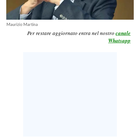
LAVORO
BANDI
Maurizio Martina
Per restare aggiornato entra nel nostro
canale
SPORT IN SARDEGNA
Whatsapp
SPORT
RISULTATI E CLASSIFICHE
CALCIO
CALCIO REGIONALE
BASKET
VOLLEY
MOTORI
TENNIS
ALTRI SPORT
CULTURA