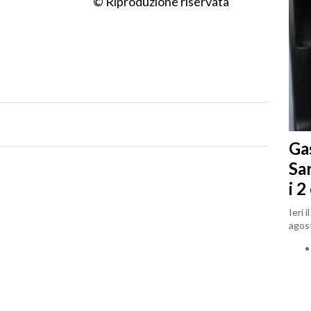
© Riproduzione riservata
Gas
Sa
i 2
Ieri 
agost