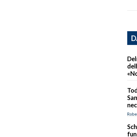
D
Del
del
«No
Tod
San
nec
Robe
Sch
fun