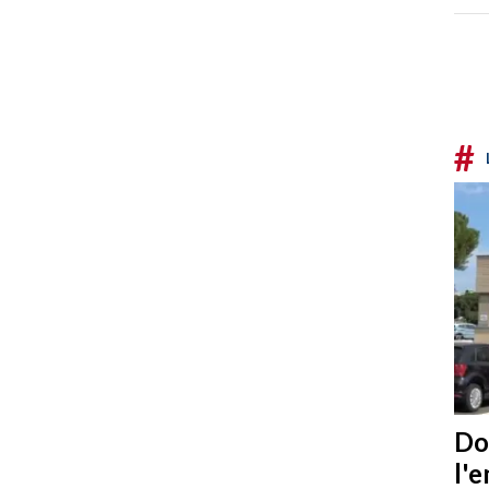
#
Do
l'