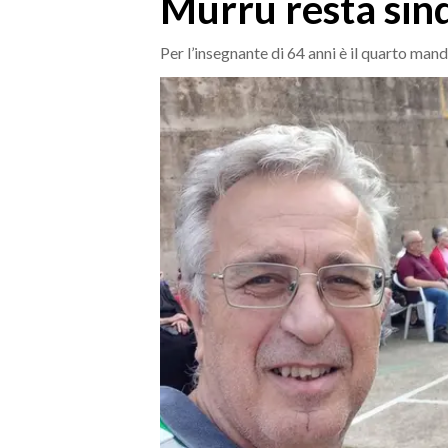
Murru resta sin
MEDIO CAMPIDANO
ORISTANO E PROVINCIA
Per l’insegnante di 64 anni è il quarto man
SASSARI E PROVINCIA
GALLURA
NUORO E PROVINCIA
OGLIASTRA
AGENDA
CRONACA
ITALIA
MONDO
POLITICA
ECONOMIA
SERVIZI ALLE IMPRESE