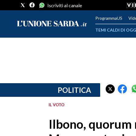
Iscriviti al canale
ProgrammaUS
Vid
TEMI CALDI DI OGG
METEO
COMUNI AL VOTO
VIDEO
FOTO
POLITICA
CRONACA SARDEGNA
IL VOTO
CAGLIARI
Ilbono, quorum 
PROVINCIA DI CAGLIARI
SULCIS IGLESIENTE