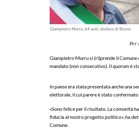
LAVORO
BANDI
Giampietro Murru, 64 anni, sindaco di Ilbono
SPORT IN SARDEGNA
Per 
SPORT
Giampietro Murru si (ri)prende il Comune di
RISULTATI E CLASSIFICHE
mandato (non consecutivo). Il quorum è st
CALCIO
CALCIO REGIONALE
BASKET
In paese era stata presentata anche una se
elettorale, il cui parere è stato confermato 
VOLLEY
MOTORI
«Sono felice per il risultato. La comunità 
TENNIS
fiducia al nostro progetto politico», ha de
ALTRI SPORT
Comune.
CULTURA