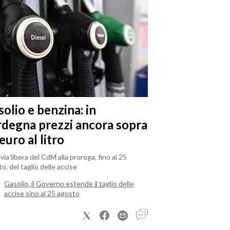
olio e benzina: in
rdegna prezzi ancora sopra
 euro al litro
il via libera del CdM alla proroga, fino al 25
o, del taglio delle accise
Gasolio, il Governo estende il taglio delle
accise sino al 25 agosto