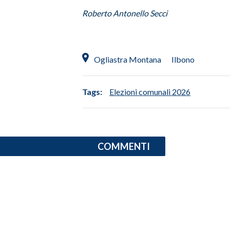
Roberto Antonello Secci
SPETTACOLI
GOSSIP
Ogliastra Montana
Ilbono
SALUTE
Tags:
Elezioni comunali 2026
SARDEGNA TURISMO
SARDI NEL MONDO
NOTIZIE
COMMENTI
EVENTI
#CARAUNIONE
3 MINUTI CON
INSULARITÀ