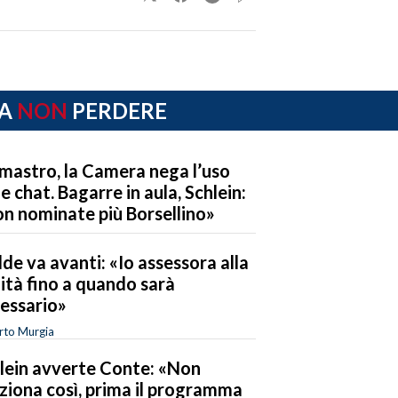
A
NON
PERDERE
mastro, la Camera nega l’uso
le chat. Bagarre in aula, Schlein:
n nominate più Borsellino»
de va avanti: «Io assessora alla
ità fino a quando sarà
essario»
rto Murgia
lein avverte Conte: «Non
ziona così, prima il programma