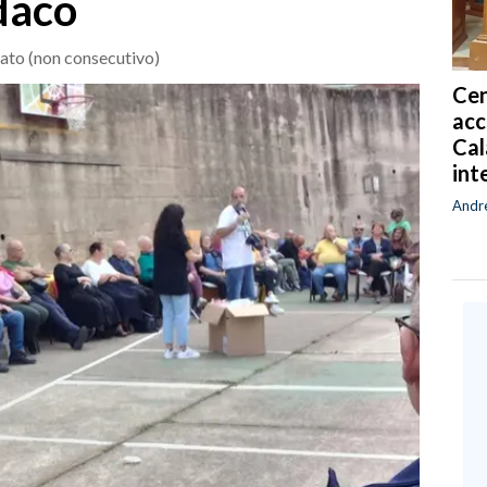
daco
dato (non consecutivo)
Cen
acc
Cal
int
Andr