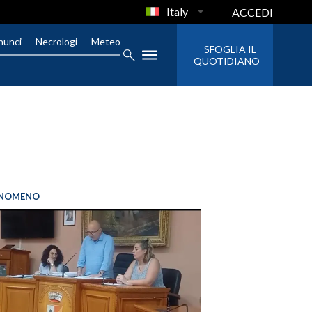
Italy
ACCEDI
nunci
Necrologi
Meteo
SFOGLIA IL
QUOTIDIANO
FENOMENO