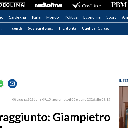
eo
Sardegna
Italia
Mondo
Politica
Economia
Sport
An
I:
Incendi
Sos Sardegna
Incidenti
Cagliari Calcio
IL 
08 giugno 2026 alle 09:13
aggiornato il 08 giugno 2026 alle 09:15
raggiunto: Giampietro