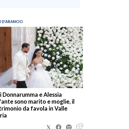
I D’ARANCIO
i Donnarumma e Alessia
fante sono marito e moglie, il
rimonio da favola in Valle
ria