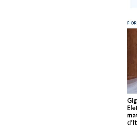
FIOR
Gig
Ele
mat
d’It