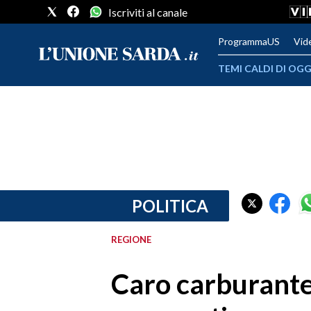
Iscriviti al canale
ProgrammaUS
Vid
TEMI CALDI DI OGG
METEO
COMUNI AL VOTO
VIDEO
FOTO
POLITICA
CRONACA SARDEGNA
REGIONE
CAGLIARI
Caro carburante
PROVINCIA DI CAGLIARI
SULCIS IGLESIENTE