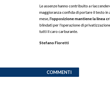
Le assenze hanno contribuito a riaccendere 
INFO AZIENDE
maggioranza confida di portare il testo in a
ABBONATI
mese,
l'opposizione mantiene la linea cri
blindati per l'operazione di privatizzazion
ANNUNCI
tutti il caro carburante.
NECROLOGI
PUBBLICITÀ
Stefano Fioretti
SPIAGGE
STORE
COMMENTI