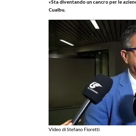
«Sta diventando un cancro per le aziend
Cualbu.
SPETTACOLI
GOSSIP
SALUTE
SARDEGNA TURISMO
SARDI NEL MONDO
NOTIZIE
EVENTI
#CARAUNIONE
3 MINUTI CON
Video di Stefano Fioretti
INSULARITÀ