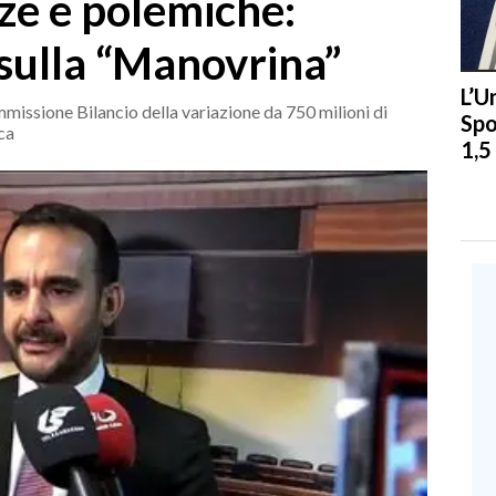
ze e polemiche:
 sulla “Manovrina”
L’U
mmissione Bilancio della variazione da 750 milioni di
Spo
ica
1,5