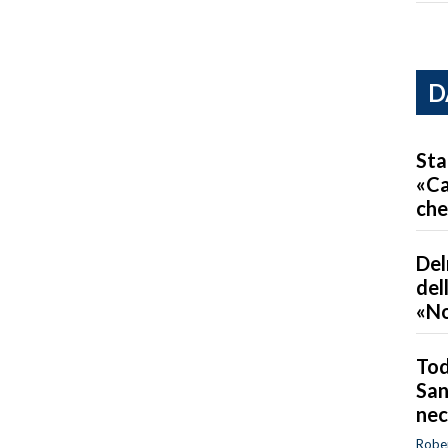
D
Sta
«Ca
che
Del
del
«No
Tod
San
nec
Robe