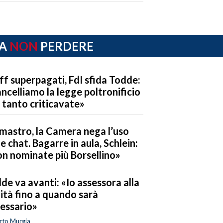
A
NON
PERDERE
ff superpagati, FdI sfida Todde:
ncelliamo la legge poltronificio
 tanto criticavate»
mastro, la Camera nega l’uso
le chat. Bagarre in aula, Schlein:
n nominate più Borsellino»
de va avanti: «Io assessora alla
ità fino a quando sarà
essario»
rto Murgia