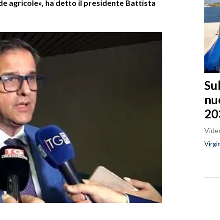
e agricole», ha detto il presidente Battista
Sul
nu
20
Video
Virgi