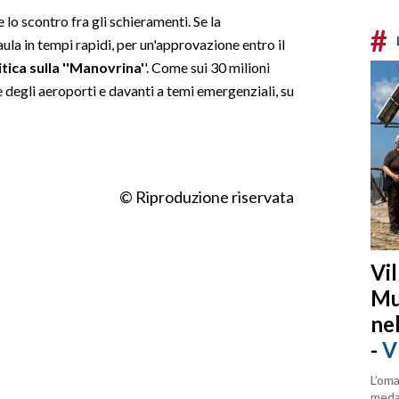
lo scontro fra gli schieramenti. Se la
#
ula in tempi rapidi, per un'approvazione entro il
tica sulla ''Manovrina'
'. Come sui 30 milioni
e degli aeroporti e davanti a temi emergenziali, su
© Riproduzione riservata
Vi
Mu
ne
-
V
L’oma
medag