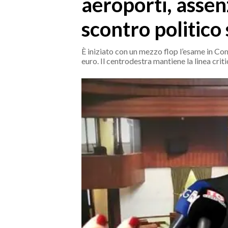
aeroporti, assen
MEDIO CAMPIDANO
ORISTANO E PROVINCIA
scontro politico
SASSARI E PROVINCIA
GALLURA
È iniziato con un mezzo flop l’esame in Co
euro. Il centrodestra mantiene la linea crit
NUORO E PROVINCIA
OGLIASTRA
AGENDA
CRONACA
ITALIA
MONDO
POLITICA
ECONOMIA
SERVIZI ALLE IMPRESE