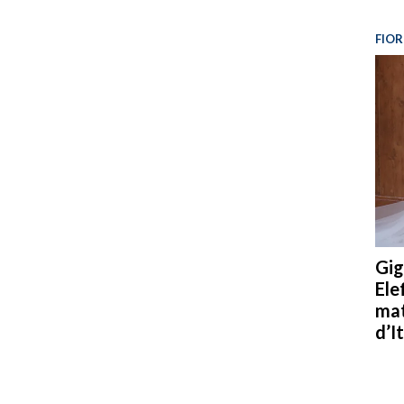
FIOR
Gig
Ele
mat
d’It