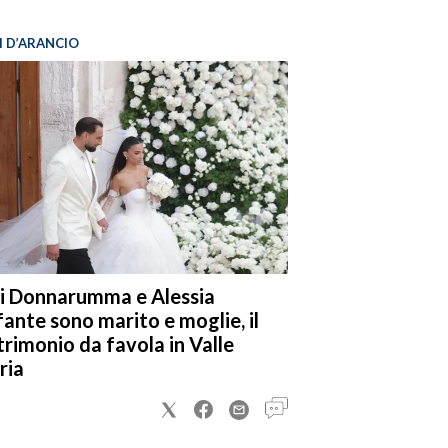
I D’ARANCIO
i Donnarumma e Alessia
fante sono marito e moglie, il
rimonio da favola in Valle
ria