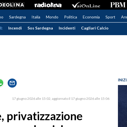
eo
Sardegna
Italia
Mondo
Politica
Economia
Sport
An
I:
Incendi
Sos Sardegna
Incidenti
Cagliari Calcio
INIZ
17 giugno 2026 alle 15:02
aggiornato il 17 giugno 2026 alle 15:06
, privatizzazione