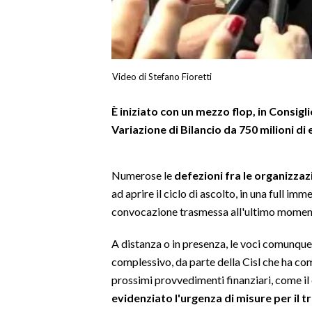
LAVORO
BANDI
SPORT IN SARDEGNA
Video di Stefano Fioretti
SPORT
È iniziato con un mezzo flop, in Consiglio
Variazione di Bilancio da 750 milioni di
RISULTATI E CLASSIFICHE
CALCIO
CALCIO REGIONALE
Numerose le
defezioni fra le organizzazi
BASKET
ad aprire il ciclo di ascolto, in una full im
convocazione trasmessa all'ultimo momen
VOLLEY
MOTORI
A distanza o in presenza, le voci comunque 
TENNIS
complessivo, da parte della Cisl che ha co
ALTRI SPORT
prossimi provvedimenti finanziari, come i
evidenziato l'urgenza di misure per il t
CULTURA